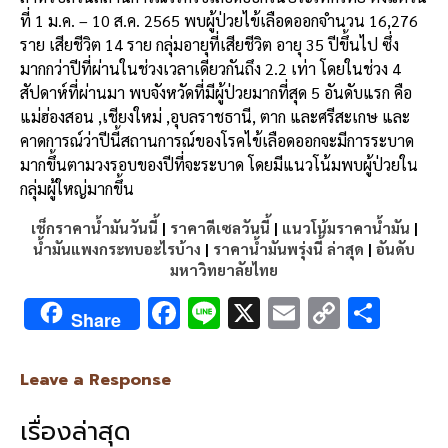
ที่ 1 ม.ค. – 10 ส.ค. 2565 พบผู้ป่วยไข้เลือดออกจำนวน 16,276
ราย เสียชีวิต 14 ราย กลุ่มอายุที่เสียชีวิต อายุ 35 ปีขึ้นไป ซึ่ง
มากกว่าปีที่ผ่านในช่วงเวลาเดียวกันถึง 2.2 เท่า โดยในช่วง 4
สัปดาห์ที่ผ่านมา พบจังหวัดที่มีผู้ป่วยมากที่สุด 5 อันดับแรก คือ
แม่ฮ่องสอน ,เชียงใหม่ ,อุบลราชธานี, ตาก และศรีสะเกษ และ
คาดการณ์ว่าปีนี้สถานการณ์ของโรคไข้เลือดออกจะมีการระบาด
มากขึ้นตามวงรอบของปีที่จะระบาด โดยมีแนวโน้มพบผู้ป่วยใน
กลุ่มผู้ใหญ่มากขึ้น
เช็กราคาน้ำมันวันนี้
|
ราคาดีเซลวันนี้
|
แนวโน้มราคาน้ำมัน
|
น้ำมันแพงกระทบอะไรบ้าง
|
ราคาน้ำมันพรุ่งนี้ ล่าสุด
|
อันดับ
มหาวิทยาลัยไทย
F
Li
X
E
C
S
Share
ac
n
m
o
h
e
e
ai
py
ar
Leave a Response
b
l
Li
e
เรื่องล่าสุด
o
n