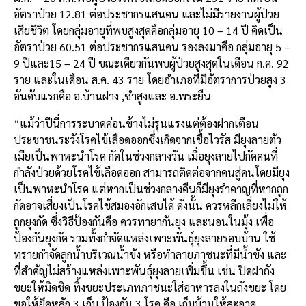
อัตราป่วย 12.81 ต่อประชากรแสนคน และไม่มีรายงานผู้ป่วย
เสียชีวิต โดยกลุ่มอายุที่พบสูงสุดคือกลุ่มอายุ 10 – 14 ปี คิดเป็น
อัตราป่วย 60.51 ต่อประชากรแสนคน รองลงมาคือ กลุ่มอายุ 5 –
9 ปีและ15 – 24 ปี ขณะเดียวกันพบผู้ป่วยสูงสุดในเดือน ก.ค. 92
ราย และในเดือน ส.ค. 43 ราย โดยอำเภอที่มีอัตราการป่วยสูง 3
อันดับแรกคือ อ.บ้านฝาง ,ซำสูงและ อ.พระยืน
“แม้ว่าปีนี่การระบาดค่อนข้างไม่รุนแรงแต่ต้องฝากเตือน
ประชาชนระวังโรคไข้เลือดออกซึ่งเกิดจากเชื้อไวรัส มียุงลายตัว
เมียเป็นพาหะนำโรค กัดในช่วงกลางวัน เมื่อยุงลายไปกัดคนที่
กำลังป่วยด้วยโรคไข้เลือดออก สามารถติดต่อจากคนสู่คนโดยมียุง
เป็นพาหะนำโรค แต่หากเป็นช่วงกลางคืนก็มียุงรำคาญที่หากถูก
กัดอาจเสี่ยงเป็นโรคไข้สมองอักเสบได้ ดังนั้น ควรหลีกเลี่ยงไม่ให้
ถูกยุงกัด ซึ่งวิธีป้องกันคือ ควรทายากันยุง และนอนในมุ้ง เพื่อ
ป้องกันยุงกัด รวมทั้งกำจัดแหล่งเพาะพันธุ์ยุงลายรอบบ้าน ใช้
ทรายกำจัดลูกน้ำบริเวณน้ำขัง หรือทำลายภาชนะที่มีน้ำขัง และ
ที่สำคัญไม่สร้างแหล่งเพาะพันธุ์ยุงลายเพิ่มขึ้น เช่น ปิดฝาถัง
ขยะให้มิดชิด ทิ้งขยะประเภทภาชนะใส่อาหารลงในถังขยะ โดย
ขอให้ยึดหลัก 3 เก็บ ป้องกัน 3 โรค คือ เก็บบ้านให้สะอาด