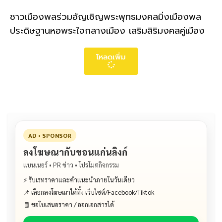
ชาวเมืองพลร่วมอัญเชิญพระพุทธมงคลมิ่งเมืองพล
ประดิษฐานหอพระใจกลางเมือง เสริมสิริมงคลคู่เมือง
โหลดเพิ่ม
AD • SPONSOR
ลงโฆษณากับขอนแก่นลิงก์
แบนเนอร์ • PR ข่าว • โปรโมตกิจกรรม
⚡ รับเรทราคาและคำแนะนำภายในวันเดียว
📌 เลือกลงโฆษณาได้ทั้ง เว็บไซต์/Facebook/Tiktok
🧾 ขอใบเสนอราคา / ออกเอกสารได้