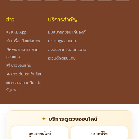
ข่าว
บริการสำคัญ
📲 KKL App
มุมสมาชิกขอนแก่นลิงก์
🎨 เครื่องมือแต่งภาพ
หางาน@ขอนแก่น
🌤️ พยากรณ์อากาศ
ลงประกาศรับสมัครงาน
ขอนแก่น
อีเวนต์@ขอนแก่น
📰 ข่าวขอนแก่น
🔥 ข่าวเด่นประเด็นร้อน
🎟️ ตรวจสลากกินแบ่ง
รัฐบาล
บริการดูดวงออนไลน์
ดูดวงออนไลน์
กราฟชีวิต