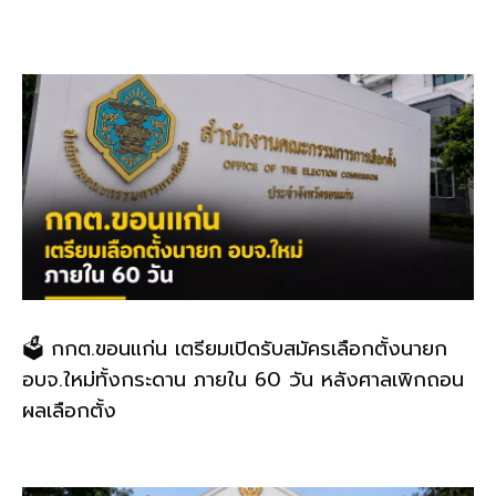
o
k
k
🗳️ กกต.ขอนแก่น เตรียมเปิดรับสมัครเลือกตั้งนายก
อบจ.ใหม่ทั้งกระดาน ภายใน 60 วัน หลังศาลเพิกถอน
ผลเลือกตั้ง