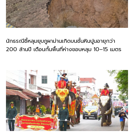
นักธรณีชี้หลุมยุบภูผาม่านเกิดบนชั้นหินปูนอายุกว่า
200 ล้านปี เตือนกั้นพื้นที่ห่างขอบหลุม 10–15 เมตร