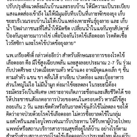
ปรับปรุงสิ่งแวดล้อมในบ้านและรอบบ้าน ให้มีความเป็นระเบียบ
แสงแดดส่องเข้าถึง ไม่ให้มีมุมอับทึบเป็นที่เกาะพักของยุง เก็บ
ขยะบริเวณรอบบ้านไม่ให้เป็นแหล่งเพาะพันธุ์ยุงลาย และ เก็บ
น้ำ ปิดฝาภาชนะที่ใส่น้ำให้มิดชิด เปลี่ยนน้ำในแจกันทุกสัปดาห์
ป้องกันยุงลายมาวางไข่ เพื่อป้องกันโรคไข้เลือดออก โรคติดเชื้อ
ไวรัสซิกา และโรคไข้ปวดข้อยุงลาย”
นพ.เกรียงศักดิ์ กล่าวต่ออีกว่า สำหรับลักษณะอาการของโรคไข้
เลือดออก คือ มีไข้สูงเฉียบพลัน และสูงลอยประมาณ 2-7 วัน ร่วม
กับปวดศีรษะ ปวดเมื่อยตามตัว หน้าแดง อาจมีจุดแดงเล็ก ๆ ขึ้น
ตามลำตัว แขน ขา คลื่นไส้ อาเจียน ปวดท้อง และเบื่ออาหาร
ส่วนใหญ่ไม่ไอ ไม่มีน้ำมูก ต่อมาไข้จะลดลง ในระยะนี้ต้อง
ระมัดระวังเป็นพิเศษ เพราะอาจเกิดภาวะช็อกและเสียชีวิตได้ ขอ
ให้ประชาชนสังเกตอาการป่วยของคนในครอบครัว หากมีไข้สูง
ลอยเกิน 2 วัน และเช็ดตัวหรือกินยาลดไข้แล้วไข้ไม่ลดลง ขอให้
คิดว่าอาจป่วยด้วยโรคไข้เลือดออก ไม่ควรซื้อยาลดไข้ในกลุ่ม
แอสไพรินและไอบูโพรเฟนมารับประทาน ให้รีบพาผู้ป่วยไปพบ
แพทย์หรือสถานบริการสาธารณสุขที่อยู่ใกล้บ้าน อย่างไรก็ตาม
สำหรับส่วนสถานการณ์โรคไข้เลือดออกในประเทศไทย ตั้งแต่วัน