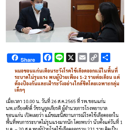
F
Li
X
E
C
S
Share
ac
n
m
o
h
หมอขอนแก่นเตือนระวังโรคไข้เลือดออกแม้ในพื้นที่
e
e
ai
py
ar
ระบาดไม่รุนแรง พบผู้ป่วยเพียง 1-2 รายต่อเดือน แต่
b
l
Li
e
ต้องป้องกันและเฝ้าระวังอย่างใกล้ชิดโดยเฉพาะกลุ่ม
เด็กๆ
o
n
o
k
เมื่อเวลา 10.00 น. วันที่ 26 ส.ค.2565 ที่ รพ.ขอนแก่น
นพ.เกรียงศักดิ์ วัชรนุกูลเกียรติ ผู้อำนวยการโรงพยาบาล
k
ขอนแก่น เปิดเผยว่า แม้ขณะนี้สถานการณ์โรคไข้เลือดออกใน
พื้นที่พบการระบาดไม่รุนแรงมากนัก โดยพบว่า นับตั้งแต่วันที่ 1
ม.ค. – 20 ส.ค.พบผู้ป่วยโรคไข้เลือดออกรวม 231 ราย คิดเป็น