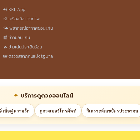
📲 KKL App
🎨 เครื่องมือแต่งภาพ
🌤️ พยากรณ์อากาศขอนแก่น
📰 ข่าวขอนแก่น
🔥 ข่าวเด่นประเด็นร้อน
🎟️ ตรวจสลากกินแบ่งรัฐบาล
บริการดูดวงออนไลน์
 เนื้อคู่ ความรัก
ดูดวงเบอร์โทรศัพท์
วิเคราะห์เลขบัตรประชาชน