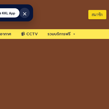
×
้ง KKL App
สมาชิก
อากาศ
📹 CCTV
รวมบริการฟรี