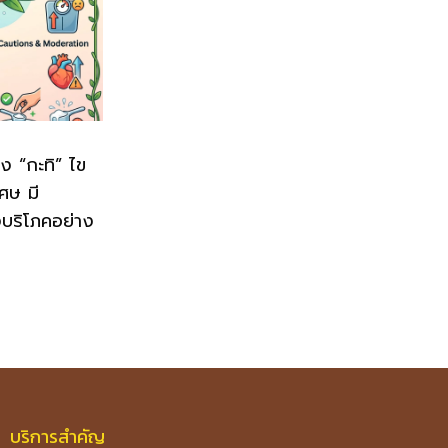
ิง “กะทิ” ไข
เศษ มี
งบริโภคอย่าง
บริการสำคัญ