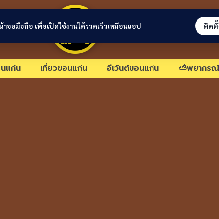
ขอนแก่นลิงก์
่หน้าจอมือถือ เพื่อเปิดใช้งานได้รวดเร็วเหมือนแอป
ติดตั
นแก่น
เที่ยวขอนแก่น
อีเว้นต์ขอนแก่น
⛅พยากรณ์