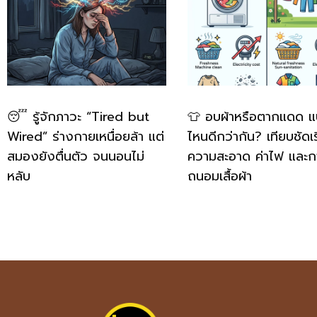
😴 รู้จักภาวะ “Tired but
👕 อบผ้าหรือตากแดด 
Wired” ร่างกายเหนื่อยล้า แต่
ไหนดีกว่ากัน? เทียบชัดเร
สมองยังตื่นตัว จนนอนไม่
ความสะอาด ค่าไฟ และก
หลับ
ถนอมเสื้อผ้า