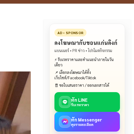
AD • SPONSOR
ลงโฆษณากับขอนแก่นลิงก์
แบนเนอร์ • PR ข่าว • โปรโมตกิจกรรม
⚡ รับเรทราคาและคำแนะนำภายในวัน
เดียว
📌 เลือกลงโฆษณาได้ทั้ง
เว็บไซต์/Facebook/Tiktok
🧾 ขอใบเสนอราคา / ออกเอกสารได้
ทัก LINE
รับเรทราคา
ทัก Messenger
คุยรายละเอียด