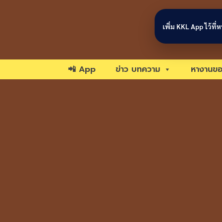
Skip to content
เพิ่ม KKL App ไว้ที
📲 App
ข่าว บทความ
หางานขอ