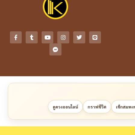
ดูดวงออนไลน์
กราฟชีวิต
เช็กสมพงษ์