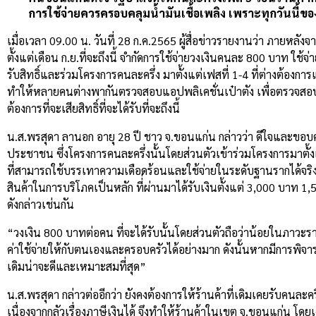
การใช้จ่ายควรครอบคลุมน้ำมันเชื้อเพลิง เพราะทุกวันนี้ข
เมื่อเวลา 09.00 น. วันที่ 28 ก.ค.2565 ผู้สื่อข่าวรายงานว่า ภายห
ตั้งแต่เดือน ก.ย.ที่จะถึงนี้ จำกัดการใช้จ่ายวงเงินคนละ 800 บาท ใ
รับสิทธิ์และร่วมโครงการคนละครึ่ง มาตั้งแต่เฟสที่ 1-4 ที่ต่างต้
ทำให้หลายคนต่างพากันตรวจสอบแอปพลิเคชั่นเป๋าตัง เพื่อตรวจสอบสิ
ต้องการที่จะเสียสิทธิ์ที่จะได้รับที่จะถึงนี้
น.ส.พรสุดา ลานอก อายุ 28 ปี ชาว จ.ขอนแก่น กล่าวว่า ดีใจและขอ
ประชาชน ซึ่งโครงการคนละครึ่งนั้นโดยส่วนตัวเข้าร่วมโครงการมาตั้งแต่
ที่สามารถใช้บรรเทาความเดือดร้อนและใช้จ่ายในระดับฐานรากได้จริง ซ
สินค้าในการบริโภคเป็นหลัก ที่่ผ่านมาได้รับเงินตั้งแต่ 3,000 บาท 1,
ดังกล่าวเช่นกัน
“วงเงิน 800 บาทต่อคน ที่จะได้รับนั้นโดยส่วนตัวถือว่าน้อยในภาวะร
ค่าใช้จ่ายให้กับตนเองและครอบครัวได้อย่างมาก ดังนั้นหากมีการพิ
เดิมน่าจะดีและเหมาะสมที่สุด”
น.ส.พรสุดา กล่าวต่ออีกว่า ยังคงต้องการให้ร้านค้าที่เดิมเคยรับคนละคร
เนื่องจากกลัวเรื่องภาษีเงินได้ จึงทำให้ร้านค้าในเขต จ.ขอนแก่น โดย