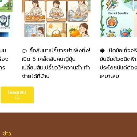
แบบ
🍊 ซื้อส้มมาเปรี้ยวอย่าเพิ่งทิ้ง!
🥥 เปิดข้อเท็จจร
ื่อง
เปิด 5 เคล็ดลับคนญี่ปุ่น
มันอิ่มตัวชนิดพิ
าร
เปลี่ยนส้มเปรี้ยวให้หวานฉ่ำ ทำ
ประโยชน์แต่ต้อ
ง่ายได้ที่บ้าน
เหมาะสม
โหลดเพิ่ม
ข่าว