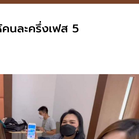
้คนละครึ่งเฟส 5