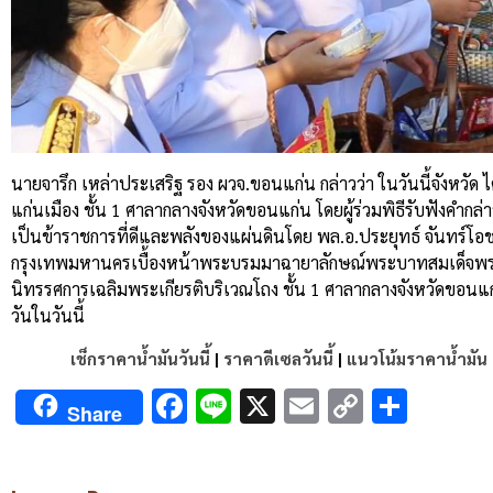
นายจารึก เหล่าประเสริฐ รอง ผวจ.ขอนแก่น กล่าวว่า ในวันนี้จังหวัด ไ
แก่นเมือง ชั้น 1 ศาลากลางจังหวัดขอนแก่น โดยผู้ร่วมพิธีรับฟัง
เป็นข้าราชการที่ดีและพลังของแผ่นดินโดย พล.อ.ประยุทธ์ จันทร
กรุงเทพมหานครเบื้องหน้าพระบรมมาฉายาลักษณ์พระบาทสมเด็จพระเ
นิทรรศการเฉลิมพระเกียรติบริเวณโถง ชั้น 1 ศาลากลางจังหวัดขอนแก่น
วันในวันนี้
เช็กราคาน้ำมันวันนี้
|
ราคาดีเซลวันนี้
|
แนวโน้มราคาน้ำมัน
Facebook
Line
X
Email
Copy
Shar
Share
Link