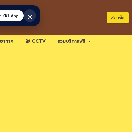
×
้ง KKL App
สมาชิก
อากาศ
📹 CCTV
รวมบริการฟรี