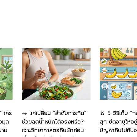
” ใคร
🥗 แค่เปลี่ยน “ลำดับการกิน”
🍌 5 วิธีเก็บ “
อมูล
ช่วยลดน้ำหนักได้จริงหรือ?
สุก ยืดอายุให้อย
ยาม
เจาะวิทยาศาสตร์กินผักก่อน
ปัญหากินไม่ทันจ