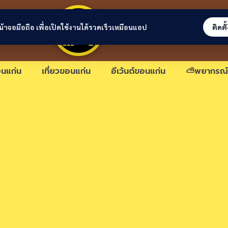
ขอนแก่นลิงก์
่หน้าจอมือถือ เพื่อเปิดใช้งานได้รวดเร็วเหมือนแอป
ติดตั
นแก่น
เที่ยวขอนแก่น
อีเว้นต์ขอนแก่น
⛅พยากรณ์