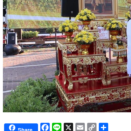
Facebook
Line
X
Email
Copy
Shar
Share