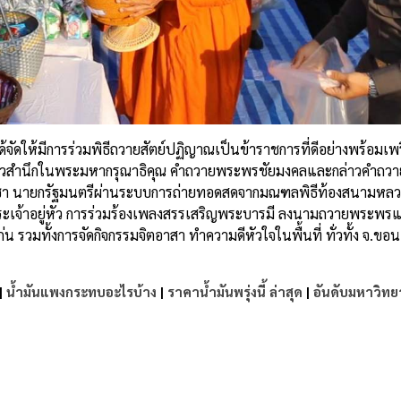
ด้จัดให้มีการร่วมพิธีถวายสัตย์ปฏิญาณเป็นข้าราชการที่ดีอย่างพร้อมเพรี
คำกล่าวสำนึกในพระมหากรุณาธิคุณ คำถวายพระพรชัยมงคลและกล่าวคำถว
์โอชา นายกรัฐมนตรีผ่านระบบการถ่ายทอดสดจากมณฑลพิธีท้องสนามหลว
จ้าอยู่หัว การร่วมร้องเพลงสรรเสริญพระบารมี ลงนามถวายพระพรแ
 รวมทั้งการจัดกิจกรรมจิตอาสา ทำความดีหัวใจในพื้นที่ ทั่วทั้ง จ.ขอน
|
น้ำมันแพงกระทบอะไรบ้าง
|
ราคาน้ำมันพรุ่งนี้ ล่าสุด
|
อันดับมหาวิทย
e