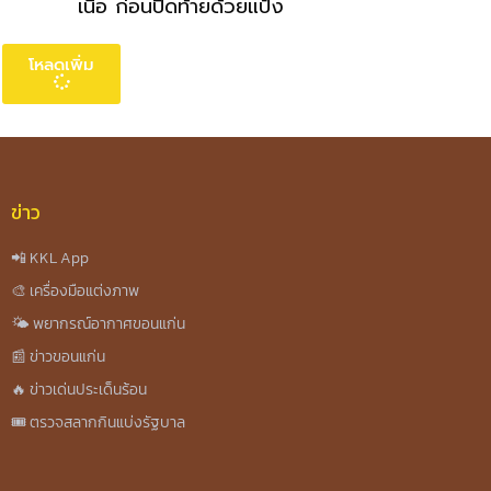
เนื้อ ก่อนปิดท้ายด้วยแป้ง
โหลดเพิ่ม
ข่าว
📲 KKL App
🎨 เครื่องมือแต่งภาพ
🌤️ พยากรณ์อากาศขอนแก่น
📰 ข่าวขอนแก่น
🔥 ข่าวเด่นประเด็นร้อน
🎟️ ตรวจสลากกินแบ่งรัฐบาล