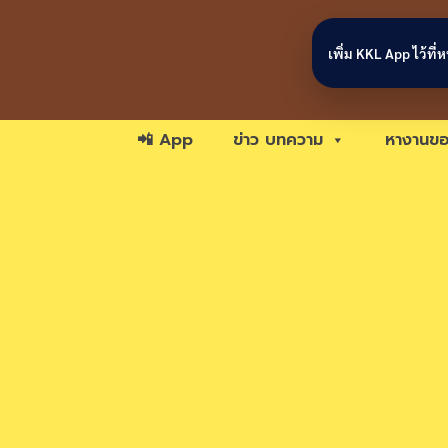
Skip to content
เพิ่ม KKL App ไว้ที
📲 App
ข่าว บทความ
หางานขอ