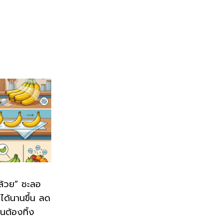
กล้วย” ชะลอ
ู่ได้นานขึ้น ลด
นต้องทิ้ง