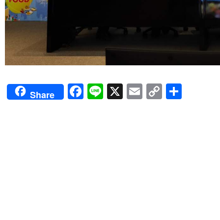
Facebook
Line
X
Email
Copy
Shar
Share
Link