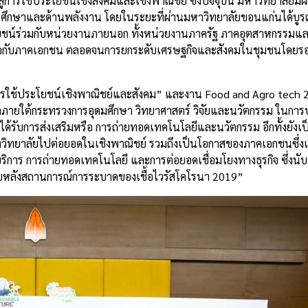
การใช้ประโยชน์เชิงสังคมและเชิงพาณิชย์ ซึ่งปัจจุบัน มหาวิทยาลัยม
ศึกษาและด้านพลังงาน โดยในระยะที่ผ่านมหาวิทยาลัยขอนแก่นได้บู
น์ร่วมกับหน่วยงานภายนอก ทั้งหน่วยงานภาครัฐ ภาคอุตสาหกรรมแล
นธุรกิจกับภาคเอกชน ตลอดจนการยกระดับเศรษฐกิจและสังคมในชุมชนโดยร
รใช้ประโยชน์เชิงพาณิชย์และสังคม” และงาน Food and Agro tech 
าภายใต้กระทรวงการอุดมศึกษา วิทยาศาสตร์ วิจัยและนวัตกรรม ในการ
้รับการส่งเสริมหรือ การถ่ายทอดเทคโนโลยีและนวัตกรรม อีกทั้งยังเป็
าวิทยาลัยไปต่อยอดในเชิงพาณิชย์ รวมถึงเป็นโอกาสของภาคเอกชนซึ่งเ
าร การถ่ายทอดเทคโนโลยี และการต่อยอดเชื่อมโยงทางธุรกิจ ซึ่งนับ
ายหลังสถานการณ์การระบาดของเชื้อไวรัสโคโรนา 2019”