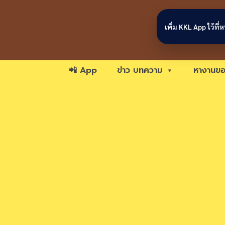
Skip to content
เพิ่ม KKL App ไว้ที
📲 App
ข่าว บทความ
หางานขอ