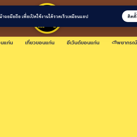
ขอนแก่นลิงก์
่หน้าจอมือถือ เพื่อเปิดใช้งานได้รวดเร็วเหมือนแอป
ติดตั
นแก่น
เที่ยวขอนแก่น
อีเว้นต์ขอนแก่น
⛅พยากรณ์