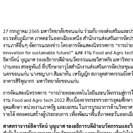
27 กรกฎาคม 2565 มหาวิทยาลัยขอนแก่น ร่วมกับ กองส่งเสริมและปร
อว.ระดับภูมิภาค ภาคตะวันออกเฉียงเหนือ สำนักงานส่งเสริมการจั
งานภาคีอื่นๆ จัดการแถลงข่าว โครงการจัดแสดงนิทรรศการ “การถ่า
innovation for sustainable future)” และ งาน Food and Agro tec
ธิดารัตน์ บุญมาศ รองอธิการบดีฝ่ายนวัตกรรมและวิสาหกิจ มหาวิท
ปานทอง สระคูพันธ์ ที่ปรึกษาอาวุโสสำนักงานส่งเสริมการจัดประ
นครขอนแก่น นางชญาภา สิมมาทัน เหรัญญิก สภาอุตสาหกรรมจังหวั
อาคารสิริคุณากร มหาวิทยาลัยขอนแก่น
การจัดแสดงนิทรรศการ “การถ่ายทอดเทคโนโลยีและนวัตกรรมสู่การใช้
งาน Food and Agro tech 2022 สืบเนื่องจากกระทรวงการอุดมศึกษา ว
อุดมศึกษา หน่วยงานภาครัฐ และเอกชน ในการบูรณาการด้านวิทยาศาสต
รายได้ ตลอดจนสร้างผู้ประกอบการ เพื่อพัฒนาพื้นที่ภาคตะวันออกเฉ
ศาสตราจารย์ธิดารัตน์ บุญมาศ รองอธิการบดีฝ่ายนวัตกรรมและ