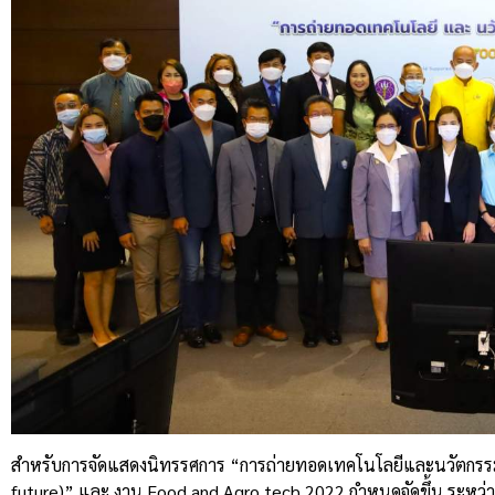
สำหรับการจัดแสดงนิทรรศการ “การถ่ายทอดเทคโนโลยีและนวัตกรรมสู
future)” และ งาน Food and Agro tech 2022 กำหนดจัดขึ้น ระหว่า