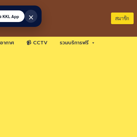
×
้ง KKL App
สมาชิก
อากาศ
📹 CCTV
รวมบริการฟรี