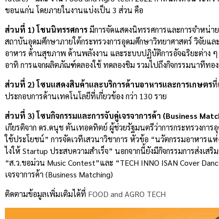
ขอนแก่น โดยภายในงานแบ่งเป็น 3 ส่วน คือ
ส่วนที่
1)
โชนนิทรรศการ
มีการจัดแสดงนิทรรศการและการจำหน่ายสิ
สถาบันอุดมศึกษาภายใต้กระทรวงการอุดมศึกษาวิทยาศาสตร์ วิจัยแ
อาหาร ด้านสุขภาพ ด้านพลังงาน และระบบปฏิบัติการอัจฉริยะต่าง ๆ ซ
อาทิ การแจกผลิตภัณฑ์ดลองใช้ ทดลองชิม รวมไปถึงกิจกรรมนาทีทองส
ส่วนที่
2)
โซนแสดงสินค้าและบริการด้านอาหารและการเกษตร
ที
ประกอบการด้านเทคโนโลยีที่เกี่ยวข้อง กว่า 130 ราย
ส่วนที่
3)
โซนกิจกรรมและการจับคู่เจรจาการค้า (
Business Matc
เกียรติจาก ดร.ดนุช ตันเทอดทิตย์ ผู้ช่วยรัฐมนตรีว่าการกระทรวงการ
ใช้ประโยชน์” การจัดเวทีเสวนาวิชาการ หัวข้อ “นวัตกรรมอาหารแห่งอ
ไงให้ Startup ประสบความสำเร็จ” นอกจากนี้ยังมีกิจกรรมการส่งเสริ
“ส.ว.ขอม่วน Music Contest”และ “TECH INNO ISAN Cover Dance” อี
เจรจาการค้า (Business Matching)
ติดตามข้อมูลเพิ่มเติมได้ที่
FOOD and AGRO TECH