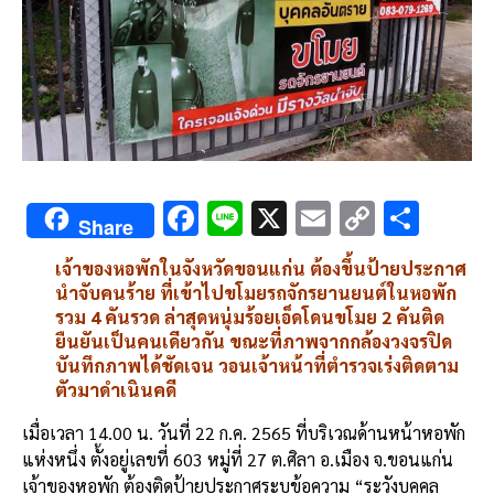
F
Li
X
E
C
S
Share
ac
n
m
o
h
เจ้าของหอพักในจังหวัดขอนแก่น ต้องขึ้นป้ายประกาศ
e
e
ai
py
ar
นำจับคนร้าย ที่เข้าไปขโมยรถจักรยานยนต์ในหอพัก
b
l
Li
e
รวม 4 คันรวด ล่าสุดหนุ่มร้อยเอ็ดโดนขโมย 2 คันติด
ยืนยันเป็นคนเดียวกัน ขณะที่ภาพจากกล้องวงจรปิด
o
n
บันทึกภาพได้ชัดเจน วอนเจ้าหน้าที่ตำรวจเร่งติดตาม
o
k
ตัวมาดำเนินคดี
k
เมื่อเวลา 14.00 น. วันที่ 22 ก.ค. 2565 ที่บริเวณด้านหน้าหอพัก
แห่งหนึ่ง ตั้งอยู่เลขที่ 603 หมู่ที่ 27 ต.ศิลา อ.เมือง จ.ขอนแก่น
เจ้าของหอพัก ต้องติดป้ายประกาศระบุข้อความ “ระวังบุคคล