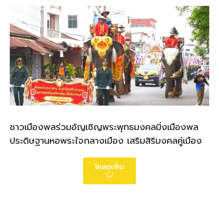
ชาวเมืองพลร่วมอัญเชิญพระพุทธมงคลมิ่งเมืองพล
ประดิษฐานหอพระใจกลางเมือง เสริมสิริมงคลคู่เมือง
โหลดเพิ่ม