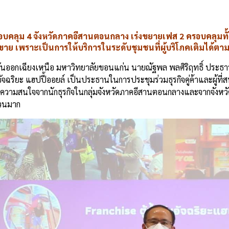
e
ว ครอบคลุม 4 จังหวัดภาคอีสานตอนกลาง เร่งขยายเฟส 2 ครอบคลุมทั
ขาย เพราะเป็นการให้บริการในระดับชุมชนที่ผู้บริโภคเติมได้ตา
ะวันออกเฉียงเหนือ มหาวิทยาลัยขอนแก่น นายณัฐพล พลศิริฤทธิ์ ประธาน
นอัจฉริยะ แฮปปี้ออยล์ เป็นประธานในการประชุมร่วมธุรกิจคู่ค้าและผู้ที
งความสนใจจากนักธุรกิจในกลุ่มจังหวัดภาคอีสานตอนกลางและจากจังหวัด
นวนมาก