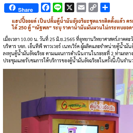
Facebook
Line
X
Email
Copy
Shar
Share
Link
แฮปปี้ออยล์ เป็นปลื้มตู้น้ำมันอัจฉริยะชุดแรกติดตั้งแล้
ได้ 250 ตู้ “ณัฐพล” ระบุ ราคาน้ำมันผันผวนไม่กระทบยอด
เมื่อเวลา 10.00 น. วันที่ 25 มิ.ย.2565 ที่อุทยานวิทยาศาสตร์ภาคต
บริหาร บจก. เอ็นทีพี พาวเวอร์ เนทเวิร์ค ผู้ผลิตและจำหน่ายตู้น้ำมั
ลงทุนตู้น้ำมันอัจฉริยะ ตามแผนการดำเนินงานในระยะที่ 2 ท่ามกลา
ประชุมและรับชมการให้บริการของตู้น้ำมันอัจฉริยะในครั้งนี้เป็นจำ