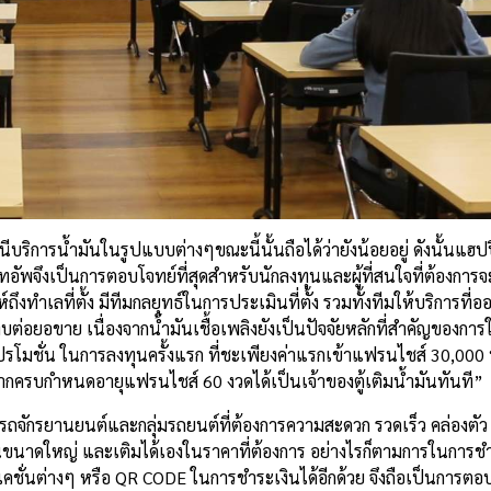
บริการน้ำมันในรูปแบบต่างๆขณะนี้นั้นถือได้ว่ายังน้อยอยู่ ดังนั้นแฮปปี้
์ทอัพจึงเป็นการตอบโจทย์ที่สุดสำหรับนักลงทุนและผู้ที่สนใจที่ต้องกา
ึงทำเลที่ตั้ง มีทีมกลยุทธ์ในการประเมินที่ตั้ง รวมทั้งทีมให้บริการที่อ
บต่อยอขาย เนื่องจากน้ำมันเชื้อเพลิงยังเป็นปัจจัยหลักที่สำคัญของกา
ดโปรโมชั่น ในการลงทุนครั้งแรก ที่ชะเพียงค่าแรกเข้าแฟรนไชส์ 30,000 
ากครบกำหนดอายุแฟรนไชส์ 60 งวดได้เป็นเจ้าของตู้เติมน้ำมันทันที”
ุ่มรถจักรยานยนต์และกลุ่มรถยนต์ที่ต้องการความสะดวก รวดเร็ว คล่องตั
มันขนาดใหญ่ และเติมได้เองในราคาที่ต้องการ อย่างไรก็ตามการในการชำ
ชั่นต่างๆ หรือ QR CODE ในการชำระเงินได้อีกด้วย จึงถือเป็นการตอ