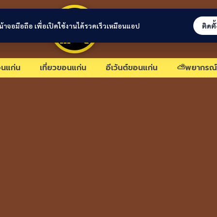
ขอนแก่นลิงก์
่หน้าจอมือถือ เพื่อเปิดใช้งานได้รวดเร็วเหมือนแอป
ติดตั
นแก่น
เที่ยวขอนแก่น
อีเว้นต์ขอนแก่น
⛅พยากรณ์