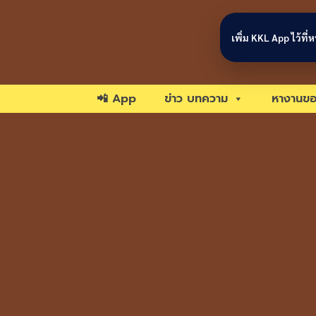
Skip to content
เพิ่ม KKL App ไว้ที
📲 App
ข่าว บทความ
หางานขอ