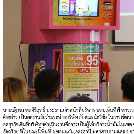
นายณัฐพล พลศิริฤทธิ์ ประธานเจ้าหน้าที่บริหาร บจก.เอ็นทีพี พาวเวอร์
ดังกล่าว เป็นผลงานวัยร่วมระห่างบริษัท กับคณะนักวิจัย ในการพัฒนา
อดธุรกิจเดิมที่บริษัทฯดำเนินงานคือการเป็นผู้ให้บริการน้ำมันในเ
อัจฉริยะ ที่ในขณะนี้พื้นที่ จ.ขอนแก่น,อุดรธานี,มหาสารคามและ จ.กาฬสิ