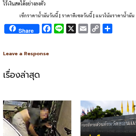
ไร้เงินสดได้อย่างลงตัว
เช็กราคาน้ำมันวันนี้
|
ราคาดีเซลวันนี้
|
แนวโน้มราคาน้ำมัน
Facebook
Line
X
Email
Copy
Shar
Share
Link
Leave a Response
เรื่องล่าสุด