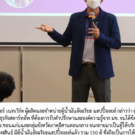
 เนทเวิร์ค ผู้ผลิตและจำหน่ายตู้น้ำมันอัจฉริยะ แฮปปี้ออยล์ กล่าวว่า ตู
ธุรกิจสตาร์ทอัพ ที่ต้องการรับคำปรึกษาและองค์ความรู้จาก มข. จนได้ข
ขต จ.ขอนแก่นและกลุ่มจังหวัดภาคอีสานตอนกลาง จนกลายมาเป็นตู้ให้บริ
นธุ์ มีตู้น้ำมันอัจฉริยะแฮปปี้ออยล์แล้ว รวม 150 ตู้ ซึ่งถือเป็นการให้