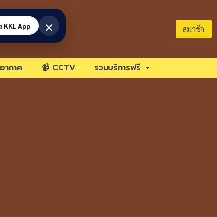
×
้ง KKL App
สมาชิก
อากาศ
📹 CCTV
รวมบริการฟรี