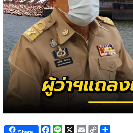
Facebook
Line
X
Email
Copy
Shar
Share