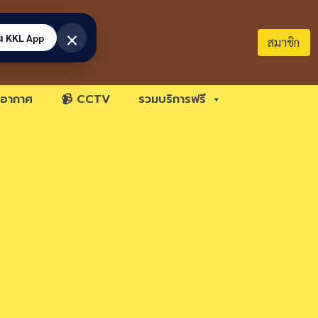
×
้ง KKL App
สมาชิก
อากาศ
📹 CCTV
รวมบริการฟรี