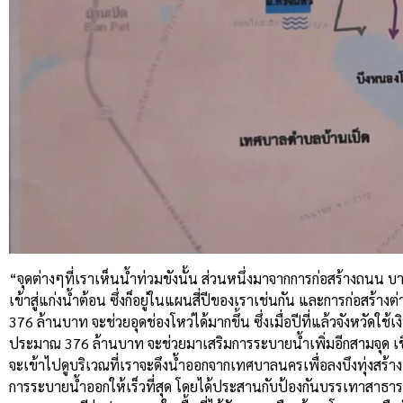
“จุดต่างๆที่เราเห็นน้ำท่วมขังนั้น ส่วนหนึ่งมาจากการก่อสร้างถนน บา
เข้าสู่แก่งน้ำต้อน ซึ่งก็อยู่ในแผนสี่ปีของเราเช่นกัน และการก่อส
376 ล้านบาท จะช่วยอุดช่องโหว่ได้มากขึ้น ซึ่งเมื่อปีที่แล้วจังหว
ประมาณ 376 ล้านบาท จะช่วยมาเสริมการระบายน้ำเพิ่มอีกสามจุด เชื่อว
จะเข้าไปดูบริเวณที่เราจะดึงน้ำออกจากเทศบาลนครเพื่อลงบึงทุ่งสร้างออก
การระบายน้ำออกให้เร็วที่สุด โดยได้ประสานกับป้องกันบรรเทาสาธ