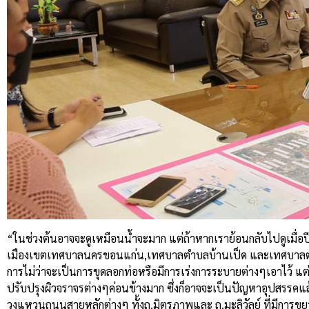
“ในช่วงต้นอาจจะดูเหมือนน้ำจะมาก แต่ถ้าหากเราย้อนกลับไปดูเมื่อ
เมืองเขตเทศบาลนครขอนแก่น,เทศบาลตำบลบ้านเป็ด และเทศบาลตำบลเมื
การไม่ว่าจะเป็นการขุดลอกท่อหรือมีการเร่งการระบายต่างๆเอาไว้ แต่ส
ปรับปรุงผิวจราจรต่างๆค่อนข้างมาก ซึ่งก็อาจจะเป็นปัญหาอุปสรรคแล้
วงแหวนถนนสายหลักต่างๆ ทั้งถ.มิตรภาพและ ถ.มะลิวัลย์ ที่มีการขยา