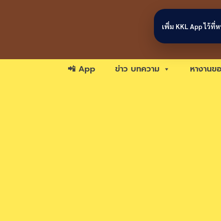
Skip to content
เพิ่ม KKL App ไว้ที
📲 App
ข่าว บทความ
หางานขอ