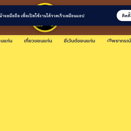
ขอนแก่นลิงก์
่หน้าจอมือถือ เพื่อเปิดใช้งานได้รวดเร็วเหมือนแอป
ติดตั
นแก่น
เที่ยวขอนแก่น
อีเว้นต์ขอนแก่น
⛅พยากรณ์