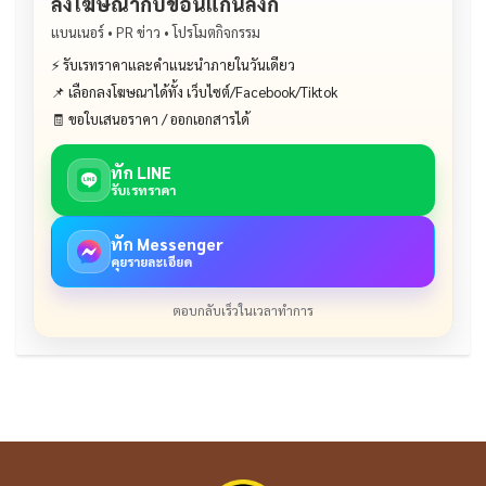
ลงโฆษณากับขอนแก่นลิงก์
แบนเนอร์ • PR ข่าว • โปรโมตกิจกรรม
⚡ รับเรทราคาและคำแนะนำภายในวันเดียว
📌 เลือกลงโฆษณาได้ทั้ง เว็บไซต์/Facebook/Tiktok
🧾 ขอใบเสนอราคา / ออกเอกสารได้
ทัก LINE
รับเรทราคา
ทัก Messenger
คุยรายละเอียด
ตอบกลับเร็วในเวลาทำการ