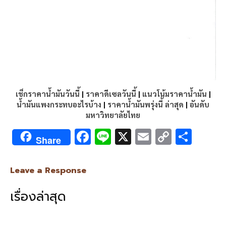
เช็กราคาน้ำมันวันนี้
|
ราคาดีเซลวันนี้
|
แนวโน้มราคาน้ำมัน
|
น้ำมันแพงกระทบอะไรบ้าง
|
ราคาน้ำมันพรุ่งนี้ ล่าสุด
|
อันดับ
มหาวิทยาลัยไทย
F
Li
X
E
C
S
Share
ac
n
m
o
h
e
e
ai
py
ar
Leave a Response
b
l
Li
e
เรื่องล่าสุด
o
n
o
k