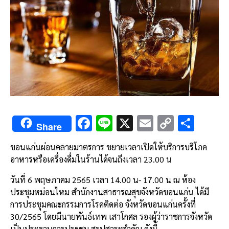
F
Li
X
E
C
S
Share
ac
n
m
o
h
ขอนแก่นผ่อนคลายมาตรการ ขยายเวลาเปิดให้บริการบริโภค
e
e
ai
py
ar
อาหารหรือเครื่องดื่มในร้านได้จนถึงเวลา 23.00 น
b
l
Li
e
วันที่ 6 พฤษภาคม 2565 เวลา 14.00 น- 17.00 น ณ ห้อง
o
n
ประชุมหม่อนไหม สำนักงานสาธารณสุขจังหวัดขอนแก่น ได้มี
o
k
การประชุมคณะกรรมการโรคติดต่อ จังหวัดขอนแก่นครั้งที่
k
30/2565 โดยมีนายพันธ์เทพ เสาโกศล รองผู้ว่าราชการจังหวัด
เป็นประธานการประชุม สรุปสาระสำคัญ ดังนี้