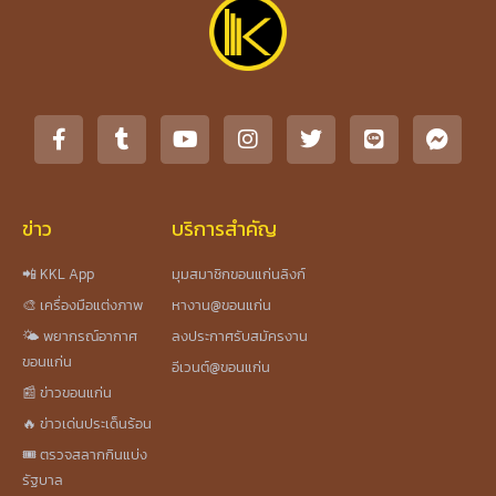
ข่าว
บริการสำคัญ
📲 KKL App
มุมสมาชิกขอนแก่นลิงก์
🎨 เครื่องมือแต่งภาพ
หางาน@ขอนแก่น
🌤️ พยากรณ์อากาศ
ลงประกาศรับสมัครงาน
ขอนแก่น
อีเวนต์@ขอนแก่น
📰 ข่าวขอนแก่น
🔥 ข่าวเด่นประเด็นร้อน
🎟️ ตรวจสลากกินแบ่ง
รัฐบาล