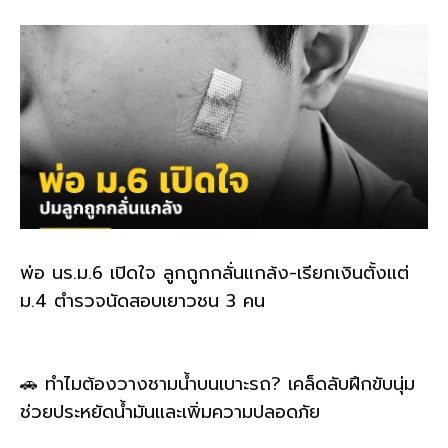
k
พ่อ นร.ม.6 เปิดใจ ลูกถูกกลั่นแกล้ง-เรียกเงินตั้งแต่
ม.4 ตำรวจนัดสอบเยาวชน 3 คน
🚗 ทำไมต้องวางชามน้ำบนเบาะรถ? เคล็ดลับฝึกขับนุ่ม
ช่วยประหยัดน้ำมันและเพิ่มความปลอดภัย