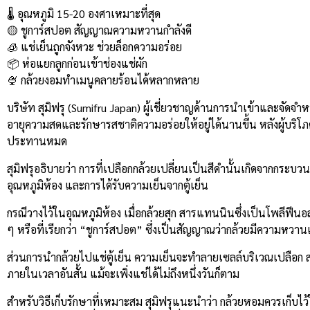
Link
🌡️ อุณหภูมิ 15-20 องศาเหมาะที่สุด
🟡 ชูการ์สปอต สัญญาณความหวานกำลังดี
🧊 แช่เย็นถูกจังหวะ ช่วยล็อกความอร่อย
📦 ห่อแยกลูกก่อนเข้าช่องแช่ผัก
🍨 กล้วยงอมทำเมนูคลายร้อนได้หลากหลาย
บริษัท สุมิฟรุ (Sumifru Japan) ผู้เชี่ยวชาญด้านการนำเข้าและจัดจำ
อายุความสดและรักษารสชาติความอร่อยให้อยู่ได้นานขึ้น หลังผู้บริ
ประทานหมด
สุมิฟรุอธิบายว่า การที่เปลือกกล้วยเปลี่ยนเป็นสีดำนั้นเกิดจากกระบ
อุณหภูมิห้อง และการได้รับความเย็นจากตู้เย็น
กรณีวางไว้ในอุณหภูมิห้อง เมื่อกล้วยสุก สารแทนนินซึ่งเป็นโพลีฟีน
ๆ หรือที่เรียกว่า “ชูการ์สปอต” ซึ่งเป็นสัญญาณว่ากล้วยมีความหว
ส่วนการนำกล้วยไปแช่ตู้เย็น ความเย็นจะทำลายเซลล์บริเวณเปลือก ส่งผ
ภายในเวลาอันสั้น แม้จะเพิ่งแช่ได้ไม่ถึงหนึ่งวันก็ตาม
สำหรับวิธีเก็บรักษาที่เหมาะสม สุมิฟรุแนะนำว่า กล้วยหอมควรเก็บ