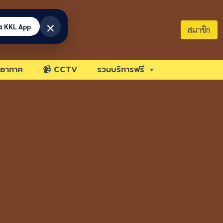
×
้ง KKL App
สมาชิก
อากาศ
📹 CCTV
รวมบริการฟรี