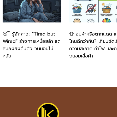
😴 รู้จักภาวะ “Tired but
👕 อบผ้าหรือตากแดด 
Wired” ร่างกายเหนื่อยล้า แต่
ไหนดีกว่ากัน? เทียบชัดเร
สมองยังตื่นตัว จนนอนไม่
ความสะอาด ค่าไฟ และก
หลับ
ถนอมเสื้อผ้า