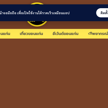
ขอนแก่นลิงก์
่หน้าจอมือถือ เพื่อเปิดใช้งานได้รวดเร็วเหมือนแอป
ติดตั
นแก่น
เที่ยวขอนแก่น
อีเว้นต์ขอนแก่น
⛅พยากรณ์