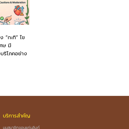
ิง “กะทิ” ไข
เศษ มี
งบริโภคอย่าง
บริการสำคัญ
มุมสมาชิกขอนแก่นลิงก์