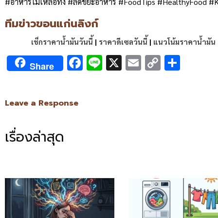
#อาหารไม่เหลือทิ้ง #ลดขยะอาหาร #FoodTips #HealthyFood #
ทีมข่าวขอนแก่นลิงก์
เช็กราคาน้ำมันวันนี้
|
ราคาดีเซลวันนี้
|
แนวโน้มราคาน้ำมัน
Facebook
Line
X
Email
Copy
Shar
Share
Link
Leave a Response
เรื่องล่าสุด