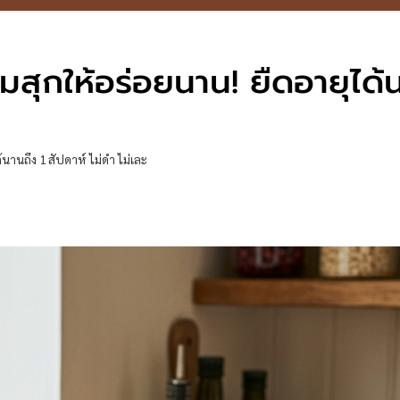
มสุกให้อร่อยนาน! ยืดอายุได้
นานถึง 1 สัปดาห์ ไม่ดำ ไม่เละ