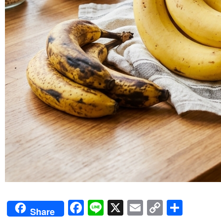
Facebook
Line
X
Email
Copy
Shar
Share