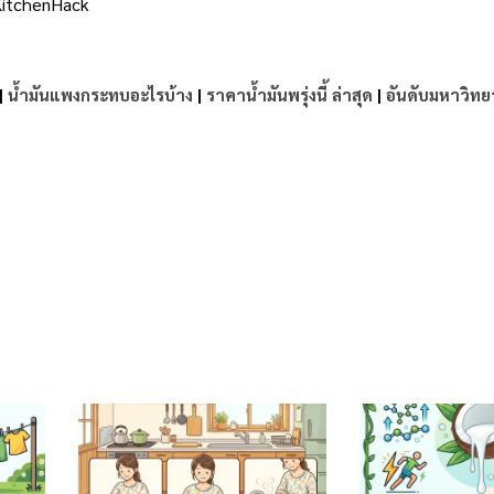
KitchenHack
|
น้ำมันแพงกระทบอะไรบ้าง
|
ราคาน้ำมันพรุ่งนี้ ล่าสุด
|
อันดับมหาวิทย
e