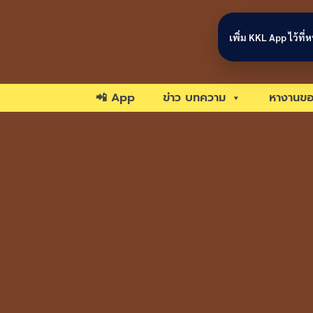
Skip to content
เพิ่ม KKL App ไว้ที
📲 App
ข่าว บทความ
หางานขอ