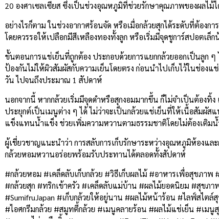
20 องศาเซลเซียส ซึ่งเป็นช่วงอุณหภูมิที่ช่วยรักษาคุณภาพของผลไม้ได้ด
อย่างไรก็ตาม ในช่วงอากาศร้อนจัด หรือเมื่อกล้วยสุกได้ระดับที่ต้อง
โดยควรรอให้เปลือกมีสีเหลืองทองทั้งลูก หรือเริ่มมีจุดชูการ์สปอตเล
ขั้นตอนการแช่เย็นที่ถูกต้อง ประกอบด้วยการแยกกล้วยออกเป็นลูก ๆ ไ
ป้องกันไม่ให้ผิวสัมผัสกับความเย็นโดยตรง ก่อนนำไปเก็บไว้ในช่องแช่ผ
วัน ไปจนถึงประมาณ 1 สัปดาห์
นอกจากนี้ หากกล้วยเริ่มมีจุดดำหรือสุกงอมมากขึ้น ก็ไม่จำเป็นต้อง
ประยุกต์เป็นเมนูต่าง ๆ ได้ ไม่ว่าจะเป็นกล้วยแช่เย็นที่ให้เนื้อสัมผ
แข็งแทนน้ำแข็ง ช่วยเพิ่มความหวานตามธรรมชาติโดยไม่ต้องเติมน
ผู้เชี่ยวชาญแนะนำว่า การสลับการเก็บรักษาระหว่างอุณหภูมิห้องและก
กล้วยหอมหวานอร่อยพร้อมรับประทานได้ตลอดทั้งสัปดาห์
#กล้วยหอม #เคล็ดลับเก็บกล้วย #วิธีเก็บผลไม้ #อาหารเพื่อสุขภาพ #กิ
#กล้วยสุก #ทริกเข้าครัว #เคล็ดลับแม่บ้าน #ผลไม้ยอดนิยม #สุขภาพ
#SumifruJapan #เก็บกล้วยให้อยู่นาน #ผลไม้หน้าร้อน #ไลฟ์สไตล์สุข
#ไอศกรีมกล้วย #สมูทตี้กล้วย #เมนูคลายร้อน #ผลไม้แช่เย็น #เมนู