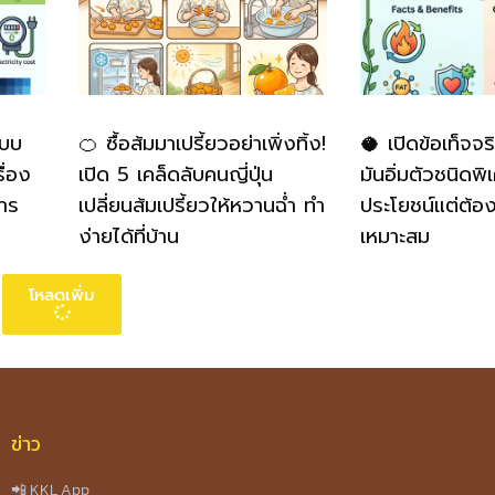
แบบ
🍊 ซื้อส้มมาเปรี้ยวอย่าเพิ่งทิ้ง!
🥥 เปิดข้อเท็จจร
ื่อง
เปิด 5 เคล็ดลับคนญี่ปุ่น
มันอิ่มตัวชนิดพิ
าร
เปลี่ยนส้มเปรี้ยวให้หวานฉ่ำ ทำ
ประโยชน์แต่ต้อ
ง่ายได้ที่บ้าน
เหมาะสม
โหลดเพิ่ม
ข่าว
📲 KKL App