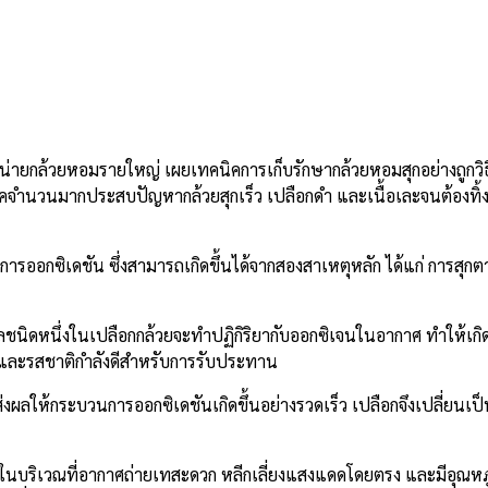
หน่ายกล้วยหอมรายใหญ่ เผยเทคนิคการเก็บรักษากล้วยหอมสุกอย่างถูกวิธี 
โภคจำนวนมากประสบปัญหากล้วยสุกเร็ว เปลือกดำ และเนื้อเละจนต้องทิ้ง
วนการออกซิเดชัน ซึ่งสามารถเกิดขึ้นได้จากสองสาเหตุหลัก ได้แก่ การสุ
อลชนิดหนึ่งในเปลือกกล้วยจะทำปฏิกิริยากับออกซิเจนในอากาศ ทำให้เกิด
านและรสชาติกำลังดีสำหรับการรับประทาน
ลให้กระบวนการออกซิเดชันเกิดขึ้นอย่างรวดเร็ว เปลือกจึงเปลี่ยนเป็นส
ไว้ในบริเวณที่อากาศถ่ายเทสะดวก หลีกเลี่ยงแสงแดดโดยตรง และมีอุณห