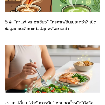
☕🍵 “กาแฟ vs ชาเขียว” ใครคาเฟอีนเยอะกว่า? เปิด
ข้อมูลก่อนเลือกแก้วปลุกพลังยามเช้า
🥗 แค่เปลี่ยน “ลำดับการกิน” ช่วยลดน้ำหนักได้จริง