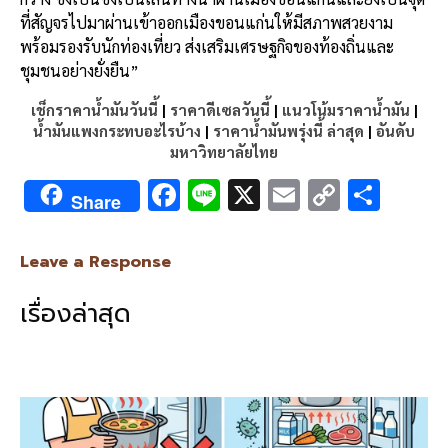
ที่สัญจรไปมาผ่านเข้าออกเมืองขอนแก่นให้มีสภาพสวยงาม
พร้อมรองรับนักท่องเที่ยว ส่งเสริมเศรษฐกิจของท้องถิ่นและ
ชุมชนอย่างยั่งยืน”
เช็กราคาน้ำมันวันนี้
|
ราคาดีเซลวันนี้
|
แนวโน้มราคาน้ำมัน
|
น้ำมันแพงกระทบอะไรบ้าง
|
ราคาน้ำมันพรุ่งนี้ ล่าสุด
|
อันดับ
มหาวิทยาลัยไทย
F
Li
X
E
C
S
Share
ac
n
m
o
h
e
e
ai
py
ar
Leave a Response
b
l
Li
e
เรื่องล่าสุด
o
n
o
k
k