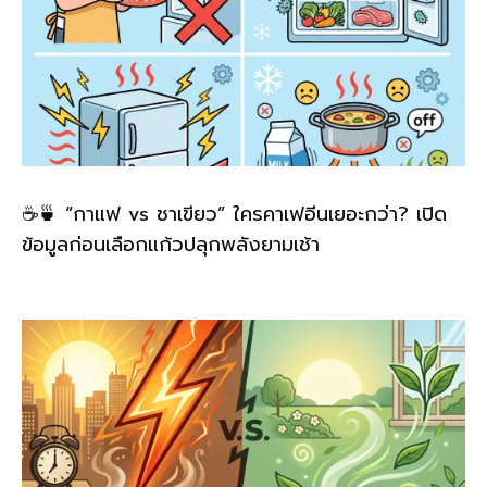
☕🍵 “กาแฟ vs ชาเขียว” ใครคาเฟอีนเยอะกว่า? เปิด
ข้อมูลก่อนเลือกแก้วปลุกพลังยามเช้า