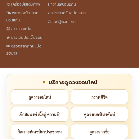
🎨 เครื่องมือแต่งภาพ
หางาน@ขอนแก่น
🌤️ พยากรณ์อากาศ
ลงประกาศรับสมัครงาน
ขอนแก่น
อีเวนต์@ขอนแก่น
📰 ข่าวขอนแก่น
🔥 ข่าวเด่นประเด็นร้อน
🎟️ ตรวจสลากกินแบ่ง
รัฐบาล
บริการดูดวงออนไลน์
ดูดวงออนไลน์
กราฟชีวิต
เช็กสมพงษ์ เนื้อคู่ ความรัก
ดูดวงเบอร์โทรศัพท์
วิเคราะห์เลขบัตรประชาชน
ดูดวงจากชื่อ