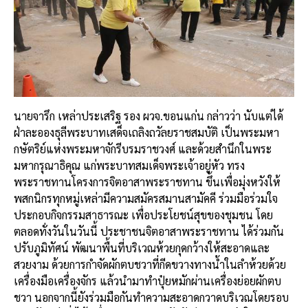
นายจารึก เหล่าประเสริฐ รอง ผวจ.ขอนแก่น กล่าวว่า นับแต่ได้
ฝ่าละอองธุลีพระบาทเสด็จเถลิงถวัลยราชสมบัติ เป็นพระมหา
กษัตริย์แห่งพระมหาจักรีบรมราชวงศ์ และด้วยสำนึกในพระ
มหากรุณาธิคุณ แก่พระบาทสมเด็จพระเจ้าอยู่หัว ทรง
พระราชทานโครงการจิตอาสาพระราชทาน ขึ้นเพื่อมุ่งหวังให้
พสกนิกรทุกหมู่เหล่ามีความสมัครสมานสามัคคี ร่วมมือร่วมใจ
ประกอบกิจกรรมสาธารณะ เพื่อประโยชน์สุขของชุมชน โดย
ตลอดทั่งวันในวันนี้ ประชาชนจิตอาสาพระราชทาน ได้ร่วมกัน
ปรับภูมิทัศน์ พัฒนาพื้นที่บริเวณห้วยกุดกว้างให้สะอาดและ
สวยงาม ด้วยการกำจัดผักตบชวาที่กีดขวางทางน้ำในลำห้วยด้วย
เครื่องมือเครื่องจักร แล้วนำมาทำปุ๋ยหมักผ่านเครื่องย่อยผักตบ
ชวา นอกจากนี้ยังร่วมมือกันทำความสะอาดกวาดบริเวณโดยรอบ