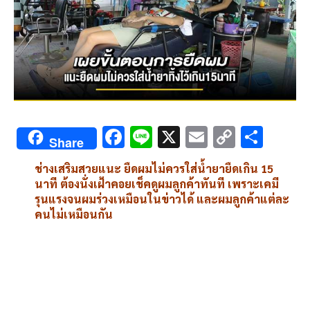
F
Li
X
E
C
S
Share
ac
n
m
o
h
ช่างเสริมสวยแนะ ยืดผมไม่ควรใส่น้ำยายืดเกิน 15
e
e
ai
py
ar
นาที ต้องนั่งเฝ้าคอยเช็คดูผมลูกค้าทันที เพราะเคมี
b
l
Li
e
รุนแรงจนผมร่วงเหมือนในข่าวได้ และผมลูกค้าแต่ละ
คนไม่เหมือนกัน
o
n
o
k
k