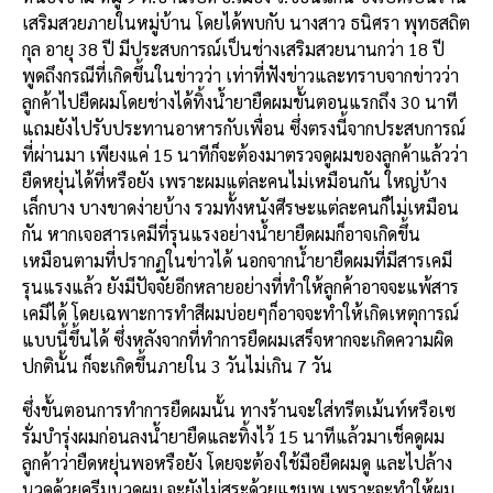
เสริมสวยภายในหมู่บ้าน โดยได้พบกับ นางสาว ธนิศรา พุทธสถิต
กุล อายุ 38 ปี มีประสบการณ์เป็นช่างเสริมสวยนานกว่า 18 ปี
พูดถึงกรณีที่เกิดขึ้นในข่าวว่า เท่าที่ฟังข่าวและทราบจากข่าวว่า
ลูกค้าไปยืดผมโดยช่างได้ทิ้งน้ำยายืดผมขั้นตอนแรกถึง 30 นาที
แถมยังไปรับประทานอาหารกับเพื่อน ซึ่งตรงนี้จากประสบการณ์
ที่ผ่านมา เพียงแค่ 15 นาทีก็จะต้องมาตรวจดูผมของลูกค้าแล้วว่า
ยืดหยุ่นได้ที่หรือยัง เพราะผมแต่ละคนไม่เหมือนกัน ใหญ่บ้าง
เล็กบาง บางขาดง่ายบ้าง รวมทั้งหนังศีรษะแต่ละคนก็ไม่เหมือน
กัน หากเจอสารเคมีที่รุนแรงอย่างน้ำยายืดผมก็อาจเกิดขึ้น
เหมือนตามที่ปรากฏในข่าวได้ นอกจากน้ำยายืดผมที่มีสารเคมี
รุนแรงแล้ว ยังมีปัจจัยอีกหลายอย่างที่ทำให้ลูกค้าอาจจะแพ้สาร
เคมีได้ โดยเฉพาะการทำสีผมบ่อยๆก็อาจจะทำให้เกิดเหตุการณ์
แบบนี้ขึ้นได้ ซึ่งหลังจากที่ทำการยืดผมเสร็จหากจะเกิดความผิด
ปกตินั้น ก็จะเกิดขึ้นภายใน 3 วันไม่เกิน 7 วัน
ซึ่งขั้นตอนการทำการยืดผมนั้น ทางร้านจะใส่ทรีตเม้นท์หรือเซ
รั่มบำรุ่งผมก่อนลงน้ำยายืดและทิ้งไว้ 15 นาทีแล้วมาเช็คดูผม
ลูกค้าว่ายืดหยุ่นพอหรือยัง โดยจะต้องใช้มือยืดผมดู และไปล้าง
นวดด้วยครีมนวดผม จะยังไม่สระด้วยแชมพู เพราะจะทำให้ผม