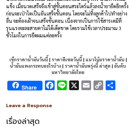
แข็ง เมื่อนวดเสร็จจึงเข้าสู่ขั้นตอนสระไดร์แล้วลงน้ำยายืดอีกครั้ง
ก่อนจะเป่าไดเป็นอันเสร็จขั้นตอน โดยจะไม่ทิ้งลูกค้าไปทำอย่าง
อื่น จะต้องเฝ้าจนเสร็จขั้นตอน เนื่องจากเป็นการใช้สารเคมีที่
รุนแรงจะละสายตาไม่ได้เด็ดขาด โดยรวมใช้เวลาประมาณ 3
ชั่วโมงในการยืดผมแต่ละครั้ง
เช็กราคาน้ำมันวันนี้
|
ราคาดีเซลวันนี้
|
แนวโน้มราคาน้ำมัน
|
น้ำมันแพงกระทบอะไรบ้าง
|
ราคาน้ำมันพรุ่งนี้ ล่าสุด
|
อันดับ
มหาวิทยาลัยไทย
F
Li
X
E
C
S
Share
ac
n
m
o
h
e
e
ai
py
ar
Leave a Response
b
l
Li
e
เรื่องล่าสุด
o
n
o
k