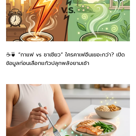
☕🍵 “กาแฟ vs ชาเขียว” ใครคาเฟอีนเยอะกว่า? เปิด
ข้อมูลก่อนเลือกแก้วปลุกพลังยามเช้า