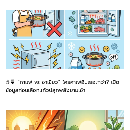
k
☕🍵 “กาแฟ vs ชาเขียว” ใครคาเฟอีนเยอะกว่า? เปิด
ข้อมูลก่อนเลือกแก้วปลุกพลังยามเช้า