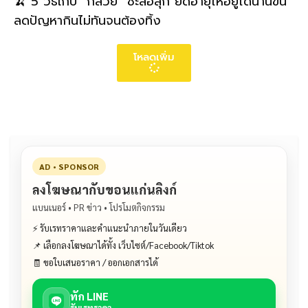
🍌 5 วิธีเก็บ “กล้วย” ชะลอสุก ยืดอายุให้อยู่ได้นานขึ้น
ลดปัญหากินไม่ทันจนต้องทิ้ง
โหลดเพิ่ม
AD • SPONSOR
ลงโฆษณากับขอนแก่นลิงก์
แบนเนอร์ • PR ข่าว • โปรโมตกิจกรรม
⚡ รับเรทราคาและคำแนะนำภายในวันเดียว
📌 เลือกลงโฆษณาได้ทั้ง เว็บไซต์/Facebook/Tiktok
🧾 ขอใบเสนอราคา / ออกเอกสารได้
ทัก LINE
รับเรทราคา