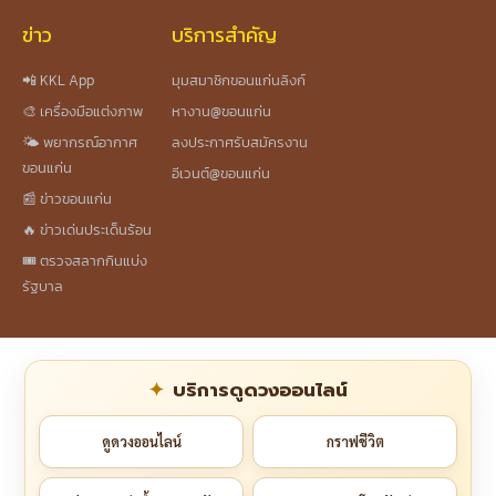
ข่าว
บริการสำคัญ
📲 KKL App
มุมสมาชิกขอนแก่นลิงก์
🎨 เครื่องมือแต่งภาพ
หางาน@ขอนแก่น
🌤️ พยากรณ์อากาศ
ลงประกาศรับสมัครงาน
ขอนแก่น
อีเวนต์@ขอนแก่น
📰 ข่าวขอนแก่น
🔥 ข่าวเด่นประเด็นร้อน
🎟️ ตรวจสลากกินแบ่ง
รัฐบาล
บริการดูดวงออนไลน์
ดูดวงออนไลน์
กราฟชีวิต