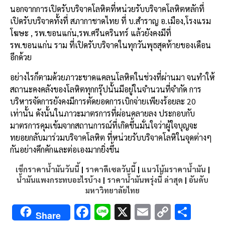
นอกจากการเปิดรับบริจาคโลหิตที่หน่วยรับบริจาคโลหิตหลักที่
เปิดรับบริจาคทั้งที่ สภากาชาดไทย ที่ บ.สำราญ อ.เมือง,โรงแรม
โฆษะ , รพ.ขอนแก่น,รพ.ศรีนครินทร์ แล้วยังคงมีที่
รพ.ขอนแก่น ราม ที่เปิดรับบริจาคในทุกวันพุธสุดท้ายของเดือน
อีกด้วย
อย่างไรก็ตามด้วยภาวะขาดแคลนโลหิตในช่วงที่ผ่านมา จนทำให้
สถานะคงคลังของโลหิตทุกกรุ๊ปนั้นมีอยู่ในจำนวนที่จำกัด การ
บริหารจัดการยังคงมีการตัดยอดการเบิกจ่ายเพียงร้อยละ 20
เท่านั้น ดังนั้นในภาวะมาตรการที่ผ่อนคลายลง ประกอบกับ
มาตรการคุมเข้มจากสถานการณ์ที่เกิดขึ้นมั่นใจว่าผู้ใจบุญจะ
ทยอยกลับมาร่วมบริจาคโลหิต ที่หน่วยรับบริจาคโลหิในจุดต่างๆ
กันอย่างคึกคักและต่อเองมากยิ่งขึ้น
เช็กราคาน้ำมันวันนี้
|
ราคาดีเซลวันนี้
|
แนวโน้มราคาน้ำมัน
|
น้ำมันแพงกระทบอะไรบ้าง
|
ราคาน้ำมันพรุ่งนี้ ล่าสุด
|
อันดับ
มหาวิทยาลัยไทย
F
Li
X
E
C
S
Share