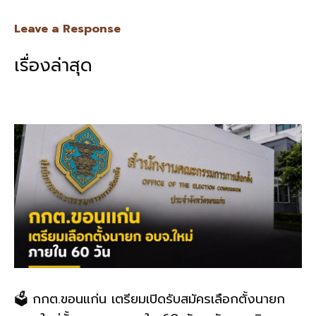
ac
n
m
o
h
e
e
ai
py
ar
Leave a Response
b
l
Li
e
เรื่องล่าสุด
o
n
o
k
k
🗳️ กกต.ขอนแก่น เตรียมเปิดรับสมัครเลือกตั้งนายก