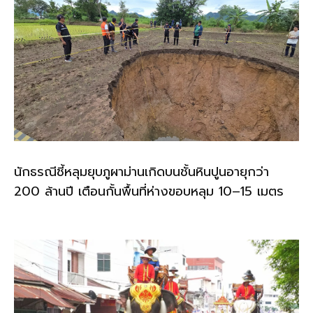
นักธรณีชี้หลุมยุบภูผาม่านเกิดบนชั้นหินปูนอายุกว่า
200 ล้านปี เตือนกั้นพื้นที่ห่างขอบหลุม 10–15 เมตร