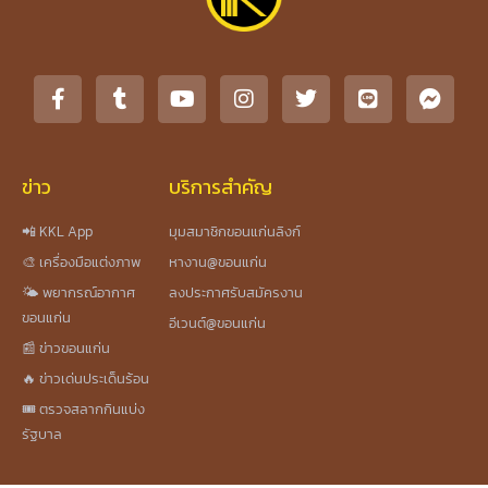
ข่าว
บริการสำคัญ
📲 KKL App
มุมสมาชิกขอนแก่นลิงก์
🎨 เครื่องมือแต่งภาพ
หางาน@ขอนแก่น
🌤️ พยากรณ์อากาศ
ลงประกาศรับสมัครงาน
ขอนแก่น
อีเวนต์@ขอนแก่น
📰 ข่าวขอนแก่น
🔥 ข่าวเด่นประเด็นร้อน
🎟️ ตรวจสลากกินแบ่ง
รัฐบาล