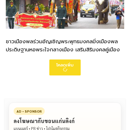
ชาวเมืองพลร่วมอัญเชิญพระพุทธมงคลมิ่งเมืองพล
ประดิษฐานหอพระใจกลางเมือง เสริมสิริมงคลคู่เมือง
โหลดเพิ่ม
AD • SPONSOR
ลงโฆษณากับขอนแก่นลิงก์
แบนเนอร์ • PR ข่าว • โปรโมตกิจกรรม