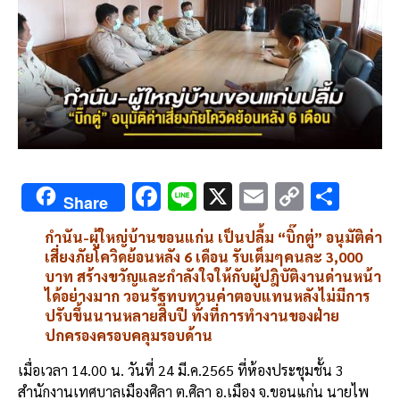
F
Li
X
E
C
S
Share
ac
n
m
o
h
กำนัน-ผู้ใหญ่บ้านขอนแก่น เป็นปลื้ม “บิ๊กตู่” อนุมัติค่า
e
e
ai
py
ar
เสี่ยงภัยโควิดย้อนหลัง 6 เดือน รับเต็มๆคนละ 3,000
b
l
Li
e
บาท สร้างขวัญและกำลังใจให้กับผู้ปฎิบัติงานด่านหน้า
ได้อย่างมาก วอนรัฐทบทวนค่าตอบแทนหลังไม่มีการ
o
n
ปรับขึ้นนานหลายสิบปี ทั้งที่การทำงานของฝ่าย
o
k
ปกครองครอบคลุมรอบด้าน
k
เมื่อเวลา 14.00 น. วันที่ 24 มี.ค.2565 ที่ห้องประชุมชั้น 3
สำนักงานเทศบาลเมืองศิลา ต.ศิลา อ.เมือง จ.ขอนแก่น นายไพ