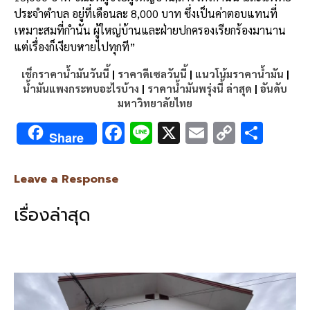
ประจำตำบล อยู่ที่เดือนละ 8,000 บาท ซึ่งเป็นค่าตอบแทนที่
เหมาะสมที่กำนัน ผู้ใหญ่บ้านและฝ่ายปกครองเรียกร้องมานาน
แต่เรื่องก็เงียบหายไปทุกที”
เช็กราคาน้ำมันวันนี้
|
ราคาดีเซลวันนี้
|
แนวโน้มราคาน้ำมัน
|
น้ำมันแพงกระทบอะไรบ้าง
|
ราคาน้ำมันพรุ่งนี้ ล่าสุด
|
อันดับ
มหาวิทยาลัยไทย
F
Li
X
E
C
S
Share
ac
n
m
o
h
e
e
ai
py
ar
Leave a Response
b
l
Li
e
เรื่องล่าสุด
o
n
o
k
k