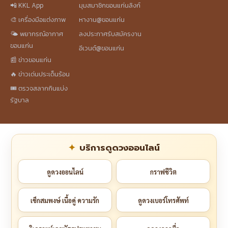
📲 KKL App
มุมสมาชิกขอนแก่นลิงก์
🎨 เครื่องมือแต่งภาพ
หางาน@ขอนแก่น
🌤️ พยากรณ์อากาศ
ลงประกาศรับสมัครงาน
ขอนแก่น
อีเวนต์@ขอนแก่น
📰 ข่าวขอนแก่น
🔥 ข่าวเด่นประเด็นร้อน
🎟️ ตรวจสลากกินแบ่ง
รัฐบาล
บริการดูดวงออนไลน์
ดูดวงออนไลน์
กราฟชีวิต
เช็กสมพงษ์ เนื้อคู่ ความรัก
ดูดวงเบอร์โทรศัพท์