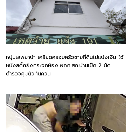
หนุ่มเสพยาบ้า เครียดครอบครัวขายที่ดินไม่แบ่งเงิน ใช้
หนังสติ๊กยิงกระจกห้อง ผกก.สภ.บ้านเป็ด 2 นัด
ตำรวจคุมตัวทันควัน