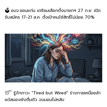
🗳️ อบจ.ขอนแก่น เตรียมเลือกตั้งนายกฯ 27 ก.ย. เปิด
รับสมัคร 17-21 ส.ค. ตั้งเป้าคนใช้สิทธิ์ไม่น้อย 70%
😴 รู้จักภาวะ “Tired but Wired” ร่างกายเหนื่อยล้า
แต่สมองยังตื่นตัว จนนอนไม่หลับ