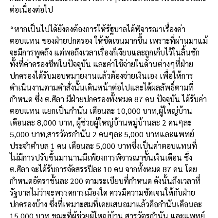
ต่อเนื่องต่อไป
“หากเป็นไปได้ยังคงต้องการให้รัฐบาลได้พิจารณาเรื่องค่า
ตอบแทน ของฝ่ายปกครอง ให้ชัดเจนมากขึ้น เพราะที่ผ่านมาแม้
จะมีการพูดถึง แต่พอถึงเวลาเรื่องก็เงียบและถูกเก็บไว้ในลิ้นชัก
ทั้งที่ค่าครองชีพในปัจจุบัน และค่าใช้จ่ายในด้านต่างๆที่ฝ่าย
ปกครองได้รับมอบหมายงานแล้วต้องจ่ายเงินเอง เพื่อให้การ
ดำเนินงานตามคำสั่งนั้นเดินหน้าต่อไปและได้ผลลัพธิ์ตามที่
กำหนด ซึ่ง ต.ศิลา มีฝ่ายปกครองทั้งหมด 87 คน ปัจจุบัน ได้รับค่า
ตอบแทน แยกเป็นกำนัน เดือนละ 10,000 บาท,ผู้ใหญ่บ้าน
เดือนละ 8,000 บาท, ผู้ช่วยผู้ใหญ่บ้านหมู่บ้านละ 2 คนๆละ
5,000 บาท,สารวัตรกำนัน 2 คนๆละ 5,000 บาทและแพทย์
ประจำตำบล 1 คน เดือนละ 5,000 บาทซึ่งเป็นค่าตอบแทนที่
ไม่มีการปรับขึ้นมานานมีเพียงการพิจารณาขั้นเงินเดือน ซึ่ง
ต.ศิลา จะได้รับการจัดสรรปีละ 10 คน จากทั้งหมด 87 คน โดย
กำหนดอัตราขั้นละ 200 ตามระเบียบที่กำหนด ดังนั้นถึงเวลาที่
รัฐบาลไม่ว่าจะพรรคการเมืองใด ควรมีความชัดเจนให้กับฝ่าย
ปกครองบ้าง ซึ่งที่เหมาะสมที่เคยเสนอมาแล้วคือกำนันเดือนละ
15,000 บาท ขณะที่ผู้ช่วยผู้ใหญ่บ้าน,สารวัตรกำนัน และแพทย์