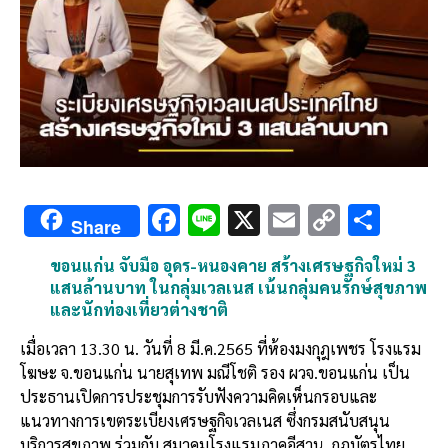
F
Li
X
E
C
S
Share
ac
n
m
o
h
ขอนแก่น จับมือ อุดร-หนองคาย สร้างเศรษฐกิจใหม่ 3
e
e
ai
py
ar
แสนล้านบาท ในกลุ่มเวลเนส เน้นกลุ่มคนรักษ์สุขภาพ
b
l
Li
e
และนักท่องเที่ยวต่างชาติ
o
n
เมื่อเวลา 13.30 น. วันที่ 8 มี.ค.2565 ที่ห้องมงกุฎเพชร โรงแรม
o
k
โฆษะ จ.ขอนแก่น นายสุเทพ มณีโชติ รอง ผวจ.ขอนแก่น เป็น
ประธานเปิดการประชุมการรับฟังความคิดเห็นกรอบและ
k
แนวทางการเขตระเบียงเศรษฐกิจเวลเนส ซึ่งกรมสนับสนุน
บริการสุขภาพ ร่วมกับ สมาคมโรงแรมภาคอีสาน, กฎบัตรไทย,