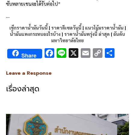
ซับพลายเชนจะได้รับต่อไป”
…
เช็กราคาน้ำมันวันนี้
|
ราคาดีเซลวันนี้
|
แนวโน้มราคาน้ำมัน
|
น้ำมันแพงกระทบอะไรบ้าง
|
ราคาน้ำมันพรุ่งนี้ ล่าสุด
|
อันดับ
มหาวิทยาลัยไทย
F
Li
X
E
C
S
Share
ac
n
m
o
h
e
e
ai
py
ar
Leave a Response
b
l
Li
e
เรื่องล่าสุด
o
n
o
k
k