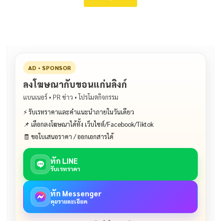
AD • SPONSOR
ลงโฆษณากับขอนแก่นลิงก์
แบนเนอร์ • PR ข่าว • โปรโมตกิจกรรม
⚡ รับเรทราคาและคำแนะนำภายในวันเดียว
📌 เลือกลงโฆษณาได้ทั้ง เว็บไซต์/Facebook/Tiktok
🧾 ขอใบเสนอราคา / ออกเอกสารได้
ทัก LINE
รับเรทราคา
ทัก Messenger
คุยรายละเอียด