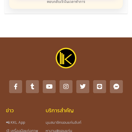
ตอบกลับเร็วในเวลาทำการ
ข่าว
บริการสำคัญ
📲 KKL App
มุมสมาชิกขอนแก่นลิงก์
🎨 เครื่องมือแต่งภาพ
หางาน@ขอนแก่น