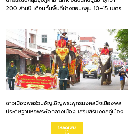
นักธรณีชี้หลุมยุบภูผาม่านเกิดบนชั้นหินปูนอายุกว่า
200 ล้านปี เตือนกั้นพื้นที่ห่างขอบหลุม 10–15 เมตร
ชาวเมืองพลร่วมอัญเชิญพระพุทธมงคลมิ่งเมืองพล
ประดิษฐานหอพระใจกลางเมือง เสริมสิริมงคลคู่เมือง
โหลดเพิ่ม