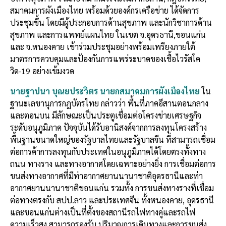
สมาคมการผังเมืองไทย พร้อมด้วยองค์กรเครือข่าย ได้จัดการ
ประชุมขึ้น โดยมีผู้ประกอบการด้านสุขภาพ และนักวิชาการด้าน
สุขภาพ และการแพทย์แผนไทย ในเขต จ.อุดรธานี,ขอนแก่น
และ จ.หนองคาย เข้าร่วมประชุมอย่างพร้อมเพรียงภายใต้
มาตรการควบคุมและป้องกันการแพร่ระบาดของเชื้อไวรัสโค
วิด-19 อย่างเข้มงวด
นายฐาปนา บุณยประวิตร นายกสมาคมการผังเมืองไทย
ใน
ฐานะเลขานุการกฎบัตรไทย กล่าวว่า พื้นที่ภาคอีสานตอนกลาง
และตอนบน มีลักษณะเป็นประตูเชื่อมต่อโครงข่ายเศรษฐกิจ
ระดับอนุภูมิภาค ปัจจุบันได้รับอานิสงค์จากการลงทุนโครงสร้าง
พื้นฐานขนาดใหญ่ของรัฐบาลไทยและรัฐบาลจีน ที่สามารถเชื่อม
ต่อการค้าการลงทุนกับประเทศในอนุภูมิภาคได้โดยตรงทั้งทาง
ถนน ทางราง และทางอากาศโดยเฉพาะอย่างยิ่ง การเชื่อมต่อการ
ขนส่งทางอากาศที่มีท่าอากาศยานนานาชาติอุดรธานีและท่า
อากาศยานนานาชาติขอนแก่น รวมทั้ง การขนส่งทางรางที่เชื่อม
ต่อทางตรงกับ สปป.ลาว และประเทศจีน ทั้งหนองคาย, อุดรธานี
และขอนแก่นต่างเป็นที่ตั้งของสถานีรถไฟทางคู่และรถไฟ
ความเร็วสูง สามารถรองรับ ปริมาณการเดินทางและการขนส่ง