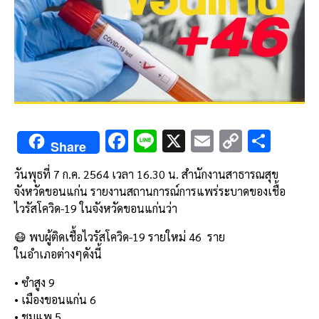
F
Li
X
E
C
S
Share
ac
n
m
o
h
วันพุธที่ 7 ก.ค. 2564 เวลา 16.30 น. สำนักงานสาธารณสุข
e
e
ai
py
ar
จังหวัดขอนแก่น รายงานสถานการณ์การแพร่ระบาดของเชื้อ
b
l
Li
e
ไวรัสโควิด-19 ในจังหวัดขอนแก่นว่า
o
n
😷 พบผู้ติดเชื้อไวรัสโควิด-19 รายใหม่ 46 ราย
o
k
ในอำเภอต่างๆดังนี้
k
• ซำสูง 9
• เมืองขอนแก่น 6
• ชุมแพ 5