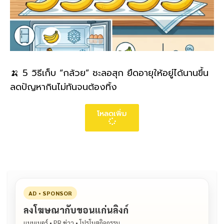
🍌 5 วิธีเก็บ “กล้วย” ชะลอสุก ยืดอายุให้อยู่ได้นานขึ้น
ลดปัญหากินไม่ทันจนต้องทิ้ง
โหลดเพิ่ม
AD • SPONSOR
ลงโฆษณากับขอนแก่นลิงก์
แบนเนอร์ • PR ข่าว • โปรโมตกิจกรรม