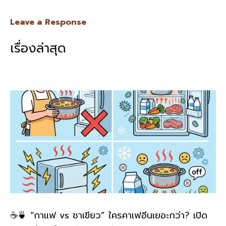
ac
n
m
o
h
e
e
ai
py
ar
Leave a Response
b
l
Li
e
เรื่องล่าสุด
o
n
o
k
k
☕🍵 “กาแฟ vs ชาเขียว” ใครคาเฟอีนเยอะกว่า? เปิด