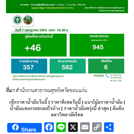
ที่มา
สำนักงานสาธารณสุขจังหวัดขอนแก่น
เช็กราคาน้ำมันวันนี้
|
ราคาดีเซลวันนี้
|
แนวโน้มราคาน้ำมัน
|
น้ำมันแพงกระทบอะไรบ้าง
|
ราคาน้ำมันพรุ่งนี้ ล่าสุด
|
อันดับ
มหาวิทยาลัยไทย
F
Li
X
E
C
S
Share