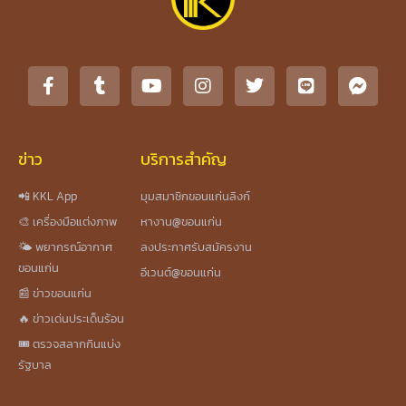
ข่าว
บริการสำคัญ
📲 KKL App
มุมสมาชิกขอนแก่นลิงก์
🎨 เครื่องมือแต่งภาพ
หางาน@ขอนแก่น
🌤️ พยากรณ์อากาศ
ลงประกาศรับสมัครงาน
ขอนแก่น
อีเวนต์@ขอนแก่น
📰 ข่าวขอนแก่น
🔥 ข่าวเด่นประเด็นร้อน
🎟️ ตรวจสลากกินแบ่ง
รัฐบาล