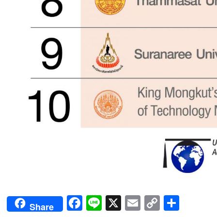
Facebook
Line
X
Email
Copy
Shar
Share