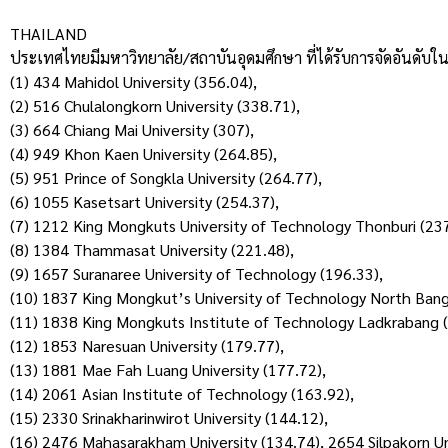
THAILAND
ประเทศไทยมีมหาวิทยาลัย/สถาบันอุดมศึกษา ที่ได้รับการจัดอันดับ
(1) 434 Mahidol University (356.04),
(2) 516 Chulalongkorn University (338.71),
(3) 664 Chiang Mai University (307),
(4) 949 Khon Kaen University (264.85),
(5) 951 Prince of Songkla University (264.77),
(6) 1055 Kasetsart University (254.37),
(7) 1212 King Mongkuts University of Technology Thonburi (237
(8) 1384 Thammasat University (221.48),
(9) 1657 Suranaree University of Technology (196.33),
(10) 1837 King Mongkut’s University of Technology North Bang
(11) 1838 King Mongkuts Institute of Technology Ladkrabang (
(12) 1853 Naresuan University (179.77),
(13) 1881 Mae Fah Luang University (177.72),
(14) 2061 Asian Institute of Technology (163.92),
(15) 2330 Srinakharinwirot University (144.12),
(16) 2476 Mahasarakham University (134.74), 2654 Silpakorn Uni