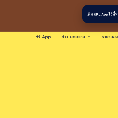
Skip to content
เพิ่ม KKL App ไว้ที
📲 App
ข่าว บทความ
หางานขอ