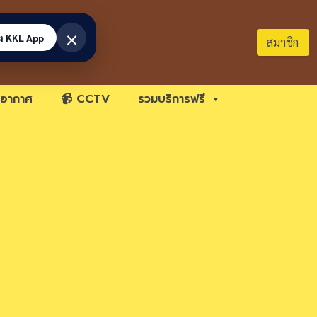
×
้ง KKL App
สมาชิก
อากาศ
📹 CCTV
รวมบริการฟรี