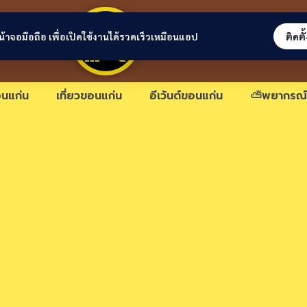
ขอนแก่นลิงก์
่หน้าจอมือถือ เพื่อเปิดใช้งานได้รวดเร็วเหมือนแอป
ติดตั
นแก่น
เที่ยวขอนแก่น
อีเว้นต์ขอนแก่น
⛅พยากรณ์