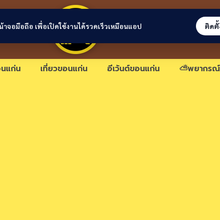
ขอนแก่นลิงก์
่หน้าจอมือถือ เพื่อเปิดใช้งานได้รวดเร็วเหมือนแอป
ติดตั
นแก่น
เที่ยวขอนแก่น
อีเว้นต์ขอนแก่น
⛅พยากรณ์