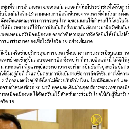
่หอประชุมที่ว่าการอำเภอพล จ.ขอนแก่น ตลอดทั้งวันมีประชาชนที่ได้รับการ
นป้องกันโควิด-19 ตามแผนการฉีดวัคซีนของ รพ.พล ที่ดำเนินการตั้งแต
จังหวัดและคณะกรรมการควบคุมโรค จ.ขอนแก่นได้กำหนดไว้ โดยในวันนี
้มีประชาชนที่ได้รับการยืนยันสิทธิ์ทยอยกันเดินทางมาฉีดวัคซีนกันอย
กร นายกเทศมนตรีเมืองเมืองพล คอยกำกับควบคุมการฉีดวัคซีนให้เป็นไปด
แพร่ระบาดของเชื้อไวรัสโควิด-19 อย่างเข้มงวด
ยฉีดวัคซีนเครือข่ายบริการสุขภาพ อ.พล ซึ่งนอกจากการลงทะเบียนและกา
เข้าสู่ขั้นตอนของการฉีด ซึ่งพบว่า ที่หน่วยฉีดแห่งนี้ ได้จัดให้ผู้ท
รบจำนวนคนแล้ว ทีมแพทย์และพยาบาล จะทำการยืนยันตัวบุคคลในขั้นตอ
ด้นั่งอยู่กับที่ ตั้งแต่ขั้นตอนการยืนยันรายชื่อ การฉีดวัคซีน การให้ความรู
2 ที่ทุกคนจะนั่งอยู๋กับที่โดยไม่ต้องขยับตัวไปไหน โดยมีทีมแพทย์ 
่อครบกำหนดพักรอ 30 นาที ทุกคนจะเดินผ่านจุดบริการของเทศบาลเมื
ศบาลเมืองเมืองพล ได้จัดเตรียมไว้ สำหรับการร่วมรับโชคให้กับผู้ที่มารับ
โควิด-19