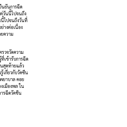
ยืนยันการฉีด
่วันนี้ไปจนถึง
้ไปจนถึงวันที่
่างต่อเนื่อง
้วยความ
รตรวจวัดความ
ี่เข้ารับการฉีด
นสุดท้ายแล้ว
้เกี่ยวกับวัคซีน
และพยาบาล คอย
องเมืองพล ใน
การฉีดวัคซีน