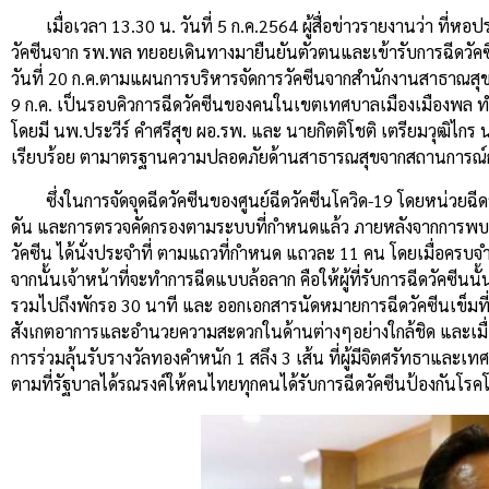
เมื่อเวลา 13.30 น. วันที่ 5 ก.ค.2564 ผู้สื่อข่าวรายงานว่า ที
วัคซีนจาก รพ.พล ทยอยเดินทางมายืนยันตัวตนและเข้ารับการฉีดวัคซี
วันที่ 20 ก.ค.ตามแผนการบริหารจัดการวัคซีนจากสำนักงานสาธาณสุข
9 ก.ค. เป็นรอบคิวการฉีดวัคซีนของคนในเขตเทศบาลเมืองเมืองพล ทำให
โดยมี นพ.ประวีร์ คำศรีสุข ผอ.รพ. และ นายกิตติโชติ เตรียมวุฒิไ
เรียบร้อย ตามาตรฐานความปลอดภัยด้านสาธารณสุขจากสถานการณ์การ
ซึ่งในการจัดจุดฉีดวัคซีนของศูนย์ฉีดวัคซีนโควิด-19 โดยหน่ว
ดัน และการตรวจคัดกรองตามระบบที่กำหนดแล้ว ภายหลังจากการพบแพทย์ จะ
วัคซีน ได้นั่งประจำที่ ตามแถวที่กำหนด แถวละ 11 คน โดยเมื่อค
จากนั้นเจ้าหน้าที่จะทำการฉีดแบบล้อลาก คือให้ผู้ที่รับการฉีดวัคซีนนั้นไ
รวมไปถึงพักรอ 30 นาที และ ออกเอกสารนัดหมายการฉีดวัคซีนเข็มที่ 
สังเกตอาการและอำนวยความสะดวกในด้านต่างๆอย่างใกล้ชิด และเมื
การร่วมลุ้นรับรางวัลทองคำหนัก 1 สลึง 3 เส้น ที่ผู้มีจิตศรัทธาและเท
ตามที่รัฐบาลได้รณรงค์ให้คนไทยทุกคนได้รับการฉีดวัคซีนป้องกันโรค