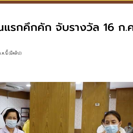
แรกคึกคัก จับรางวัล 16 ก.ค.น
ค.นี้ (มีคลิป)