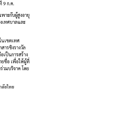
่ 9 ก.ค.
าะกับผู้สูงอายุ
ิวของเทศบาลและ
านในเขตเทศ
อกสารชิงรางวัล
ถือเป็นการสร้าง
อ เพื่อให้ผู้ที่
าร่วมบริจาค โดย
าลัยไทย
ีคลิป)