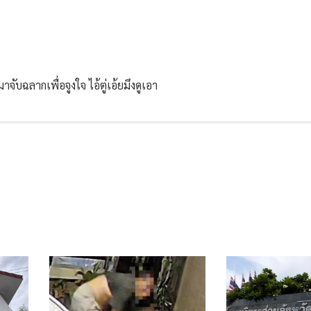
บฉลากเพื่อจูงใจ ไอ้ตู่เอ้ยมึงดูเอา