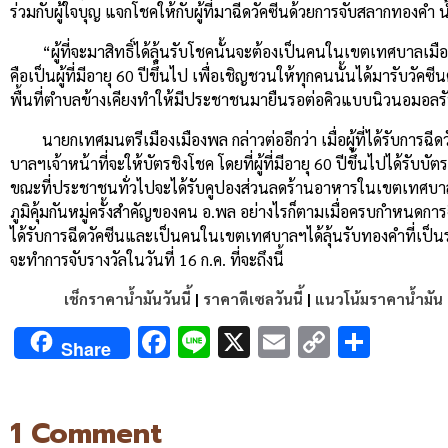
ร่วมกับผู้ใจบุญ แจกโชคให้กับผู้ที่มาฉีดวัคซีนด้วยการจับสลากทองคำ น้ำหน
“ผู้ที่จะมาสิทธิ์ได้ลุ้นรับโชคนั้นจะต้องเป็นคนในเขตเทศบาลเม
คือเป็นผู้ที่มีอายุ 60 ปีขึ้นไป เพื่อเชิญชวนให้ทุกคนนั้นได้มารับวั
พื้นที่ตำบลข้างเคียงทำให้มีประชาชนมายืนรอต่อคิวแบบนิวนอมอลรับก
นายกเทศมนตรีเมืองเมืองพล กล่าวต่ออีกว่า เมื่อผู้ที่ได้รับ
บาลฯเจ้าหน้าที่จะให้บัตรชิงโชค โดยที่ผู้ที่มีอายุ 60 ปีขึ้นไปได้รับบ
ขณะที่ประชาชนทั่วไปจะได้รับคูปองส่วนลดร้านอาหารในเขตเทศบาลฯที่มี
ภูมิคุ้มกันหมู่ครั้งสำคัญของคน อ.พล อย่างไรก็ตามเมื่อครบกำหนดการฉี
ได้รับการฉีดวัคซีนและเป็นคนในเขตเทศบาลฯได้ลุ้นรับทองคำที่เป็นราง
จะทำการจับรางวัลในวันที่ 16 ก.ค. ที่จะถึงนี้
เช็กราคาน้ำมันวันนี้
|
ราคาดีเซลวันนี้
|
แนวโน้มราคาน้ำมัน
Facebook
Line
X
Email
Copy
Shar
Share
Link
ขอนแก่นฉีดวัคซีนลุ้นทอง
1 Comment