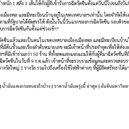
ัก 1 สลึง 3 เส้นให้กับผู้ที่เข้ารับการฉีดวัคซีนตั้งแต่วันนี้ไปจนถึงวันที
ืองเมืองพล และมีทะเบียนบ้านอยู่ในเขตเทศบาลฯเท่านั้น โดยจำกัดให้เฉพ
คซีนตามที่รัฐบาลได้จัดสรรให้ ดังนั้นวันนี้วันแรกของการฉีดวัคซีน รอบค
ารฉีดวัคซีนกันตั้งแต่ช่วงเช้า”
การฉีดวัคซีนแล้วและเป็นคนในเขตเทศบาลเมืองเมืองพล และมีทะเบียนบ้
ัตรที่มีต้นขั้วและเรียงลำดับหมายเลข จะมีเจ้าหน้าที่ประจำจุดเพื่อให้ส่งเ
เข้าร่วมกว่า 50 ร้าน ที่ทั้งลดแลกแจกแถมให้กับผู้ที่มาฉีดวัคซีนที่
ดวัคซีนในวันที่ 9 ก.ค.แล้ว เจ้าหน้าที่จะรวบรวมข้อมูลและตรวจสอบรายชื่
วัลใหญ่ 3 รางวัล รวมไปถึงเครื่องใช้ไฟฟ้าต่างๆ ที่ผู้มีจิตศรัทธาได้ม
|
น้ำมันแพงกระทบอะไรบ้าง
|
ราคาน้ำมันพรุ่งนี้ ล่าสุด
|
อันดับมหาวิทย
e
 วันแรกคึกคัก จับรางวัล 16 ก.ค.นี้ (ม