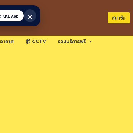
×
้ง KKL App
สมาชิก
อากาศ
📹 CCTV
รวมบริการฟรี