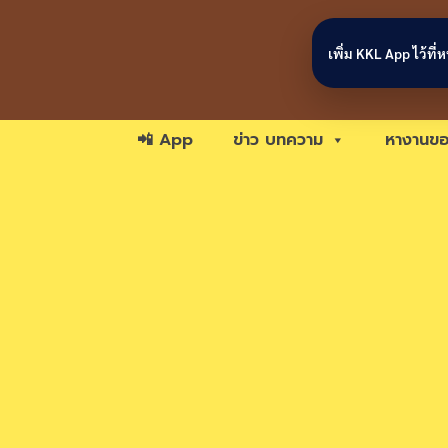
Skip to content
เพิ่ม KKL App ไว้ที
📲 App
ข่าว บทความ
หางานขอ