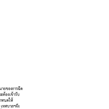
หมายของการฉีด
ะต้องเข้ารับ
กำหนดให้
ด เทศบาลฯจึง