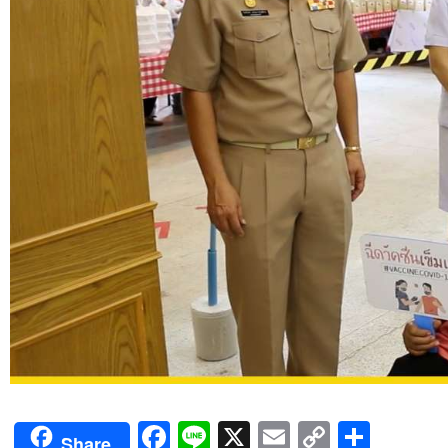
Facebook
Line
X
Email
Copy
Shar
Share