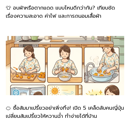
👕 อบผ้าหรือตากแดด แบบไหนดีกว่ากัน? เทียบชัด
เรื่องความสะอาด ค่าไฟ และการถนอมเสื้อผ้า
🍊 ซื้อส้มมาเปรี้ยวอย่าเพิ่งทิ้ง! เปิด 5 เคล็ดลับคนญี่ปุ่น
เปลี่ยนส้มเปรี้ยวให้หวานฉ่ำ ทำง่ายได้ที่บ้าน