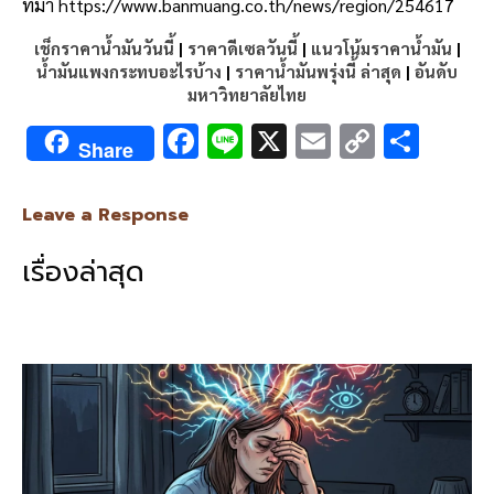
ที่มา https://www.banmuang.co.th/news/region/254617
เช็กราคาน้ำมันวันนี้
|
ราคาดีเซลวันนี้
|
แนวโน้มราคาน้ำมัน
|
น้ำมันแพงกระทบอะไรบ้าง
|
ราคาน้ำมันพรุ่งนี้ ล่าสุด
|
อันดับ
มหาวิทยาลัยไทย
F
Li
X
E
C
S
Share
ac
n
m
o
h
e
e
ai
py
ar
Leave a Response
b
l
Li
e
เรื่องล่าสุด
o
n
o
k
k