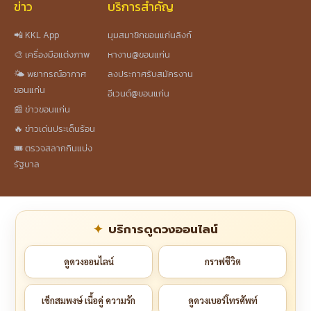
ข่าว
บริการสำคัญ
📲 KKL App
มุมสมาชิกขอนแก่นลิงก์
🎨 เครื่องมือแต่งภาพ
หางาน@ขอนแก่น
🌤️ พยากรณ์อากาศ
ลงประกาศรับสมัครงาน
ขอนแก่น
อีเวนต์@ขอนแก่น
📰 ข่าวขอนแก่น
🔥 ข่าวเด่นประเด็นร้อน
🎟️ ตรวจสลากกินแบ่ง
รัฐบาล
บริการดูดวงออนไลน์
ดูดวงออนไลน์
กราฟชีวิต
เช็กสมพงษ์ เนื้อคู่ ความรัก
ดูดวงเบอร์โทรศัพท์