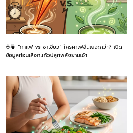
☕🍵 “กาแฟ vs ชาเขียว” ใครคาเฟอีนเยอะกว่า? เปิด
ข้อมูลก่อนเลือกแก้วปลุกพลังยามเช้า