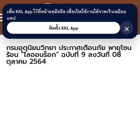
Skip to content
ขอนแก่น
เพิ่ม KKL App ไว้ที่หน้าจอมือถือ เพื่อเปิดใช้งานได้รวดเร็วเหมือน
สมาชิก
แอป
ลิงก์
×
ติดตั้ง KKL App
กรมอุตุนิยมวิทยา ประกาศเตือนภัย พายุโซน
ร้อน “ไลออนร็อก” ฉบับที่ 9 ลงวันที่ 08
ตุลาคม 2564