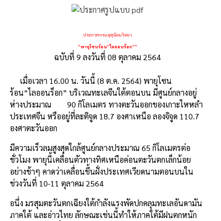
e
e
ai
py
ar
b
l
Li
e
o
n
ประกาศกรมอุตุนิยมวิทยา
“พายุโซนร้อน“ไลออนร็อก””
o
k
ฉบับที่ 9 ลงวันที่ 08 ตุลาคม 2564
k
เมื่อเวลา 16.00 น. วันนี้ (8 ต.ค. 2564) พายุโซน
ร้อน“ไลออนร็อก” บริเวณทะเลจีนใต้ตอนบน มีศูนย์กลางอยู่
ห่างประมาณ 90 กิโลเมตร ทางตะวันออกของเกาะไหหลำ
ประเทศจีน หรืออยู่ที่ละติจูด 18.7 องศาเหนือ ลองจิจูด 110.7
องศาตะวันออก
มีความเร็วลมสูงสุดใกล้ศูนย์กลางประมาณ 65 กิโลเมตรต่อ
ชั่วโมง พายุนี้เคลื่อนตัวทางทิศเหนือค่อนตะวันตกเล็กน้อย
อย่างช้าๆ คาดว่าเคลื่อนขึ้นฝั่งประเทศเวียดนามตอนบนใน
ช่วงวันที่ 10-11 ตุลาคม 2564
อนึ่ง มรสุมตะวันตกเฉียงใต้กำลังแรงพัดปกคลุมทะเลอันดามัน
ภาคใต้ และอ่าวไทย ลักษณะเช่นนี้ทำให้ภาคใต้มีฝนตกหนัก