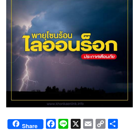
F
Li
X
E
C
S
Share
ac
n
m
o
h