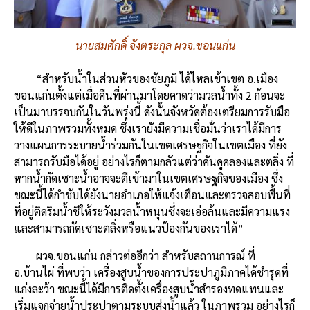
นายสมศักดิ์ จังตระกุล ผวจ.ขอนแก่น
“สำหรับน้ำในส่วนหัวของชัยภูมิ ได้ไหลเข้าเขต อ.เมือง
ขอนแก่นตั้งแต่เมื่อคืนที่ผ่านมาโดยคาดว่ามวลน้ำทั้ง 2 ก้อนจะ
เป็นมาบรรจบกันในวันพรุ่งนี้ ดังนั้นจังหวัดต้องเตรียมการรับมือ
ให้ดีในภาพรวมทั้งหมด ซึ่งเรายังมีความเชื่อมั่นว่าเราได้มีการ
วางแผนการระบายน้ำร่วมกันในเขตเศรษฐกิจในเขตเมือง ที่ยัง
สามารถรับมือได้อยู่ อย่างไรก็ตามกลัวแต่ว่าคันคูคลองและตลิ่ง ที่
หากน้ำกัดเซาะน้ำอาจจะตีเข้ามาในเขตเศรษฐกิจของเมือง ซึ่ง
ขณะนี้ได้กำชับได้ยังนายอำเภอให้แจ้งเตือนและตรวจสอบพื้นที่
ที่อยู่ติดริมน้ำชีให้ระวังมวลน้ำหนุนซึ่งจะเอ่อล้นและมีความแรง
และสามารถกัดเซาะตลิ่งหรือแนวป้องกันของเราได้”
ผวจ.ขอนแก่น กล่าวต่ออีกว่า สำหรับสถานการณ์ ที่
อ.บ้านไผ่ ที่พบว่า เครื่องสูบน้ำของการประปาภูมิภาคได้ชำรุดที่
แก่งละว้า ขณะนี้ได้มีการติดตั้งเครื่องสูบน้ำสำรองทดแทนและ
เริ่มแจกจ่ายน้ำประปาตามระบบส่งน้ำแล้ว ในภาพรวม อย่างไรก็