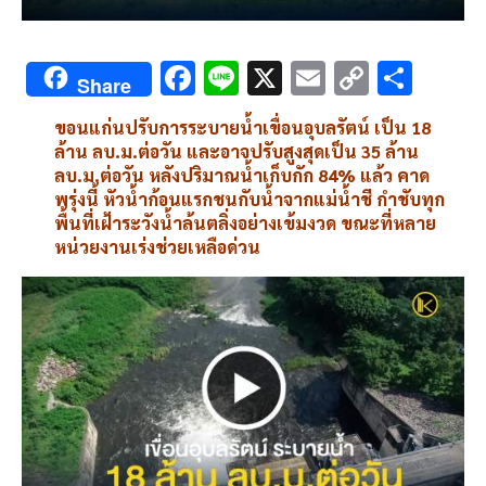
F
Li
X
E
C
S
Share
ac
n
m
o
h
ขอนแก่นปรับการระบายน้ำเขื่อนอุบลรัตน์ เป็น 18
e
e
ai
py
ar
ล้าน ลบ.ม.ต่อวัน และอาจปรับสูงสุดเป็น 35 ล้าน
b
l
Li
e
ลบ.ม.ต่อวัน หลังปริมาณน้ำเก็บกัก 84% แล้ว คาด
พรุ่งนี้ หัวน้ำก้อนแรกชนกับน้ำจากแม่น้ำชี กำชับทุก
o
n
พื้นที่เฝ้าระวังน้ำล้นตลิ่งอย่างเข้มงวด ขณะที่หลาย
o
k
หน่วยงานเร่งช่วยเหลือด่วน
k