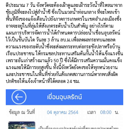
ดีประมาณ 7 วัน จังหวัดจะต้องเฝ้าดูและเฝ้าระวังน้ำที่ไหลมาจาก
ชัยภูมิที่จะลงไปสู่ลำน้ำชี ซึ่งเป็นมวลน้ำท่อนกลาง ที่จะไหลเข้า
พื้นทีจึงของแจ้งเตือนไปยังภาคการเกษตรในเขตอำเภอเมืองซึ่ง
อาจจะอยู่ในที่ลุ่มให้สังเกตระดับน้ำเป็นสำคัญ อย่างไรก็ตาม
แผนการบริหารจัดการน้ำได้กำหนดดารปล่อยน้ำเขื่อนอุบลรัตน์
ไว้เป็นขั้นบันได วันละ 3 ล้าน ลบ.ม.เพื่อลดผลกระทบและลด
ความแรงของระดับน้ำซึ่งจะส่งผลกระทบต่อกระชังปลาหรือบ้าน
เรือนประชาชน ให้กรมชลประทานเสริมคันกั้นน้ำให้แข็งแรงขึ้น
เพราะอันเก่าสร้างมาแล้ว 50 ปี ซึ่งได้มีการเสริมความมั่นคงแข็ง
แรงและให้มีการยกสูงขึ้น ทั้งนี้จังหวัดยังคงขอให้ทุกหน่วยงาน
และประชาชนในพื้นที่ช่วยกันสังเกตสถานการณ์หากพบสิ่งผิด
ปกติขอให้แจ้งเจ้าหน้าที่ได้ตลอด 24 ชม.