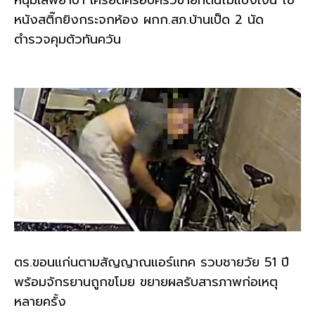
หนังสติ๊กยิงกระจกห้อง ผกก.สภ.บ้านเป็ด 2 นัด
ตำรวจคุมตัวทันควัน
ตร.ขอนแก่นตามสัญญาณแอร์แทค รวบชายวัย 51 ปี
พร้อมจักรยานถูกขโมย ขยายผลรับสารภาพก่อเหตุ
หลายครั้ง