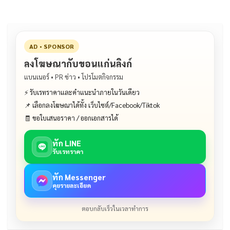
AD • SPONSOR
ลงโฆษณากับขอนแก่นลิงก์
แบนเนอร์ • PR ข่าว • โปรโมตกิจกรรม
⚡ รับเรทราคาและคำแนะนำภายในวันเดียว
📌 เลือกลงโฆษณาได้ทั้ง เว็บไซต์/Facebook/Tiktok
🧾 ขอใบเสนอราคา / ออกเอกสารได้
ทัก LINE
รับเรทราคา
ทัก Messenger
คุยรายละเอียด
ตอบกลับเร็วในเวลาทำการ