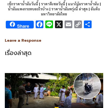
เช็กราคาน้ำมันวันนี้
|
ราคาดีเซลวันนี้
|
แนวโน้มราคาน้ำมัน
|
น้ำมันแพงกระทบอะไรบ้าง
|
ราคาน้ำมันพรุ่งนี้ ล่าสุด
|
อันดับ
มหาวิทยาลัยไทย
F
Li
X
E
C
S
Share
ac
n
m
o
h
e
e
ai
py
ar
Leave a Response
b
l
Li
e
เรื่องล่าสุด
o
n
o
k
k