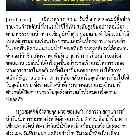
[read_more]
เมื่อเวลา 10.30 น. วันที่ 4 ต.ค.2564 ผู้สื่อข่าว
รายงานว่าระดับน้ำในแม่น้ำชีได้เพิ่มระดับสูงขึ้นอย่างต่อเนื่อง
ตามการระบายน้ำจาก จ.ชัยภูมิเข้าสู่ จ.ขอนแก่น ทำให้มวลน้ำได้
ไหลเอ่อท่วมบ้านเรือนประชาชนและพื้นที่ทางการเกษตรแล้ว
ในเขตพื้นที่ตามแนวแม่น้ำชี ขณะที่บริเวณจุดกลับรถใต้สะพาน
ข้ามแม่น้ำชี ถ.มิตรภาพ พื้นที่ บ.กุดกว้าง ต.เมืองเก่า อ.เมือง
ขอนแก่น ระดับน้ำได้เพิ่มสูงขึ้นอย่างรวดเร็วและไหลท่วมช่อง
ทางการจราจรในจุดกับรถทั้งฝั่งขาขึ้นและขาล่อง ทำให้รถทุก
ชนิดที่สัญจรบน ถ.มิตรภาพ ที่ต้องกลับรถในจุดดังกล่าวต้องไปใช้
ในจุดอื่นแทน ซึ่งทางเจ้าหน้าที่กรมทางหลวง และเจ้าหน้าที่
ตำรวจได้ปิดการจราจรในจุดดังกล่าวแล้วทั้งหมดเพื่อความ
ปลอดภัย
นายสมศักดิ์ จังตระกุล ผวจ.ขอนแก่น กล่าวว่า สถานการณ์
น้ำวันนี้ภาพรวมของจังหวัดต้องแยกเป็น 2 ส่วน คือ น้ำที่มาจาก
เขื่อนอุบลรัตน์ ที่พบว่าวันนี้น้ำไหลเข้าเขื่อนอุบลรัตน์ลดลงกว่า
ช่วง 4-5 วันที่ผ่านมา แต่ถึงอย่างไรปริมาณน้ำที่อยู่ในเขื่อน