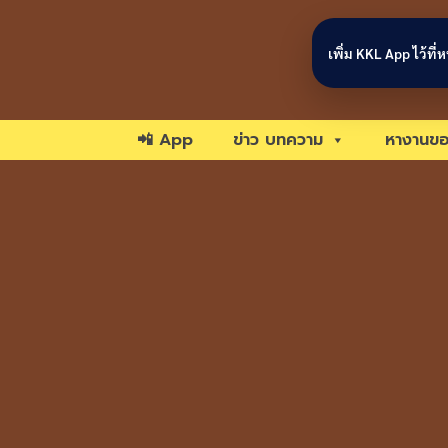
Skip to content
เพิ่ม KKL App ไว้ที
📲 App
ข่าว บทความ
หางานขอ