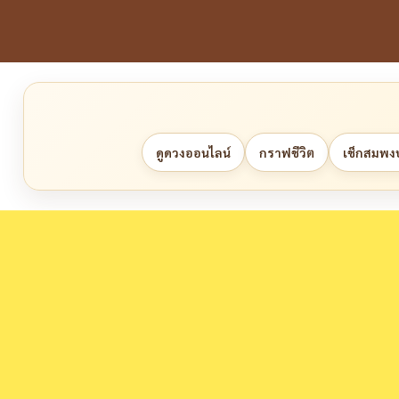
ดูดวงออนไลน์
กราฟชีวิต
เช็กสมพงษ์