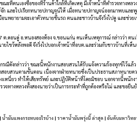
 ขณะที่ตนเองซื้อของที่ร้านค้าใกล้ที่เกิดเหตุ มีเจ้าหน้าที่ตำรวจทางหล
ว่ารู้จัก และไปเรียกทนายปกาญจน์ให้ เมื่อทนายปกาญจน์ออกมาพบและพ
มือนพยายามจะเอาตัวทนายขึ้นรถ ตนและชาวบ้านจึงวิ่งไปดู และช่ว
มู่ 7 ต.ดอนดู่ อ.หนองสองห้อง จ.ขอนแก่น คนเห็นเหตุการณ์ กล่าวว่า ตนเ
ไขว้หลังพอดี จึงวิ่งไปบอกเจ้าหน้าที่อบต.และร่วมกับชาวบ้านที่เห็น
งกรณีดังกล่าวว่า ขณะนี้พนักงานสอบสวนได้รับแจ้งความร้องทุกข์ไว้แล้ว
่ายมาสอบสวนตามขั้นตอน เนื่องจากฝ่ายทนายซึ่งเป็นประธานสภาทนายคว
เหนี่ยว ทำให้เสียทรัพย์ และปฏิบัติหน้าที่โดยมิชอบ นอกจากนี้พนั
ตำรวจทางหลวงทั้งสองนายว่าเป็นการกระทำที่ถูกต้องหรือไม่ และขอยืนย
|
น้ำมันแพงกระทบอะไรบ้าง
|
ราคาน้ำมันพรุ่งนี้ ล่าสุด
|
อันดับมหาวิทย
e