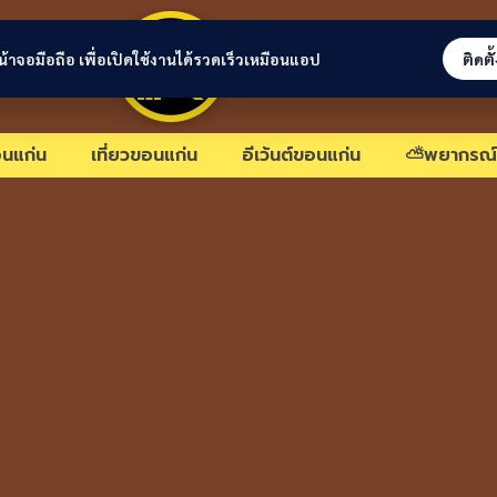
ขอนแก่นลิงก์
่หน้าจอมือถือ เพื่อเปิดใช้งานได้รวดเร็วเหมือนแอป
ติดตั
นแก่น
เที่ยวขอนแก่น
อีเว้นต์ขอนแก่น
⛅พยากรณ์