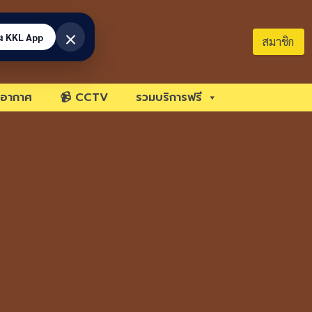
×
้ง KKL App
สมาชิก
อากาศ
📹 CCTV
รวมบริการฟรี