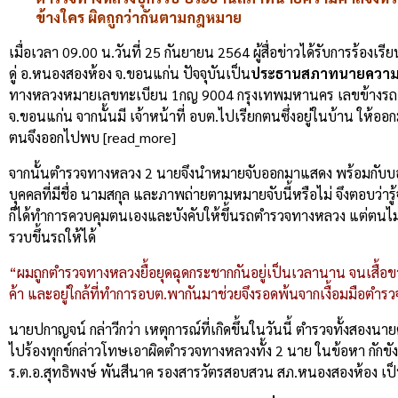
ข้างใคร ผิดถูกว่ากันตามกฎหมาย
เมื่อเวลา 09.00 น.วันที่ 25 กันยายน 2564 ผู้สื่อข่าวได้รับการร้องเร
ดู่ อ.หนองสองห้อง จ.ขอนแก่น ปัจจุบันเป็น
ประธานสภาทนายความศ
ทางหลวงหมายเลขทะเบียน 1กญ 9004 กรุงเทพมหานคร เลขข้างรถ 42
จ.ขอนแก่น จากนั้นมี เจ้าหน้าที่ อบต.ไปเรียกตนซึ่งอยู่ในบ้าน 
ตนจึงออกไปพบ [read_more]
จากนั้นตำรวจทางหลวง 2 นายจึงนำหมายจับออกมาแสดง พร้อมกับบอกว
บุคคลที่มีชื่อ นามสกุล และภาพถ่ายตามหมายจับนี้หรือไม่ จึงตอบว่า
ก็ได้ทำการควบคุมตนเองและบังคับให้ขึ้นรถตำรวจทางหลวง แต่ตนไม่
รวบขึ้นรถให้ได้
“ผมถูกตำรวจทางหลวงยื้อยุดฉุดกระชากกันอยู่เป็นเวลานาน จนเสื้อขาด 
ค้า และอยู่ใกล้ที่ทำการอบต.พากันมาช่วยจึงรอดพ้นจากเงื้อมมือตำ
นายปกาญจน์ กล่าวีกว่า เหตุการณ์ที่เกิดขึ้นในวันนี้ ตำรวจทั้งสองนา
ไปร้องทุกข์กล่าวโทษเอาผิดตำรวจทางหลวงทั้ง 2 นาย ในข้อหา กักขังห
ร.ต.อ.สุทธิพงษ์ พันสีนาค รองสารวัตรสอบสวน สภ.หนองสองห้อง เป