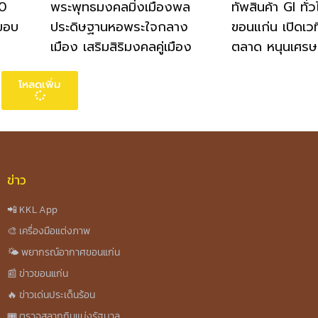
00
พระพุทธมงคลมิ่งเมืองพล
ทัพสินค้า GI ทั่
งขอบ
ประดิษฐานหอพระใจกลาง
ขอนแก่น เปิดเว
เมือง เสริมสิริมงคลคู่เมือง
ตลาด หนุนเศรษ
โหลดเพิ่ม
ข่าว
📲 KKL App
🎨 เครื่องมือแต่งภาพ
🌤️ พยากรณ์อากาศขอนแก่น
📰 ข่าวขอนแก่น
🔥 ข่าวเด่นประเด็นร้อน
🎟️ ตรวจสลากกินแบ่งรัฐบาล