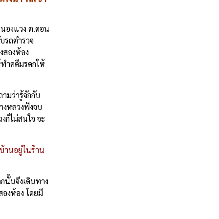
หัวหนองแวง ต.ดอน
 ขับรถตำรวจ
งสองห้อง
้ทำคดีมรดกให้
ว่ารู้จักกับ
จทางหลวงฟังจบ
งก็ไม่สนใจ จะ
บ้านอยู่ในร้าน
กนั้นจึงเดินทาง
สองห้อง โดยมี