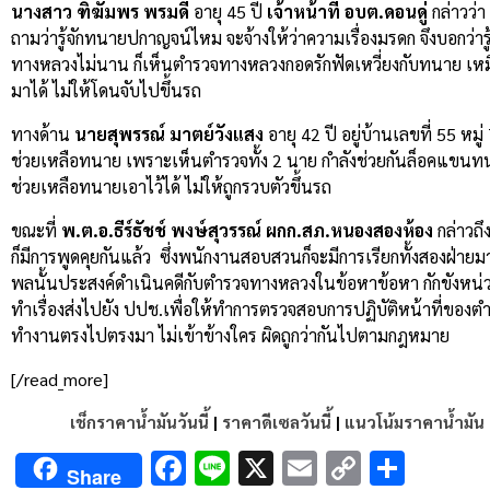
นางสาว ฑิฆัมพร พรมดี
อายุ 45 ปี
เจ้าหน้าที่ อบต.ดอนดู่
กล่าวว่า
ถามว่ารู้จักทนายปกาญจน์ไหม จะจ้างให้ว่าความเรื่องมรดก จึงบอก
ทางหลวงไม่นาน ก็เห็นตำรวจทางหลวงกอดรักฟัดเหวี่ยงกับทนาย เห
มาได้ ไม่ให้โดนจับไปขึ้นรถ
ทางด้าน
นายสุพรรณ์ มาตย์วังแสง
อายุ 42 ปี อยู่บ้านเลขที่ 55 ห
ช่วยเหลือทนาย เพราะเห็นตำรวจทั้ง 2 นาย กำลังช่วยกันล็อคแขนทนาย
ช่วยเหลือทนายเอาไว้ได้ ไม่ให้ถูกรวบตัวขึ้นรถ
ขณะที่
พ.ต.อ.ธีร์ธัชช์ พงษ์สุวรรณ์ ผกก.สภ.หนองสองห้อง
กล่าวถึ
ก็มีการพูดคุยกันแล้ว ซึ่งพนักงานสอบสวนก็จะมีการเรียกทั้งสองฝ
พลนั้นประสงค์ดำเนินคดีกับตำรวจทางหลวงในข้อหาข้อหา กักขังหน่วง
ทำเรื่องส่งไปยัง ปปช.เพื่อให้ทำการตรวจสอบการปฏิบัติหน้าที่ของ
ทำงานตรงไปตรงมา ไม่เข้าข้างใคร ผิดถูกว่ากันไปตามกฎหมาย
[/read_more]
เช็กราคาน้ำมันวันนี้
|
ราคาดีเซลวันนี้
|
แนวโน้มราคาน้ำมัน
Facebook
Line
X
Email
Copy
Shar
Share