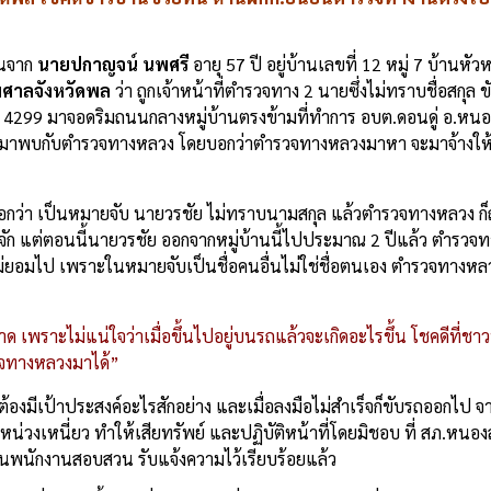
ียนจาก
นายปกาญจน์ นพศรี
อายุ 57 ปี อยู่บ้านเลขที่ 12 หมู่ 7 บ้าน
าลจังหวัดพล
ว่า ถูกเจ้าหน้าที่ตำรวจทาง 2 นายซึ่งไม่ทราบชื่อสกุล
99 มาจอดริมถนนกลางหมู่บ้านตรงข้ามที่ทำการ อบต.ดอนดู่ อ.หนอ
ให้ออกมาพบกับตำรวจทางหลวง โดยบอกว่าตำรวจทางหลวงมาหา จะมาจ้างให
่า เป็นหมายจับ นายวรชัย ไม่ทราบนามสกุล แล้วตำรวจทางหลวง ก็ถาม
รู้จัก แต่ตอนนี้นายวรชัย ออกจากหมู่บ้านนี้ไปประมาณ 2 ปีแล้ว ตำรว
ยอมไป เพราะในหมายจับเป็นชื่อคนอื่นไม่ใช่ชื่อตนเอง ตำรวจทางหลว
เพราะไม่แน่ใจว่าเมื่อขึ้นไปอยู่บนรถแล้วจะเกิดอะไรขึ้น โชคดีที่ชาว
รวจทางหลวงมาได้”
ยต้องมีเป้าประสงค์อะไรสักอย่าง และเมื่อลงมือไม่สำเร็จก็ขับรถออกไป จา
น่วงเหนี่ยว ทำให้เสียทรัพย์ และปฏิบัติหน้าที่โดยมิชอบ ที่ สภ.หนอง
็นพนักงานสอบสวน รับแจ้งความไว้เรียบร้อยแล้ว