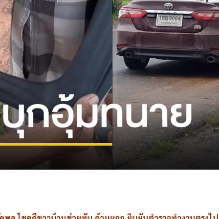
e
ล โชคดีชาวบ้านช่วยทัน ด้านผกก.ยืนยันตำรวจทำงานตรงไปต