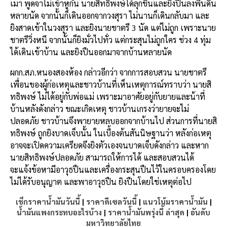
เมา พูดจาไม่เข้าหูกัน นายสิทธิพงษ์ได้ลุกขึ้นและยิงปืนลงพื้นดิน
หลายนัด จากนั้นก็เดินออกจากวงสุรา ไม่นานก็เดินกลับมา และ
ยิงสาดเข้าในวงสุรา และยิงนายชาตรี 3 นัด แต่ไม่ถูก เพราะนาย
ชาตรีวิ่งหนี จากนั้นก็ยิงมั่วไปทั่ว แต่กระสุนไม่ถูกใคร ช่วง 4 ทุ่ม
ได้เดินเข้าบ้าน และยิงปืนออกมาจากบ้านหลายนัด
ผกก.สภ.หนองสองห้อง กล่าวอีกว่า จากการสอบสวน นายชาตรี
เพื่อนของผู้ก่อเหตุและชาวบ้านที่เห็นเหตุการณ์ทราบว่า นายสิ
ทธิพงษ์ ไม่ได้อยู่กับพ่อแม่ เพราะมาอาศัยอยู่กับยายและน้าที่
บ้านหลังดังกล่าว ขณะเกิดเหตุ ชาวบ้านเกรงว่ายายจะไม่
ปลอดภัย ชาวบ้านจึงพายายหลบออกจากบ้านไป ส่วนการที่นายสิ
ทธิพงษ์ ถูกยิงบาดเจ็บนั้น ในเบื้องต้นสันนิษฐานว่า หลังก่อเหตุ
อาจจะเปิดความเครียดจึงยิงตัวเองจนบาดเจ็บดังกล่าว และหาก
นายสิทธิพงษ์ปลอดภัย สามารถให้การได้ และสอบสวนได้
จะแจ้งข้อหามีอาวุธปืนและเครื่องกระสุนปืนไว้ในครอบครองโดย
ไม่ได้รับอนุญาต และพาอาวุธปืน ยิงปืนโดยใช่เหตุต่อไป
เช็กราคาน้ำมันวันนี้
|
ราคาดีเซลวันนี้
|
แนวโน้มราคาน้ำมัน
|
น้ำมันแพงกระทบอะไรบ้าง
|
ราคาน้ำมันพรุ่งนี้ ล่าสุด
|
อันดับ
มหาวิทยาลัยไทย