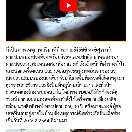
นี่เป็นภาพเหตุการณ์วินาทีที่ พ.ต.อ.ธีร์ธัชช์ พงษ์สุวรรณ์
ผกก.สภ.หนองสองห้อง พร้อมด้วยพ.ต.ท.สมคิด นาหนอง รอง
ผกก.สอบสวน สภ.หนองสองห้อง และกำลังเจ้าหน้าที่ตำรวจทั้งใน
และนอกเครื่องแบบ และ ร.ต.อ.สุรเชษฐ์ มาตย์นอก รอง สว.
(สอบสวน)สภ.หนองสองห้อง ร่วมกันลงพื้นที่ตรวจที่เกิดเหตุ เมา
สุราทะเลาะวิวาทและยิงปืนที่หมู่บ้านเล้า ม.7 ต.ตะกั่วป่า
อ.หนองสองห้อง จว.ขอนแก่น โดยทาง พ.ต.อ.ธีร์ธัชช์ พงษ์สุ
วรรณ์ ผกก.สภ.หนองสองห้อง กำลังใช้เครื่องขยายเสียงเกลี่ย
กล่อม นายสิทธิพงษ์ ทองปลาย อายุ 30 ปี หรือนายแบงค์ ผู้ก่อ
เหตุที่หลบอยู่ภายในบ้าน ซึ่งเหตุการณ์ดังกล่าวเกิดขึ้นเมื่อช่วง
เย็นวันที่ 20 พ.ค.2564 ที่ผ่านมา