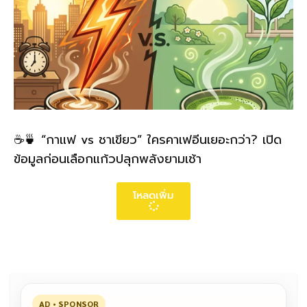
☕🍵 “กาแฟ vs ชาเขียว” ใครคาเฟอีนเยอะกว่า? เปิด
ข้อมูลก่อนเลือกแก้วปลุกพลังยามเช้า
โหลดเพิ่ม
AD • SPONSOR