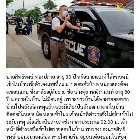
นายสิทธิพงษ์ ทองปลาย อายุ 30 ปี หรือนายแบงค์ ได้หลบหนี
เข้าในบ้านพักตัวเองเลขที่74 ม.7 ต.ตะกั่วป่า อ.หนองสองห้อง
จ.ขอนแก่น ซึ่งอาศัยอยู่กับยาย ชื่อ นางตุ่ย พลจิรานนท์ อายุ 80
ปี แต่ภายในบ้าน ไม่มีคนอยู่ เพราะชาวบ้านได้พายายออกจาก
บ้านไปหลังเกิดเหตุแล้ว และมีเสียงปืนดังออกมาจากในบ้าน
ติดต่อกันหลายนัด หลายชั่วโมง เจ้าหน้าที่ตำรวจจึงไม่กล้าเข้าไป
ระงับเหตุ เมื่อเสียงปืนสงบลงช่วงเวลาประมาณ 02.00 น. เจ้า
หน้าที่ตำรวจจึงเข้าไปตรวจสอบในบ้าน พบร่างของนายสิทธิ
พงษ์ นอนจมกองเลือด หายใจรวยริน อยู่บนเตียงนอนในห้อง