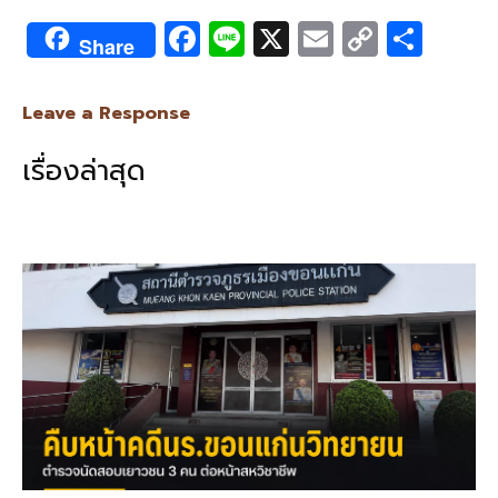
F
Li
X
E
C
S
Share
ac
n
m
o
h
e
e
ai
py
ar
Leave a Response
b
l
Li
e
เรื่องล่าสุด
o
n
o
k
k