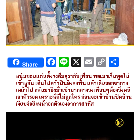
F
Li
X
E
C
S
Share
ac
n
m
o
h
หนุ่มขอนแก่นตั้งวงดื่มสุรากับเพื่อน พอเมาเริ่มพูดไม่
e
e
ai
py
ar
เข้าหูกัน เดินไปคว้าปืนยิงลงพื้น แล้วเดินออกจากวง
b
l
Li
e
เหล้าไป กลับมายิงมั่วเข้ามากลางวงเพื่อนๆต้องวิ่งหนี
เอาตัวรอด เคราะห์ดีไม่ถูกใคร ก่อนจะเข้าบ้านปิดบ้าน
o
n
เงียบจ่อยิงหน้าอกตัวเองอาการสาหัส
o
k
k