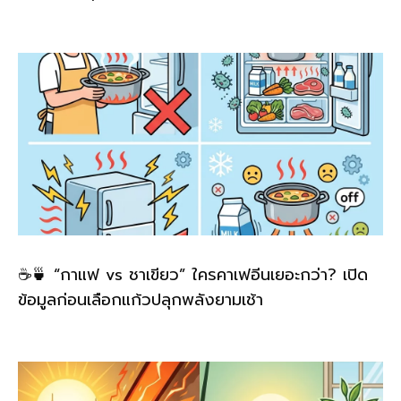
☕🍵 “กาแฟ vs ชาเขียว” ใครคาเฟอีนเยอะกว่า? เปิด
ข้อมูลก่อนเลือกแก้วปลุกพลังยามเช้า