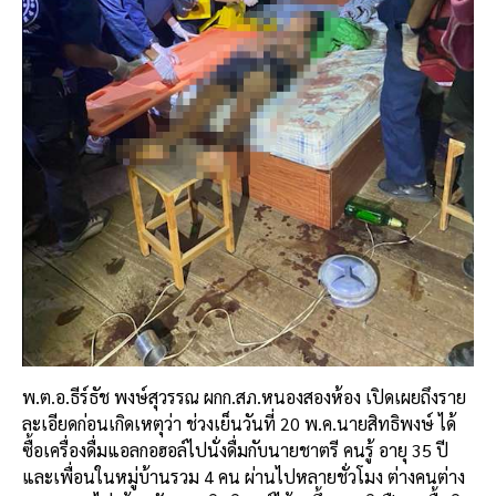
พ.ต.อ.ธีร์ธัช พงษ์สุวรรณ ผกก.สภ.หนองสองห้อง เปิดเผยถึงราย
ละเอียดก่อนเกิดเหตุว่า ช่วงเย็นวันที่ 20 พ.ค.นายสิทธิพงษ์ ได้
ซื้อเครื่องดื่มแอลกอฮอล์ไปนั่งดื่มกับนายชาตรี คนรู้ อายุ 35 ปี
และเพื่อนในหมู่บ้านรวม 4 คน ผ่านไปหลายชั่วโมง ต่างคนต่าง