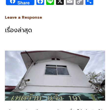
F
Li
X
E
C
S
Share
ac
n
m
o
h
e
e
ai
py
ar
Leave a Response
b
l
Li
e
เรื่องล่าสุด
o
n
o
k
k