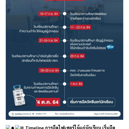
Timeline การฉีดไฟเซอร์ให้แก่นักเรียน เริ่มฉีด