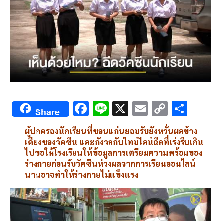
F
Li
X
E
C
S
Share
ac
n
m
o
h
ผู้ปกครองนักเรียนที่ขอนแก่นยอมรับยังหวั่นผลข้าง
e
e
ai
py
ar
เคียงของวัคซีน และกังวลกับไทม์ไลน์ฉีดที่เร่งรีบเกิน
b
l
Li
e
ไปขอให้โรงเรียนให้ข้อมูลการเตรียมความพร้อมของ
ร่างกายก่อนรับวัคซีนห่วงผลจากการเรียนออนไลน์
o
n
นานอาจทำให้ร่างกายไม่แข็งแรง
o
k
k