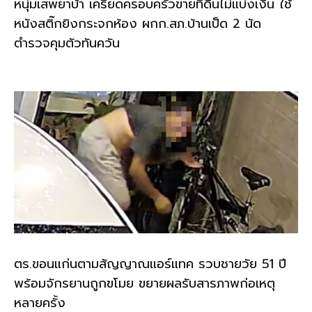
หนุ่มเสพยาบ้า เครียดครอบครัวขายที่ดินไม่แบ่งเงิน ใช้
หนังสติ๊กยิงกระจกห้อง ผกก.สภ.บ้านเป็ด 2 นัด
ตำรวจคุมตัวทันควัน
ตร.ขอนแก่นตามสัญญาณแอร์แทค รวบชายวัย 51 ปี
พร้อมจักรยานถูกขโมย ขยายผลรับสารภาพก่อเหตุ
หลายครั้ง