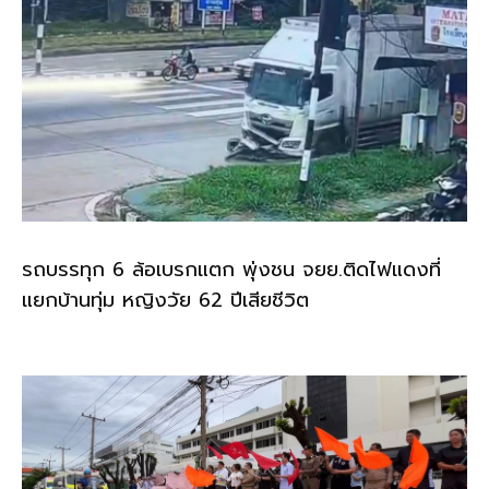
รถบรรทุก 6 ล้อเบรกแตก พุ่งชน จยย.ติดไฟแดงที่
แยกบ้านทุ่ม หญิงวัย 62 ปีเสียชีวิต