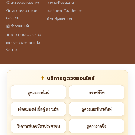
🎨 เครื่องมือแต่งภาพ
หางาน@ขอนแก่น
🌤️ พยากรณ์อากาศ
ลงประกาศรับสมัครงาน
ขอนแก่น
อีเวนต์@ขอนแก่น
📰 ข่าวขอนแก่น
🔥 ข่าวเด่นประเด็นร้อน
🎟️ ตรวจสลากกินแบ่ง
รัฐบาล
บริการดูดวงออนไลน์
ดูดวงออนไลน์
กราฟชีวิต
เช็กสมพงษ์ เนื้อคู่ ความรัก
ดูดวงเบอร์โทรศัพท์
วิเคราะห์เลขบัตรประชาชน
ดูดวงจากชื่อ