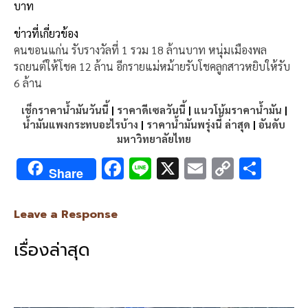
บาท
ข่าวที่เกี่ยวข้อง
คนขอนแก่น รับรางวัลที่ 1 รวม 18 ล้านบาท หนุ่มเมืองพล
รถยนต์ให้โชค 12 ล้าน อีกรายแม่หม้ายรับโชคลูกสาวหยิบให้รับ
6 ล้าน
เช็กราคาน้ำมันวันนี้
|
ราคาดีเซลวันนี้
|
แนวโน้มราคาน้ำมัน
|
น้ำมันแพงกระทบอะไรบ้าง
|
ราคาน้ำมันพรุ่งนี้ ล่าสุด
|
อันดับ
มหาวิทยาลัยไทย
F
Li
X
E
C
S
Share
ac
n
m
o
h
e
e
ai
py
ar
Leave a Response
b
l
Li
e
เรื่องล่าสุด
o
n
o
k
k