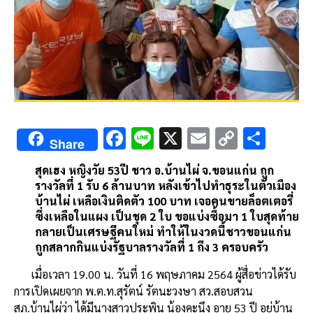
F
Li
X
E
C
S
Share
ac
n
m
o
h
สุดเฮง หญิงวัย 53ปี ชาว อ.บ้านไผ่ จ.ขอนแก่น ถูก
e
e
ai
py
ar
รางวัลที่ 1 รับ 6 ล้านบาท หลังเข้าไปทำธุระในตัวเมือง
b
l
Li
e
บ้านไผ่ เหลือเงินติดตัว 100 บาท เจอคนขายล็อตเตอรี่
ซึ่งเหลือในแผง เป็นชุด 2 ใบ ขอแบ่งซื้อมา 1 ใบสุดท้าย
o
n
กลายเป็นเศรษฐีคนใหม่ ทำให้ในงวดนี้ชาวขอนแก่น
o
k
ถูกสลากกินแบ่งรัฐบาลรางวัลที่ 1 ถึง 3 ครอบครัว
k
เมื่อเวลา 19.00 น. วันที่ 16 พฤษภาคม 2564 ผู้สื่อข่าวได้รับ
การเปิดเผยจาก พ.ต.ท.สุรัตน์ รัตนะวงษา สว.สอบสวน
สภ.บ้านไผ่ว่า ได้มีนางสาวประพิน น้องคะนึง อายุ 53 ปี อยู่บ้าน