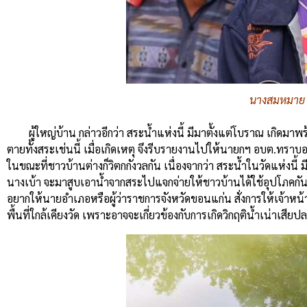
นางสมหมาย สุ
ผู้ใหญ่บ้าน กล่าวอีกว่า สระน้ำแห่งนี้ มีมาตั้งแต่โบราณ เกิดมา
ตายทั้งสระเช่นนี้ เมื่อเกิดเหตุ จึงรีบรายงานไปให้นายกฯ อบต.ทราบ
ในขณะที่ชาวบ้านต่างก็วิตกกังวลกัน เนื่องจากว่า สระน้ำในวัดแห่ง
นางเบ้า จะมาสูบเอาน้ำจากสระไปแจกจ่ายให้ชาวบ้านได้ใช้อุปโภคกัน แต่
อยากให้นายอำเภอหรือผู้ว่าราชการจังหวัดขอนแก่น สั่งการให้เจ้าหน้
พื้นที่ใกล้เคียงวัด เพราะอาจจะเกี่ยวข้องกับการเกิดวิกฤติน้ำเน่าเสียปล