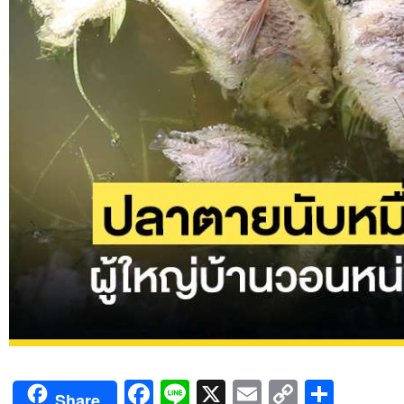
Facebook
Line
X
Email
Copy
Shar
Share