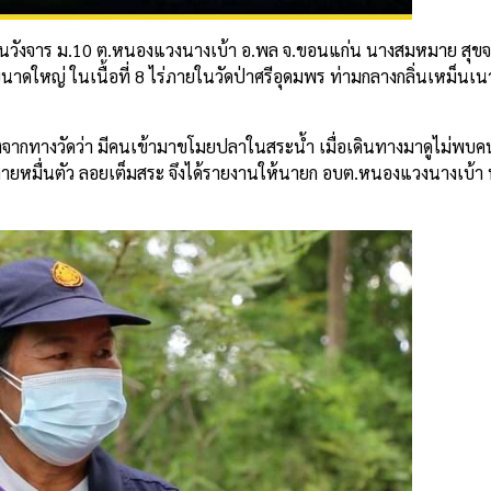
ร บ้านวังจาร ม.10 ต.หนองแวงนางเบ้า อ.พล จ.ขอนแก่น นางสมหมาย สุขจง
ำขนาดใหญ่ ในเนื้อที่ 8 ไร่ภายในวัดป่าศรีอุดมพร ท่ามกลางกลิ่นเหม็น
้งจากทางวัดว่า มีคนเข้ามาขโมยปลาในสระน้ำ เมื่อเดินทางมาดูไม่พบค
ยหมื่นตัว ลอยเต็มสระ จึงได้รายงานให้นายก อบต.หนองแวงนางเบ้า ทร