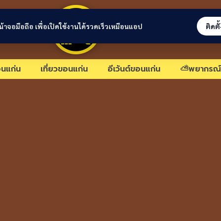
ขอนแก่นลิงก์
่หน้าจอมือถือ เพื่อเปิดใช้งานได้รวดเร็วเหมือนแอป
ติดตั
นแก่น
เที่ยวขอนแก่น
อีเว้นต์ขอนแก่น
⛅พยากรณ์