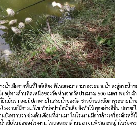
งน้ำเสียจากพื้นที่ใกล้เคียง ที่ไหลลงมาตามร่องระบายน้ำ ลงสู่สระน้ำขอ
่ง อยู่ทางด้านทิศเหนือของวัด ห่างจากวัดประมาณ 500 เมตร พบว่า ผัก
างก็ยืนยันว่า เคยมีปลาตายในสระน้ำของวัด ชาวบ้านสงสัยการระบายน้ำข
รงงานก็มีการแก้ไข ทำบ่อบำบัดน้ำเสีย จึงทำให้ทุกอย่างดีขึ้น ปลายก็ไ
้านยังทราบว่า ช่วงต้นเดือนที่ผ่านมา ในโรงงานมีการล้างเครื่องจักรครั
มีและน้ำเสียในบ่อของโรงงาน ไหลออกมาด้านนอก จนพืชและหญ้าในร่องระ