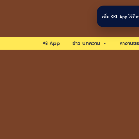
Skip to content
เพิ่ม KKL App ไว้ที
📲 App
ข่าว บทความ
หางานขอ