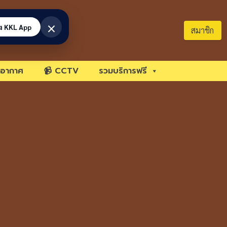
×
้ง KKL App
สมาชิก
อากาศ
📹 CCTV
รวมบริการฟรี