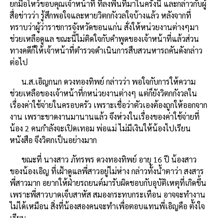
ยกมือไหว้ขอบคุณเจ้าหน้าที่ ที่ลงพื้นที่มาในครั้งนี้ และกล่าวกับผู้
สื่อข่าวว่า รู้สึกพอใจและหายวิตกกังวลใจบ้างแล้ว หลังจากที่
ทราบว่าผู้ว่าราชการจังหวัดขอนแก่น สั่งให้หน่วยงานต่างๆมา
ช่วยเหลือดูแล ขณะนี้ไม่ติดใจกับคำพูดของเจ้าหน้าที่แล้วส่วน
ทางคดีก็ให้เจ้าหน้าที่ตำรวจดำเนินการสืบสวนหารถคันดังกล่าว
ต่อไป
น.ส.เอิญกนก ดวงทองทิพย์ กล่าวว่า พอใจกับการให้ความ
ช่วยเหลือของเจ้าหน้าที่กหน่วยงานต่างๆ แต่ก็ยังวิตกกังวลใน
เรื่องค่าใช้จ่ายในครอบครัว เพราะเชื่อว่าตัวเองต้องถูกให้ออกจาก
งาน เพราะขาดงานมานานแล้ว จึงห่วงในเรื่องของค่าใช้จ่ายที่
น้อง 2 คนกำลังจะเปิดเทอม พ่อแม่ ไม่มีเงินให้น้องไปเรียน
หนังสือ จึงวิตกเป็นอย่างมาก
ขณะที่ นางสาว ภัทรพร ดวงทองทิพย์ อายุ 16 ปี น้องสาว
ของน้องเอิญ ที่เฝ้าดูแลพี่สาวอยู่ไม่ห่าง กล่าวทั้งน้ำตาว่า สงสาร
พี่สาวมาก อยากให้ฝ่ายรถยนต์มารับผิดชอบกับอุบัติเหตุที่เกิดขึ้น
เพราะพี่สาวบาดเจ็บสาหัส สมองกระทบกระเทือน อาจจะทำงาน
ไม่ได้เหมือน สิ่งที่น้องสองคนจะทำเพื่อตอบแทนพี่เอิญคือ ตั้งใจ
เรียน