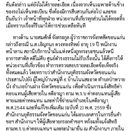
คันดังกล่าว แต่ยังไม่ได้รายละเอียด เนื่องจากเห็นเฉพาะด้านข้าง
ของรถไม่เห็นทะเบียน ซึ่งต้องมีการสืบสวนกันต่อไป และขอ
ยืนยันว่า เจ้าหน้าที่ทุกฝ่าย หน่วยงานที่เกี่ยวทุกส่วนไม่ได้ทอดทิ้ง
เมื่อทราบเรื่องก็รีบมาให้การช่วยเหลือทันที
ทางด้าน นายสมศักดิ์ จังตระกูล ผู้ว่าราชการจังกหสัดขอนแก่น
กล่าวถึงกรณี น.ส.เอิญกนก ดวงทองทิพย์ อายุ 19 ปี พนักงาน
หน้าลาน สถานีบริการน้ำมันแห่งหนึ่งถูกกระบะชนแล้วหนี
อาการสาหัส คดีไม่คืบ ศูนย์ดำรงธรรมไม่รับเรื่องนั้น ได้สั่งการให้
หน่วยงานที่เกี่ยวข้อง ทำการตรวจสอบรายละเอียดข้อเท็จจริง
ทั้งหมดแล้ว โดยทราบว่าสำนักงานยุติธรรมจังหวัดขอนแก่น
ประสานไปยัง ผู้ใหญ่บ้านหมู่ที่ 6 บ้านโนนสะอาด ตำบลป่าหวาย
นั่ง อำเภอบ้านฝาง จังหวัดขอนแก่น เพื่อดำเนินการแจ้งสิทธิค่า
ตอบแทนผู้เสียหายใน คดีอาญา ตาม พ.ร.บ ค่าตอบแทนผู้เสีย
หายและค่าทดแทน และค่าใช้จ่ายแก่จำเลยในคดีอาญา
พ.ศ.2544 และที่แก้ไขเพิ่มเติม (ฉบับที่ 2) พ.ศ. 2559 ซึ่ง
สำนักงานยุติธรรมจังหวัดขอนแก่น ได้มอบเอกสารในการยื่นคำ
ขอฯ สำนักงานฯ ให้ผู้เสียหายกรอกคำขอฯ พร้อมทั้งแจ้งสิทธิ
ตามพ.ร.บ.ค่าตอบแทนฯ และจะนำมายื่น ณ สำนักงานฯ ภายใน