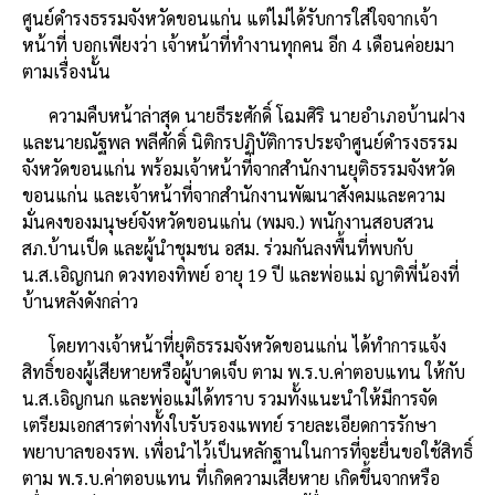
ศูนย์ดำรงธรรมจังหวัดขอนแก่น แต่ไม่ได้รับการใส่ใจจากเจ้า
หน้าที่ บอกเพียงว่า เจ้าหน้าที่ทำงานทุกคน อีก 4 เดือนค่อยมา
ตามเรื่องนั้น
ความคืบหน้าล่าสุด นายธีระศักดิ์ โฉมศิริ นายอำเภอบ้านฝาง
และนายณัฐพล พลีศักดิ์ นิติกรปฏิบัติการประจำศูนย์ดำรงธรรม
จังหวัดขอนแก่น พร้อมเจ้าหน้าที่จากสำนักงานยุติธรรมจังหวัด
ขอนแก่น และเจ้าหน้าที่จากสำนักงานพัฒนาสังคมและความ
มั่นคงของมนุษย์จังหวัดขอนแก่น (พมจ.) พนักงานสอบสวน
สภ.บ้านเป็ด และผู้นำชุมชน อสม. ร่วมกันลงพื้นที่พบกับ
น.ส.เอิญกนก ดวงทองทิพย์ อายุ 19 ปี และพ่อแม่ ญาติพี่น้องที่
บ้านหลังดังกล่าว
โดยทางเจ้าหน้าที่ยุติธรรมจังหวัดขอนแก่น ได้ทำการแจ้ง
สิทธิ์ของผู้เสียหายหรือผู้บาดเจ็บ ตาม พ.ร.บ.ค่าตอบแทน ให้กับ
น.ส.เอิญกนก และพ่อแม่ได้ทราบ รวมทั้งแนะนำให้มีการจัด
เตรียมเอกสารต่างทั้งใบรับรองแพทย์ รายละเอียดการรักษา
พยาบาลของรพ. เพื่อนำไว้เป็นหลักฐานในการที่จะยื่นขอใช้สิทธิ์
ตาม พ.ร.บ.ค่าตอบแทน ที่เกิดความเสียหาย เกิดขึ้นจากหรือ