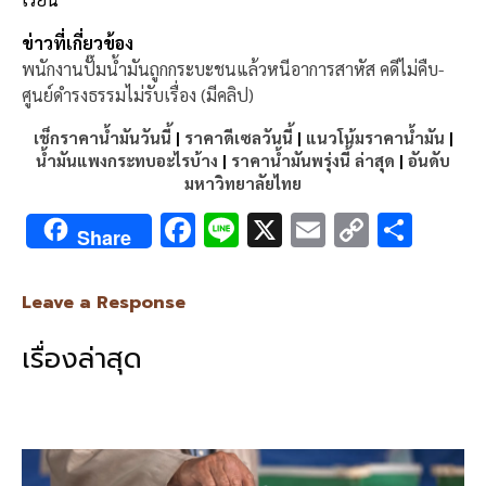
ข่าวที่เกี่ยวข้อง
พนักงานปั๊มน้ำมันถูกกระบะชนแล้วหนีอาการสาหัส คดีไม่คืบ-
ศูนย์ดำรงธรรมไม่รับเรื่อง (มีคลิป)
เช็กราคาน้ำมันวันนี้
|
ราคาดีเซลวันนี้
|
แนวโน้มราคาน้ำมัน
|
น้ำมันแพงกระทบอะไรบ้าง
|
ราคาน้ำมันพรุ่งนี้ ล่าสุด
|
อันดับ
มหาวิทยาลัยไทย
F
Li
X
E
C
S
Share
ac
n
m
o
h
e
e
ai
py
ar
Leave a Response
b
l
Li
e
เรื่องล่าสุด
o
n
o
k
k