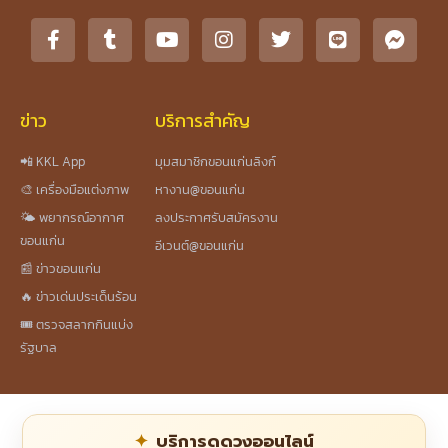
ข่าว
บริการสำคัญ
📲 KKL App
มุมสมาชิกขอนแก่นลิงก์
🎨 เครื่องมือแต่งภาพ
หางาน@ขอนแก่น
🌤️ พยากรณ์อากาศ
ลงประกาศรับสมัครงาน
ขอนแก่น
อีเวนต์@ขอนแก่น
📰 ข่าวขอนแก่น
🔥 ข่าวเด่นประเด็นร้อน
🎟️ ตรวจสลากกินแบ่ง
รัฐบาล
บริการดูดวงออนไลน์