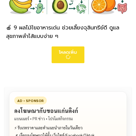
🍎 9 ผลไม้ใยอาหารเด่น ช่วยเลี้ยงจุลินทรีย์ดี ดูแล
สุขภาพลำไส้แบบง่าย ๆ
โหลดเพิ่ม
AD • SPONSOR
ลงโฆษณากับขอนแก่นลิงก์
แบนเนอร์ • PR ข่าว • โปรโมตกิจกรรม
⚡ รับเรทราคาและคำแนะนำภายในวันเดียว
📌 เลือกลงโฆษณาได้ทั้ง เว็บไซต์/Facebook/Tiktok