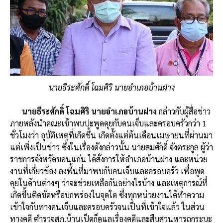
นายธีระศักดิ์ โฉมศิริ นายอำเภอบ้านฝาง
นายธีระศักดิ์ โฉมศิริ นายอำเภอบ้านฝาง
กล่าวกับผู้สื่อข่าว
ภายหลังนำคณะเข้าพบปะพูดคุยกับคนเจ็บและครอบครัวกว่า 1
ชั่วโมงว่า อุบัติเหตุที่เกิดขึ้น เกิดตั้งแต่ต้นเดือนเมษายนที่ผ่านมา
แต่เพิ่งเป็นข่าว ซึ่งในเรื่องดังกล่าวนั้น นายสมศักดิ์ จังตระกูล ผู้ว่า
ราชการจังหวัดขอนแก่น ได้สั่งการให้อำเภอบ้านฝาง และหน่วย
งานที่เกี่ยวข้อง ลงพื้นที่มาพบกับคนเจ็บและครอบครัว เพื่อพูด
คุยในด้านต่างๆ ว่าจะช่วยเหลือกันอย่างไรบ้าง และเหตุการณ์ที่
เกิดขึ้นติดขัดหรือบกพร่องในจุดใด ซึ่งทุกหน่วยงานได้ทำความ
เข้าใจกับทางคนเจ็บและครอบครัวจนเป็นที่เข้าใจแล้ว ในส่วน
ทางคดี ตำรวจสภ.บ้านเป็ดก็ดูแลเรื่องคดีและสืบสวนหารถกระบะ