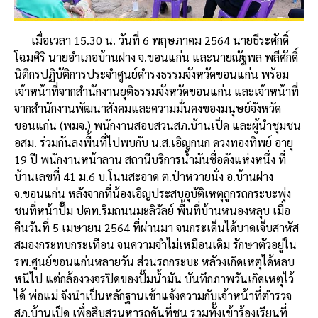
เมื่อเวลา 15.30 น. วันที่ 6 พฤษภาคม 2564 นายธีระศักดิ์
โฉมศิริ นายอำเภอบ้านฝาง จ.ขอนแก่น และนายณัฐพล พลีศักดิ์
นิติกรปฏิบัติการประจำศูนย์ดำรงธรรมจังหวัดขอนแก่น พร้อม
เจ้าหน้าที่จากสำนักงานยุติธรรมจังหวัดขอนแก่น และเจ้าหน้าที่
จากสำนักงานพัฒนาสังคมและความมั่นคงของมนุษย์จังหวัด
ขอนแก่น (พมจ.) พนักงานสอบสวนสภ.บ้านเป็ด และผู้นำชุมชน
อสม. ร่วมกันลงพื้นที่ไปพบกับ น.ส.เอิญกนก ดวงทองทิพย์ อายุ
19 ปี พนักงานหน้าลาน สถานีบริการน้ำมันชื่อดังแห่งหนึ่ง ที่
บ้านเลขที่ 41 ม.6 บ.โนนสะอาด ต.ป่าหวายนั่ง อ.บ้านฝาง
จ.ขอนแก่น หลังจากที่น้องเอิญประสบอุบัติเหตุถูกรถกระบะพุ่ง
ชนที่หน้าปั๊ม ปตท.ริมถนนมะลิวัลย์ พื้นที่บ้านหนองหลุบ เมื่อ
คืนวันที่ 5 เมษายน 2564 ที่ผ่านมา จนกระเด็นได้บาดเจ็บสาหัส
สมองกระทบกระเทือน จนความจำไม่เหมือนเดิม รักษาตัวอยู่ใน
รพ.ศูนย์ขอนแก่นหลายวัน ส่วนรถกระบะ หลัวงเกิดเหตุได้หลบ
หนีไป แต่กล้องวงจรปิดของปั๊มน้ำมัน บันทึกภาพวันเกิดเหตุไว้
ได้ พ่อแม่ จึงนำเป็นหลักฐานเข้าแจ้งความกับเจ้าหน้าที่ตำรวจ
สภ.บ้านเป็ด เพื่อสืบสวนหารถคันที่ชน รวมทั้งเข้าร้องเรียนที่