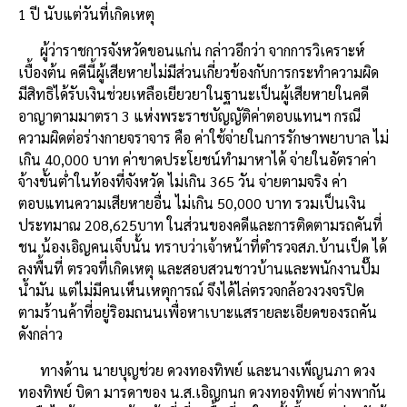
1 ปี นับแต่วันที่เกิดเหตุ
ผู้ว่าราชการจังหวัดขอนแก่น กล่าวอีกว่า จากการวิเคราะห์
เบื้องต้น คดีนี้ผู้เสียหายไม่มีส่วนเกี่ยวข้องกับการกระทำความผิด
มีสิทธิได้รับเงินช่วยเหลือเยียวยาในฐานะเป็นผู้เสียหายในคดี
อาญาตามมาตรา 3 แห่งพระราชบัญญัติค่าตอบแทนฯ กรณี
ความผิดต่อร่างกายจราจาร คือ ค่าใช้จ่ายในการรักษาพยาบาล ไม่
เกิน 40,000 บาท ค่าขาดประโยชน์ทำมาหาได้ จ่ายในอัตราค่า
จ้างขั้นต่ำในท้องที่จังหวัด ไม่เกิน 365 วัน จ่ายตามจริง ค่า
ตอบแทนความเสียหายอื่น ไม่เกิน 50,000 บาท รวมเป็นเงิน
ประทมาณ 208,625บาท ในส่วนของคดีและการติดตามรถคันที่
ชน น้องเอิญคนเจ็บนั้น ทราบว่าเจ้าหน้าที่ตำรวจสภ.บ้านเป็ด ได้
ลงพื้นที่ ตรวจที่เกิดเหตุ และสอบสวนชาวบ้านและพนักงานปั๊ม
น้ำมัน แต่ไม่มีคนเห็นเหตุการณ์ จึงได้ไล่ตรวจกล้อวงวงจรปิด
ตามร้านค้าที่อยู่ริอมถนนเพื่อหาเบาะแสรายละเอียดของรถคัน
ดังกล่าว
ทางด้าน นายบุญช่วย ดวงทองทิพย์ และนางเพ็ญนภา ดวง
ทองทิพย์ บิดา มารดาของ น.ส.เอิญกนก ดวงทองทิพย์ ต่างพากัน