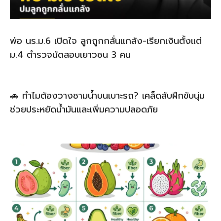
พ่อ นร.ม.6 เปิดใจ ลูกถูกกลั่นแกล้ง-เรียกเงินตั้งแต่
ม.4 ตำรวจนัดสอบเยาวชน 3 คน
🚗 ทำไมต้องวางชามน้ำบนเบาะรถ? เคล็ดลับฝึกขับนุ่ม
ช่วยประหยัดน้ำมันและเพิ่มความปลอดภัย