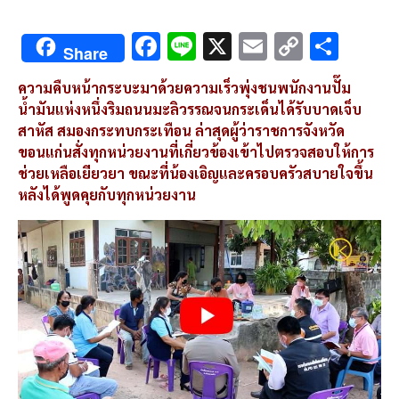
F
Li
X
E
C
S
Share
ac
n
m
o
h
ความคืบหน้ากระบะมาด้วยความเร็วพุ่งชนพนักงานปั๊ม
e
e
ai
py
ar
น้ำมันแห่งหนึ่งริมถนนมะลิวรรณจนกระเด็นได้รับบาดเจ็บ
b
l
Li
e
สาหัส สมองกระทบกระเทือน ล่าสุดผู้ว่าราชการจังหวัด
o
n
ขอนแก่นสั่งทุกหน่วยงานที่เกี่ยวข้องเข้าไปตรวจสอบให้การ
ช่วยเหลือเยียวยา ขณะที่น้องเอิญและครอบครัวสบายใจขึ้น
o
k
หลังได้พูดคุยกับทุกหน่วยงาน
k