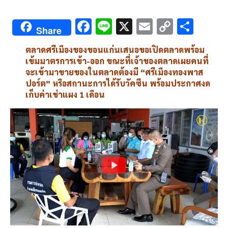
F
Li
X
E
C
S
Share
ac
n
m
o
h
ตลาดศรีเมืองของขอนแก่นเสนอขอเปิดตลาดพร้อม
e
e
ai
py
ar
เข้มมาตรการเข้า-ออก ขณะที่เจ้าของตลาดเผยคนที่
b
l
Li
e
จะเข้ามาขายของในตลาดต้องมี “ศรีเมืองทองพาส
ปอร์ต” หรือสถานะการได้รับวัคซีน พร้อมประกาศงด
o
n
เก็บค่าเช่าแผง 1 เดือน
o
k
k