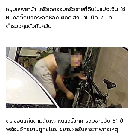
หนุ่มเสพยาบ้า เครียดครอบครัวขายที่ดินไม่แบ่งเงิน ใช้
หนังสติ๊กยิงกระจกห้อง ผกก.สภ.บ้านเป็ด 2 นัด
ตำรวจคุมตัวทันควัน
ตร.ขอนแก่นตามสัญญาณแอร์แทค รวบชายวัย 51 ปี
พร้อมจักรยานถูกขโมย ขยายผลรับสารภาพก่อเหตุ