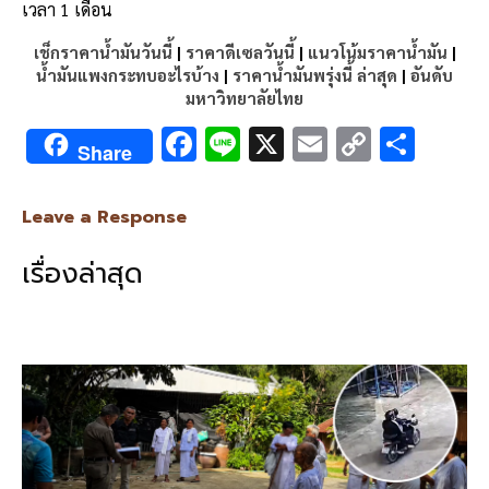
เวลา 1 เดือน
เช็กราคาน้ำมันวันนี้
|
ราคาดีเซลวันนี้
|
แนวโน้มราคาน้ำมัน
|
น้ำมันแพงกระทบอะไรบ้าง
|
ราคาน้ำมันพรุ่งนี้ ล่าสุด
|
อันดับ
มหาวิทยาลัยไทย
F
Li
X
E
C
S
Share
ac
n
m
o
h
e
e
ai
py
ar
Leave a Response
b
l
Li
e
เรื่องล่าสุด
o
n
o
k
k