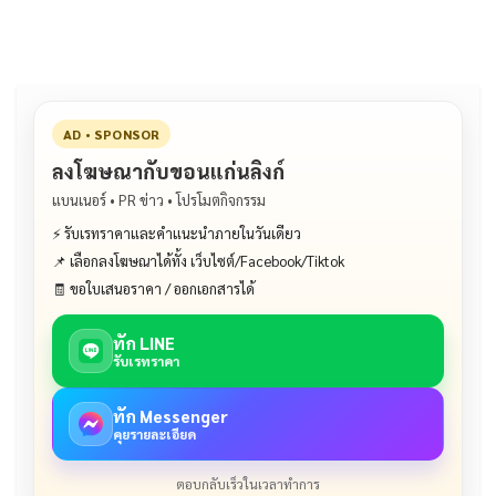
AD • SPONSOR
ลงโฆษณากับขอนแก่นลิงก์
แบนเนอร์ • PR ข่าว • โปรโมตกิจกรรม
⚡ รับเรทราคาและคำแนะนำภายในวันเดียว
📌 เลือกลงโฆษณาได้ทั้ง เว็บไซต์/Facebook/Tiktok
🧾 ขอใบเสนอราคา / ออกเอกสารได้
ทัก LINE
รับเรทราคา
ทัก Messenger
คุยรายละเอียด
ตอบกลับเร็วในเวลาทำการ