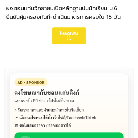
ผอ.ขอนแก่นวิทยายนเปิดหลักฐานปมนักเรียน ม.6
ยืนยันคุ้มครองทันที-ดำเนินมาตรการครบใน 15 วัน
โหลดเพิ่ม
AD • SPONSOR
ลงโฆษณากับขอนแก่นลิงก์
แบนเนอร์ • PR ข่าว • โปรโมตกิจกรรม
⚡ รับเรทราคาและคำแนะนำภายในวันเดียว
📌 เลือกลงโฆษณาได้ทั้ง เว็บไซต์/Facebook/Tiktok
🧾 ขอใบเสนอราคา / ออกเอกสารได้