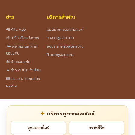
ข่าว
บริการสำคัญ
📲 KKL App
มุมสมาชิกขอนแก่นลิงก์
🎨 เครื่องมือแต่งภาพ
หางาน@ขอนแก่น
🌤️ พยากรณ์อากาศ
ลงประกาศรับสมัครงาน
ขอนแก่น
อีเวนต์@ขอนแก่น
📰 ข่าวขอนแก่น
🔥 ข่าวเด่นประเด็นร้อน
🎟️ ตรวจสลากกินแบ่ง
รัฐบาล
บริการดูดวงออนไลน์
ดูดวงออนไลน์
กราฟชีวิต