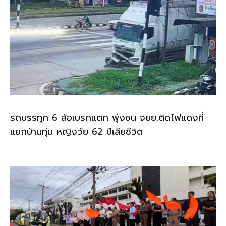
รถบรรทุก 6 ล้อเบรกแตก พุ่งชน จยย.ติดไฟแดงที่
แยกบ้านทุ่ม หญิงวัย 62 ปีเสียชีวิต