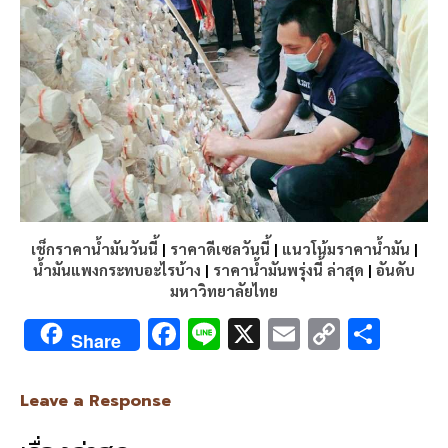
เช็กราคาน้ำมันวันนี้
|
ราคาดีเซลวันนี้
|
แนวโน้มราคาน้ำมัน
|
น้ำมันแพงกระทบอะไรบ้าง
|
ราคาน้ำมันพรุ่งนี้ ล่าสุด
|
อันดับ
มหาวิทยาลัยไทย
F
Li
X
E
C
S
Share
ac
n
m
o
h
e
e
ai
py
ar
Leave a Response
b
l
Li
e