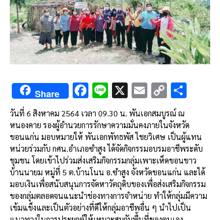
F
Li
X
E
C
S
Share
ac
n
m
o
h
วันที่ 6 สิงหาคม 2564 เวลา 09.30 น. พันเอกสมบูรณ์ ณ
e
e
ai
py
ar
หนองคาย รองผู้อำนวยการรักษาความมั่นคงภายในจังหวัด
b
l
Li
e
ขอนแก่น มอบหมายให้ พันเอกพัทธพัส ไชยวิเศษ เป็นผู้แทน
o
n
หน่วยร่วมกับ กศน.อำเภอซำสูง ได้จัดกิจกรรมอบรมอาชีพระดับ
ชุมชน โดยเข้าไปร่วมส่งเสริมกิจกรรมกลุ่มเพาะเห็ดขอนขาว
o
k
บ้านนายม หมู่ที่ 5 ต.บ้านโนน อ.ซำสูง จังหวัดขอนแก่น และได้
k
มอบเงินเพื่อสนับสนุนการจัดหาวัตถุดิบของเพื่อส่งเสริมกิจกรรม
ของกลุ่มตลอดจนแนะนำช่องทางการจำหน่าย ทำให้กลุ่มมีความ
เข้มแข็งและเป็นตัวอย่างที่ดีให้กลุ่มอาชีพอื่น ๆ นำไปเป็น
แนวทางในการประยุกต์ให้เหมาะสมกับพื้นที่ของตนเอง