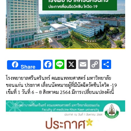
F
Li
X
E
C
S
Share
ac
n
m
o
h
โรงพยายาลศรีนครินทร์ คณะแพทยศาสตร์ มหาวิทยาลัย
e
e
ai
py
ar
ขอนแก่น ประกาศ เลื่อนนัดหมายผู้ที่มีนัดฉีดวัคซีนโควิด -19
b
l
Li
e
เข็มที่ 1 วันที่ 6 – 8 สิงหาคม 2564 มีการเปลี่ยนแปลงดังนี้
o
n
o
k
k