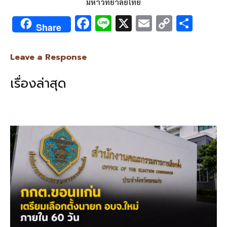
มหาวิทยาลัยไทย
F
Li
X
E
C
S
Share
ac
n
m
o
h
e
e
ai
py
ar
Leave a Response
b
l
Li
e
เรื่องล่าสุด
o
n
o
k
k