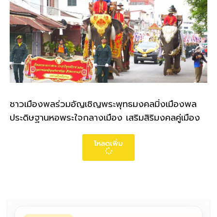
ชาวเมืองพลร่วมอัญเชิญพระพุทธมงคลมิ่งเมืองพล
ประดิษฐานหอพระใจกลางเมือง เสริมสิริมงคลคู่เมือง
โหลดเพิ่ม