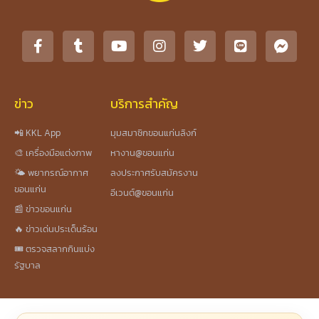
ข่าว
บริการสำคัญ
📲 KKL App
มุมสมาชิกขอนแก่นลิงก์
🎨 เครื่องมือแต่งภาพ
หางาน@ขอนแก่น
🌤️ พยากรณ์อากาศ
ลงประกาศรับสมัครงาน
ขอนแก่น
อีเวนต์@ขอนแก่น
📰 ข่าวขอนแก่น
🔥 ข่าวเด่นประเด็นร้อน
🎟️ ตรวจสลากกินแบ่ง
รัฐบาล