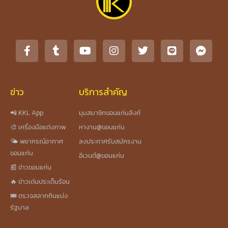
ข่าว
บริการสำคัญ
📲 KKL App
มุมสมาชิกขอนแก่นลิงก์
🎨 เครื่องมือแต่งภาพ
หางาน@ขอนแก่น
🌤️ พยากรณ์อากาศ
ลงประกาศรับสมัครงาน
ขอนแก่น
อีเวนต์@ขอนแก่น
📰 ข่าวขอนแก่น
🔥 ข่าวเด่นประเด็นร้อน
🎟️ ตรวจสลากกินแบ่ง
รัฐบาล