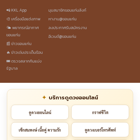
📲 KKL App
มุมสมาชิกขอนแก่นลิงก์
🎨 เครื่องมือแต่งภาพ
หางาน@ขอนแก่น
🌤️ พยากรณ์อากาศ
ลงประกาศรับสมัครงาน
ขอนแก่น
อีเวนต์@ขอนแก่น
📰 ข่าวขอนแก่น
🔥 ข่าวเด่นประเด็นร้อน
🎟️ ตรวจสลากกินแบ่ง
รัฐบาล
บริการดูดวงออนไลน์
ดูดวงออนไลน์
กราฟชีวิต
เช็กสมพงษ์ เนื้อคู่ ความรัก
ดูดวงเบอร์โทรศัพท์