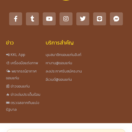
ข่าว
บริการสำคัญ
📲 KKL App
มุมสมาชิกขอนแก่นลิงก์
🎨 เครื่องมือแต่งภาพ
หางาน@ขอนแก่น
🌤️ พยากรณ์อากาศ
ลงประกาศรับสมัครงาน
ขอนแก่น
อีเวนต์@ขอนแก่น
📰 ข่าวขอนแก่น
🔥 ข่าวเด่นประเด็นร้อน
🎟️ ตรวจสลากกินแบ่ง
รัฐบาล