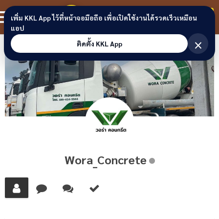
Skip to content
ขอนแก่นลิงก์
สมาชิก
เพิ่ม KKL App ไว้ที่หน้าจอมือถือ เพื่อเปิดใช้งานได้รวดเร็วเหมือน
แอป
×
ติดตั้ง KKL App
Wora_Concrete