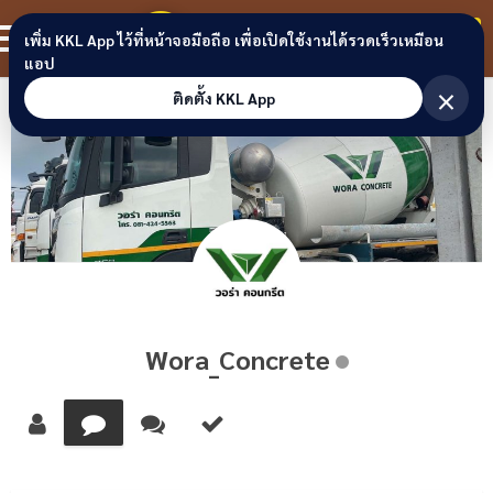
Skip to content
ขอนแก่นลิงก์
สมาชิก
เพิ่ม KKL App ไว้ที่หน้าจอมือถือ เพื่อเปิดใช้งานได้รวดเร็วเหมือน
แอป
×
ติดตั้ง KKL App
Wora_Concrete