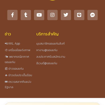
ข่าว
บริการสำคัญ
📲 KKL App
มุมสมาชิกขอนแก่นลิงก์
🎨 เครื่องมือแต่งภาพ
หางาน@ขอนแก่น
🌤️ พยากรณ์อากาศ
ลงประกาศรับสมัครงาน
ขอนแก่น
อีเวนต์@ขอนแก่น
📰 ข่าวขอนแก่น
🔥 ข่าวเด่นประเด็นร้อน
🎟️ ตรวจสลากกินแบ่ง
รัฐบาล