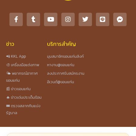
ข่าว
บริการสำคัญ
📲 KKL App
มุมสมาชิกขอนแก่นลิงก์
🎨 เครื่องมือแต่งภาพ
หางาน@ขอนแก่น
🌤️ พยากรณ์อากาศ
ลงประกาศรับสมัครงาน
ขอนแก่น
อีเวนต์@ขอนแก่น
📰 ข่าวขอนแก่น
🔥 ข่าวเด่นประเด็นร้อน
🎟️ ตรวจสลากกินแบ่ง
รัฐบาล