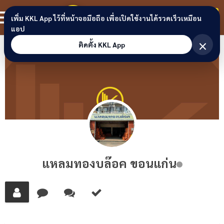
Skip to content
ขอนแก่นลิงก์
สมาชิก
เพิ่ม KKL App ไว้ที่หน้าจอมือถือ เพื่อเปิดใช้งานได้รวดเร็วเหมือน
แอป
×
ติดตั้ง KKL App
แหลมทอง​บล๊​อค​ ขอนแก่น​