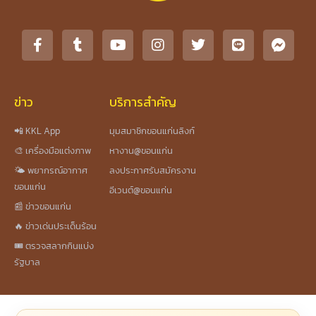
ข่าว
บริการสำคัญ
📲 KKL App
มุมสมาชิกขอนแก่นลิงก์
🎨 เครื่องมือแต่งภาพ
หางาน@ขอนแก่น
🌤️ พยากรณ์อากาศ
ลงประกาศรับสมัครงาน
ขอนแก่น
อีเวนต์@ขอนแก่น
📰 ข่าวขอนแก่น
🔥 ข่าวเด่นประเด็นร้อน
🎟️ ตรวจสลากกินแบ่ง
รัฐบาล