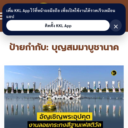
Skip to content
ขอนแก่น
เพิ่ม KKL App ไว้ที่หน้าจอมือถือ เพื่อเปิดใช้งานได้รวดเร็วเหมือน
สมาชิก
แอป
ลิงก์
×
ติดตั้ง KKL App
ป้ายกำกับ:
บุญสมมาบูชานาค