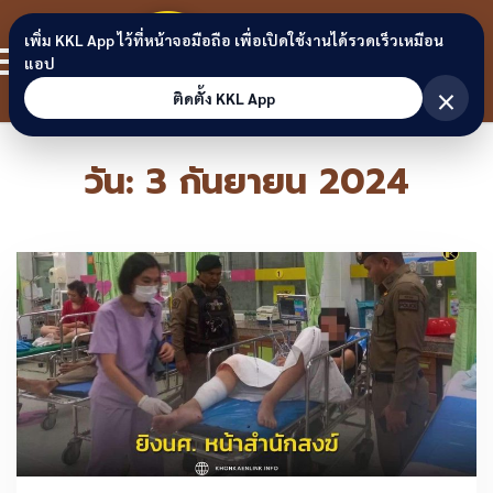
Skip to content
ขอนแก่น
เพิ่ม KKL App ไว้ที่หน้าจอมือถือ เพื่อเปิดใช้งานได้รวดเร็วเหมือน
สมาชิก
แอป
ลิงก์
×
ติดตั้ง KKL App
วัน:
3 กันยายน 2024