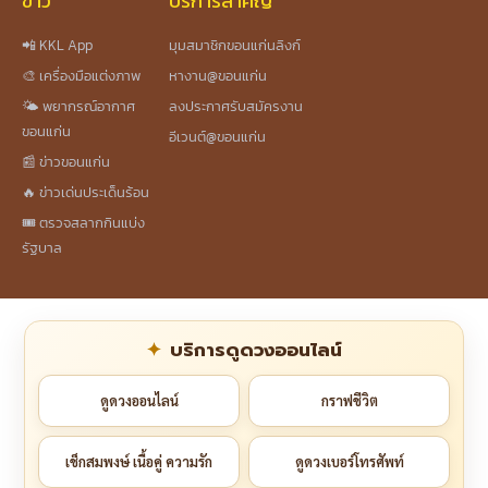
ข่าว
บริการสำคัญ
📲 KKL App
มุมสมาชิกขอนแก่นลิงก์
🎨 เครื่องมือแต่งภาพ
หางาน@ขอนแก่น
🌤️ พยากรณ์อากาศ
ลงประกาศรับสมัครงาน
ขอนแก่น
อีเวนต์@ขอนแก่น
📰 ข่าวขอนแก่น
🔥 ข่าวเด่นประเด็นร้อน
🎟️ ตรวจสลากกินแบ่ง
รัฐบาล
บริการดูดวงออนไลน์
ดูดวงออนไลน์
กราฟชีวิต
เช็กสมพงษ์ เนื้อคู่ ความรัก
ดูดวงเบอร์โทรศัพท์