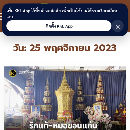
Skip to content
ขอนแก่น
เพิ่ม KKL App ไว้ที่หน้าจอมือถือ เพื่อเปิดใช้งานได้รวดเร็วเหมือน
สมาชิก
แอป
ลิงก์
×
ติดตั้ง KKL App
วัน:
25 พฤศจิกายน 2023