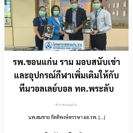
รพ.ขอนแก่น ราม มอบสนับเข่า
และอุปกรณ์กีฬาเพิ่มเติมให้กับ
ทีมวอลเลย์บอล ทต.พระลับ
ข่าวขอนแก่น
นพ.สมชาย กิตติพงษ์หรรษา ผอ.รพ. […]