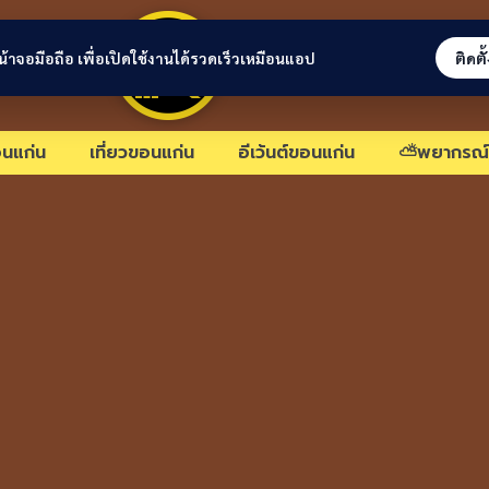
ขอนแก่นลิงก์
่หน้าจอมือถือ เพื่อเปิดใช้งานได้รวดเร็วเหมือนแอป
ติดตั
นแก่น
เที่ยวขอนแก่น
อีเว้นต์ขอนแก่น
⛅พยากรณ์