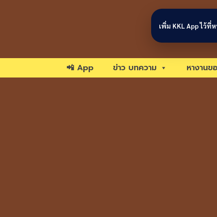
Skip to content
เพิ่ม KKL App ไว้ที
📲 App
ข่าว บทความ
หางานขอ