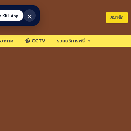
×
้ง KKL App
สมาชิก
อากาศ
📹 CCTV
รวมบริการฟรี