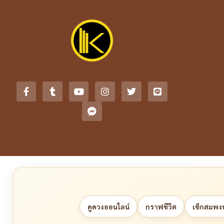
ดูดวงออนไลน์
กราฟชีวิต
เช็กสมพงษ์