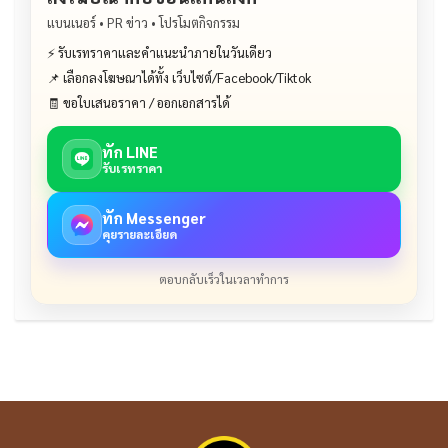
แบนเนอร์ • PR ข่าว • โปรโมตกิจกรรม
⚡ รับเรทราคาและคำแนะนำภายในวันเดียว
📌 เลือกลงโฆษณาได้ทั้ง เว็บไซต์/Facebook/Tiktok
🧾 ขอใบเสนอราคา / ออกเอกสารได้
ทัก LINE
รับเรทราคา
ทัก Messenger
คุยรายละเอียด
ตอบกลับเร็วในเวลาทำการ