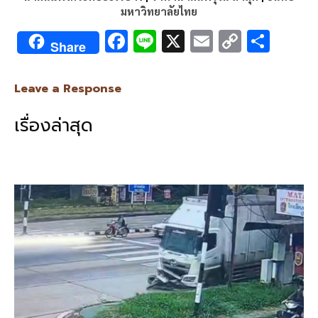
มหาวิทยาลัยไทย
F
Li
X
E
C
S
Share
ac
n
m
o
h
e
e
ai
py
ar
Leave a Response
b
l
Li
e
เรื่องล่าสุด
o
n
o
k
k