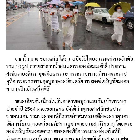
จากนั้น ผวจ.ขอนแก่น ได้ถวายปัจจัยไทยธรรมแด่พระอันดับ
รวม 10 รูป ถวายผ้าอาบน้ำฝนแด่พระสงฆ์สมณศักดิ์ ประธาน
สงฆ์ถวายอดิเรก จุดเทียนพรรษาพระราชทาน ที่ทรงพระราช
อุทิศ พระราชทานจุดบูชาพระรัตนตรัย พระสงฆ์เจริญชัยมงคล
คาถา เป็นอันเสร็จพิธ๊
ขณะเดียวกันเนื่องในวันอาสาฬหบูชาและวันเข้าพรรษา
ประจำปี 2564 ผวจ.ขอนแก่น ยังได้นำพุทธศาสนิกชนชาว
จ.ขอนแก่น ร่วมประกอบพิธีถวายผ้าห่มพระเจดีย์พระธาตุนคร
เดิม พร้อมถวายเครื่องนมัสการบูชาพระบรมสารีริกธาตุ โดยพระ
สงฆ์เจริญชัยมงคลคาถา ตลอดทั้งพิธีการจนกระทั่งเสร็จพิธี
ท่ามกลางการคุเข้มตามาตรฐานความปลอดภัยด้านสาธารรศุข