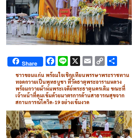
F
Li
X
E
C
S
Share
ac
n
m
o
h
ชาวขอนแก่น พร้อมใจเชิญเทียนพรรษาพระราชทาน
e
e
ai
py
ar
ทอดถวายเป็นพุทธบูชา ที่วัดธาตุพระอารามหลวง
b
l
Li
e
พร้อมถวายผ้าห่มพระเจดีย์พระธาตุนครเดิม ขณะที่
เจ้าหน้าที่คุมเข้มด้วยมาตรการด้านสาธารณสุขจาก
o
n
สถานการณ์โควิด-19 อย่างเข้มงวด
o
k
k