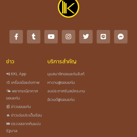
ข่าว
บริการสำคัญ
📲 KKL App
มุมสมาชิกขอนแก่นลิงก์
🎨 เครื่องมือแต่งภาพ
หางาน@ขอนแก่น
🌤️ พยากรณ์อากาศ
ลงประกาศรับสมัครงาน
ขอนแก่น
อีเวนต์@ขอนแก่น
📰 ข่าวขอนแก่น
🔥 ข่าวเด่นประเด็นร้อน
🎟️ ตรวจสลากกินแบ่ง
รัฐบาล