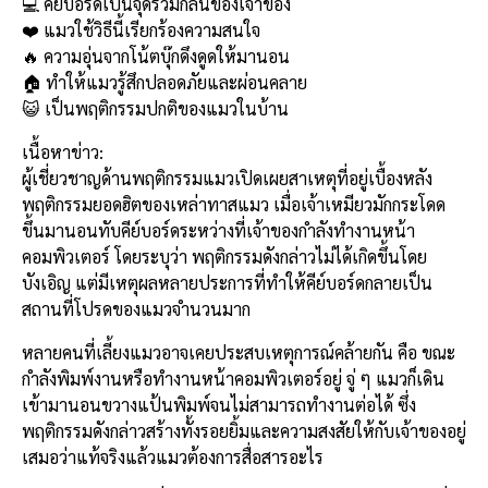
o
k
💻 คีย์บอร์ดเป็นจุดรวมกลิ่นของเจ้าของ
k
❤️ แมวใช้วิธีนี้เรียกร้องความสนใจ
🔥 ความอุ่นจากโน้ตบุ๊กดึงดูดให้มานอน
🏠 ทำให้แมวรู้สึกปลอดภัยและผ่อนคลาย
😺 เป็นพฤติกรรมปกติของแมวในบ้าน
เนื้อหาข่าว:
ผู้เชี่ยวชาญด้านพฤติกรรมแมวเปิดเผยสาเหตุที่อยู่เบื้องหลัง
พฤติกรรมยอดฮิตของเหล่าทาสแมว เมื่อเจ้าเหมียวมักกระโดด
ขึ้นมานอนทับคีย์บอร์ดระหว่างที่เจ้าของกำลังทำงานหน้า
คอมพิวเตอร์ โดยระบุว่า พฤติกรรมดังกล่าวไม่ได้เกิดขึ้นโดย
บังเอิญ แต่มีเหตุผลหลายประการที่ทำให้คีย์บอร์ดกลายเป็น
สถานที่โปรดของแมวจำนวนมาก
หลายคนที่เลี้ยงแมวอาจเคยประสบเหตุการณ์คล้ายกัน คือ ขณะ
กำลังพิมพ์งานหรือทำงานหน้าคอมพิวเตอร์อยู่ จู่ ๆ แมวก็เดิน
เข้ามานอนขวางแป้นพิมพ์จนไม่สามารถทำงานต่อได้ ซึ่ง
พฤติกรรมดังกล่าวสร้างทั้งรอยยิ้มและความสงสัยให้กับเจ้าของอยู่
เสมอว่าแท้จริงแล้วแมวต้องการสื่อสารอะไร