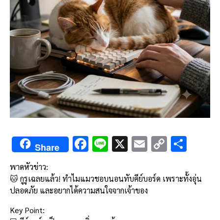
F
Li
X
E
C
S
Share
ac
n
m
o
h
พาดหัวข่าว:
e
e
ai
py
ar
🐱 กูรูเฉลยแล้ว! ทำไมแมวชอบนอนทับคีย์บอร์ด เพราะทั้งอุ่น
b
l
Li
e
ปลอดภัย และอยากได้ความสนใจจากเจ้าของ
o
n
Key Point: