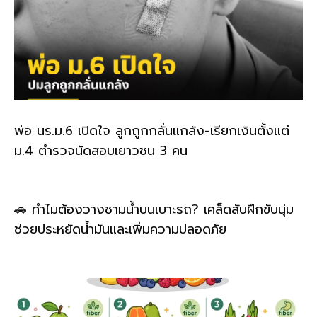
พ่อ นร.ม.6 เปิดใจ ลูกถูกกลั่นแกล้ง-เรียกเงินตั้งแต่
ม.4 ตำรวจนัดสอบเยาวชน 3 คน
🚗 ทำไมต้องวางชามน้ำบนเบาะรถ? เคล็ดลับฝึกขับนุ่ม
ช่วยประหยัดน้ำมันและเพิ่มความปลอดภัย