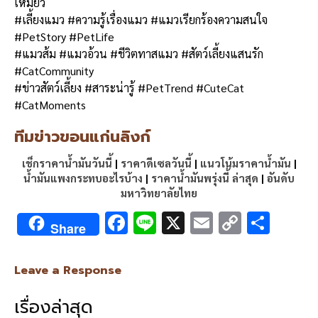
เหมียว
#เลี้ยงแมว #ความรู้เรื่องแมว #แมวเรียกร้องความสนใจ
#PetStory #PetLife
#แมวส้ม #แมวอ้วน #ชีวิตทาสแมว #สัตว์เลี้ยงแสนรัก
#CatCommunity
#ข่าวสัตว์เลี้ยง #สาระน่ารู้ #PetTrend #CuteCat
#CatMoments
ทีมข่าวขอนแก่นลิงก์
เช็กราคาน้ำมันวันนี้
|
ราคาดีเซลวันนี้
|
แนวโน้มราคาน้ำมัน
|
น้ำมันแพงกระทบอะไรบ้าง
|
ราคาน้ำมันพรุ่งนี้ ล่าสุด
|
อันดับ
มหาวิทยาลัยไทย
F
Li
X
E
C
S
Share
ac
n
m
o
h
e
e
ai
py
ar
Leave a Response
b
l
Li
e
เรื่องล่าสุด
o
n