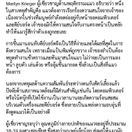
Marilyn Krieger ผู้เชี่ยวชาญด้านพฤติกรรมแมว อธิบายว่า หนึ่ง
ในสาเหตุสำคัญคือ แมวต้องการเรียกร้องความสนใจจากเจ้าของ
เนื่องจากในช่วงที่มนุษย์กำลังจดจ่ออยู่กับหน้าจอคอมพิวเตอร์
และคีย์บอร์ด เจ้าของมักให้ความสนใจกับงานตรงหน้าเป็นหลัก
ทำให้แมวรู้สึกว่าตัวเองถูกละเลย
การขึ้นมานอนทับคีย์บอร์ดจึงเป็นวิธีที่ง่ายและได้ผลที่สุดในการ
ดึงความสนใจ เพราะเมื่อแป้นพิมพ์ถูกขวาง เจ้าของจำเป็นต้อง
หยุดทำงานชั่วคราวและหันมาสนใจแมว ไม่ว่าจะเป็นการมอง
หน้า ลูบตัว เล่นด้วย หรืออุ้มขึ้นมากอด ซึ่งล้วนเป็นสิ่งที่แมว
ต้องการ
นอกจากเหตุผลด้านความสัมพันธ์ระหว่างคนกับสัตว์เลี้ยงแล้ว
ปัจจัยด้านสภาพแวดล้อมก็มีส่วนสำคัญเช่นกัน โดยคอมพิวเตอร์
หรือโน้ตบุ๊กที่เปิดใช้งานเป็นเวลานานจะเกิดความร้อนสะสม
บริเวณตัวเครื่องและคีย์บอร์ด ซึ่งกลายเป็นแหล่งความอบอุ่นที่
ดึงดูดแมวได้เป็นอย่างดี
ผู้เชี่ยวชาญระบุว่า อุณหภูมิร่างกายปกติของแมวจะอยู่ที่ประมาณ
38-39 องศาเซลเซียส ซึ่งสูงกว่ามนุษย์เล็กน้อย ส่งผลให้แมวมัก