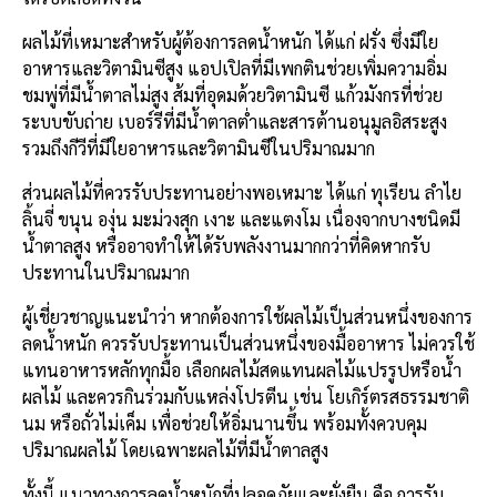
ผลไม้ที่เหมาะสำหรับผู้ต้องการลดน้ำหนัก ได้แก่ ฝรั่ง ซึ่งมีใย
อาหารและวิตามินซีสูง แอปเปิลที่มีเพกตินช่วยเพิ่มความอิ่ม
ชมพู่ที่มีน้ำตาลไม่สูง ส้มที่อุดมด้วยวิตามินซี แก้วมังกรที่ช่วย
ระบบขับถ่าย เบอร์รีที่มีน้ำตาลต่ำและสารต้านอนุมูลอิสระสูง
รวมถึงกีวีที่มีใยอาหารและวิตามินซีในปริมาณมาก
ส่วนผลไม้ที่ควรรับประทานอย่างพอเหมาะ ได้แก่ ทุเรียน ลำไย
ลิ้นจี่ ขนุน องุ่น มะม่วงสุก เงาะ และแตงโม เนื่องจากบางชนิดมี
น้ำตาลสูง หรืออาจทำให้ได้รับพลังงานมากกว่าที่คิดหากรับ
ประทานในปริมาณมาก
ผู้เชี่ยวชาญแนะนำว่า หากต้องการใช้ผลไม้เป็นส่วนหนึ่งของการ
ลดน้ำหนัก ควรรับประทานเป็นส่วนหนึ่งของมื้ออาหาร ไม่ควรใช้
แทนอาหารหลักทุกมื้อ เลือกผลไม้สดแทนผลไม้แปรรูปหรือน้ำ
ผลไม้ และควรกินร่วมกับแหล่งโปรตีน เช่น โยเกิร์ตรสธรรมชาติ
นม หรือถั่วไม่เค็ม เพื่อช่วยให้อิ่มนานขึ้น พร้อมทั้งควบคุม
ปริมาณผลไม้ โดยเฉพาะผลไม้ที่มีน้ำตาลสูง
ทั้งนี้ แนวทางการลดน้ำหนักที่ปลอดภัยและยั่งยืน คือ การรับ