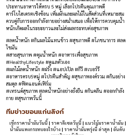
ประทานอาหารให้ครบ 5 หมู่ เลือกโปรตีนคุณภาพดี
คาร์โบไฮเดรตเชิงซ้อน เพิ่มผักและผลไม้ในสัดส่วนที่เหมาะสม
ควบคู่กับการออกกำลังกายอย่างสม่ำเสมอ เพื่อให้การควบคุมน้ำ
หนักเกิดผลในระยะยาวและไม่ส่งผลกระทบต่อสุขภาพ
#ลดน้ำหนัก #กินผลไม้แทนข้าว #สุขภาพดี #โภชนาการ #ลด
ไขมัน
#สายสุขภาพ #คุมน้ำหนัก #อาหารเพื่อสุขภาพ
#HealthyLifestyle #ดูแลตัวเอง
#ผลไม้ลดน้ำหนัก #ฝรั่ง #แอปเปิล #กีวี #เบอร์รี
#อาหารครบ5หมู่ #โปรตีนสำคัญ #สุขภาพองค์รวม #กินอย่าง
สมดุล #ฟิตแอนด์เฟิร์ม
#เทรนด์สุขภาพ #ลดน้ำหนักอย่างยั่งยืน #กินคลีน #ออกกำลัง
กาย #สุขภาพวันนี้
ทีมข่าวขอนแก่นลิงก์
เช็กราคาน้ำมันวันนี้
|
ราคาดีเซลวันนี้
|
แนวโน้มราคาน้ำมัน
|
น้ำมันแพงกระทบอะไรบ้าง
|
ราคาน้ำมันพรุ่งนี้ ล่าสุด
|
อันดับ