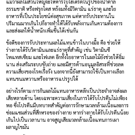
แม้ว่าผลไม้ส่วนใหญ่จะให้คาร์โบไฮเดรตในรูปของน้ำตาล
ธรรมชาติ หรือฟรุกโตส พร้อมทั้งมีวิตามิน แร่ธาตุ และใย
อาหารที่เป็นประโยชน์ต่อสุขภาพ แต่หากรับประทานใน
ปริมาณมากเกินไปก็อาจทำให้ได้รับพลังงานเกินความต้องการ
และส่งผลให้น้ำหนักเพิ่มขึ้นได้เช่นกัน
ข้อดีของการรับประทานผลไม้แทนข้าวในบางมื้อ คือ ช่วยให้
ร่างกายได้รับวิตามินและแร่ธาตุที่สำคัญ เช่น วิตามินซี
โพแทสเซียม และโฟเลต อีกทั้งใยอาหารในผลไม้ยังช่วยให้อิ่ม
นาน ส่งเสริมระบบขับถ่าย และมีสารต้านอนุมูลอิสระที่ช่วยลด
ความเสี่ยงของโรคเรื้อรัง นอกจากนี้ยังสามารถใช้เป็นทางเลือก
แทนขนมหวานหรืออาหารแปรรูปได้
อย่างไรก็ตาม การกินผลไม้แทนอาหารหลักเป็นประจำอาจส่งผล
เสียหลายด้าน โดยเฉพาะความเสี่ยงในการได้รับโปรตีนไม่เพียง
พอ ซึ่งโปรตีนมีบทบาทสำคัญต่อการรักษามวลกล้ามเนื้อและการ
ซ่อมแซมส่วนที่สึกหรอของร่างกาย หากร่างกายได้รับโปรตีนน้อย
เกินไปเป็นเวลานาน อาจสูญเสียมวลกล้ามเนื้อแทนการเผา
ผลาญไขมัน