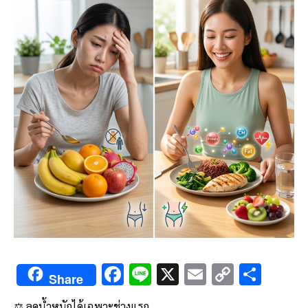
F
Li
X
E
C
S
Share
ac
n
m
o
h
⚖️ ลดน้ำหนักได้เฉพาะช่วงแรก