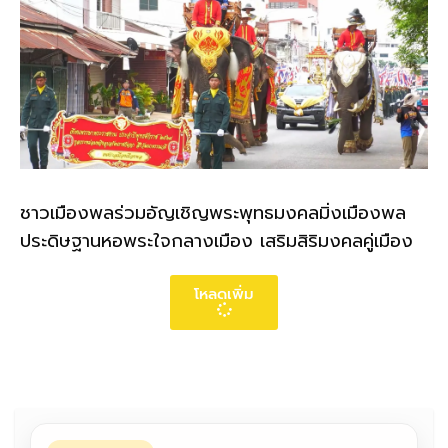
ชาวเมืองพลร่วมอัญเชิญพระพุทธมงคลมิ่งเมืองพล
ประดิษฐานหอพระใจกลางเมือง เสริมสิริมงคลคู่เมือง
โหลดเพิ่ม