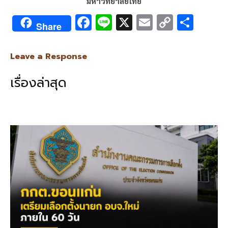
มหาวิทยาลัยไทย
F
Li
X
E
C
S
Share
ac
n
m
o
h
e
e
ai
py
ar
Leave a Response
b
l
Li
e
เรื่องล่าสุด
o
n
o
k
k