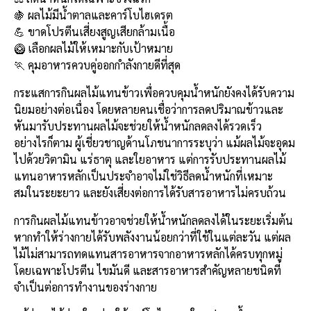
e
e
ai
py
ar
🍇 ผลไม้มีน้ำตาลและคาร์โบไฮเดรต
b
l
Li
e
💪 ขาดโปรตีนเสี่ยงสูญเสียกล้ามเนื้อ
o
n
🥝 เลือกผลไม้ให้เหมาะกับเป้าหมาย
🏃 คุมอาหารควบคู่ออกกำลังกายดีที่สุด
o
k
k
กระแสการกินผลไม้แทนข้าวเพื่อควบคุมน้ำหนักยังคงได้รับความ
นิยมอย่างต่อเนื่อง โดยหลายคนเชื่อว่าการลดปริมาณข้าวและ
หันมารับประทานผลไม้จะช่วยให้น้ำหนักลดลงได้รวดเร็ว
อย่างไรก็ตาม ผู้เชี่ยวชาญด้านโภชนาการระบุว่า แม้ผลไม้จะอุดม
ไปด้วยวิตามิน แร่ธาตุ และใยอาหาร แต่การรับประทานผลไม้
แทนอาหารหลักเป็นประจำอาจไม่ใช่วิธีลดน้ำหนักที่เหมาะ
สมในระยะยาว และยังเสี่ยงต่อการได้รับสารอาหารไม่ครบถ้วน
การกินผลไม้แทนข้าวอาจช่วยให้น้ำหนักลดลงได้ในระยะเริ่มต้น
หากทำให้ร่างกายได้รับพลังงานน้อยกว่าที่ใช้ในแต่ละวัน แต่ผล
ไม้ไม่สามารถทดแทนสารอาหารจากอาหารหลักได้ครบทุกหมู่
โดยเฉพาะโปรตีน ไขมันดี และสารอาหารสำคัญหลายชนิดที่
จำเป็นต่อการทำงานของร่างกาย