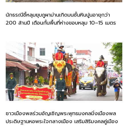
นักธรณีชี้หลุมยุบภูผาม่านเกิดบนชั้นหินปูนอายุกว่า
200 ล้านปี เตือนกั้นพื้นที่ห่างขอบหลุม 10–15 เมตร
ชาวเมืองพลร่วมอัญเชิญพระพุทธมงคลมิ่งเมืองพล
ประดิษฐานหอพระใจกลางเมือง เสริมสิริมงคลคู่เมือง