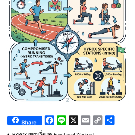
F
Li
X
E
C
S
Share
ac
n
m
o
h
🔥 HYROX ผสานวิ่งและ Functional Workout