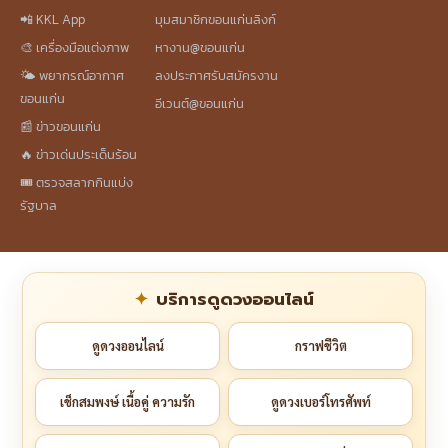
📲 KKL App
มุมสมาชิกขอนแก่นลิงก์
🎨 เครื่องมือแต่งภาพ
หางาน@ขอนแก่น
🌤️ พยากรณ์อากาศ
ลงประกาศรับสมัครงาน
ขอนแก่น
อีเวนต์@ขอนแก่น
📰 ข่าวขอนแก่น
🔥 ข่าวเด่นประเด็นร้อน
🎟️ ตรวจสลากกินแบ่ง
รัฐบาล
บริการดูดวงออนไลน์
ดูดวงออนไลน์
กราฟชีวิต
เช็กสมพงษ์ เนื้อคู่ ความรัก
ดูดวงเบอร์โทรศัพท์