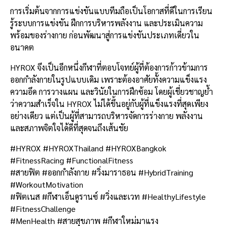
การเริ่มต้นจากการแข่งขันแบบทีมถือเป็นโอกาสที่ดีในการเรียน
รู้ระบบการแข่งขัน ฝึกการบริหารพลังงาน และประเมินความ
พร้อมของร่างกาย ก่อนพัฒนาสู่การแข่งขันประเภทเดี่ยวใน
อนาคต
HYROX จึงเป็นอีกหนึ่งกีฬาที่ตอบโจทย์ผู้ที่ต้องการก้าวข้ามการ
ออกกำลังกายในรูปแบบเดิม เพราะต้องอาศัยทั้งความแข็งแรง
ความอึด การวางแผน และวินัยในการฝึกซ้อม โดยผู้เชี่ยวชาญย้ำ
ว่าความสำเร็จใน HYROX ไม่ได้ขึ้นอยู่กับผู้ที่แข็งแรงที่สุดเพียง
อย่างเดียว แต่เป็นผู้ที่สามารถบริหารจัดการร่างกาย พลังงาน
และสภาพจิตใจได้ดีที่สุดจนถึงเส้นชัย
#HYROX #HYROXThailand #HYROXBangkok
#FitnessRacing #FunctionalFitness
#สายฟิต #ออกกำลังกาย #วิ่งมาราธอน #HybridTraining
#WorkoutMotivation
#ฟิตเนส #กีฬาเอ็นดูรานซ์ #วิ่งและเวท #HealthyLifestyle
#FitnessChallenge
#MenHealth #สายสุขภาพ #กีฬาใหม่มาแรง