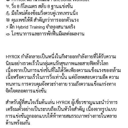
e
e
ai
py
ar
🏃 วิ่ง 8 กิโลเมตร สลับ 8 ฐานแข่งขัน
b
l
Li
e
💪 มือใหม่ต้องซ้อมวิ่งควบคู่เวทเทรนนิ่ง
o
n
🎯 คุมเพซให้ดี สำคัญกว่าการออกตัวแรง
⚡ ฝึก Hybrid Training จำลองสนามจริง
o
k
🥗 โภชนาการและการพักฟื้นมีผลต่อผลงาน
k
HYROX กำลังกลายเป็นหนึ่งในกีฬาออกกำลังกายที่ได้รับความ
นิยมอย่างรวดเร็วในกลุ่มคนรักสุขภาพและสายฟิตทั่วโลก
เนื่องจากเป็นการแข่งขันที่ไม่ได้วัดเพียงความแข็งแรงของกล้าม
เนื้อหรือความเร็วในการวิ่งเท่านั้น แต่ยังทดสอบความอึด ความ
ทนทาน การควบคุมจังหวะร่างกาย รวมถึงความแข็งแกร่งทาง
จิตใจตลอดการแข่งขัน
สำหรับผู้ที่สนใจเริ่มต้นเล่น HYROX ผู้เชี่ยวชาญแนะนำว่าการ
เตรียมตัวอย่างเป็นระบบถือเป็นหัวใจสำคัญ เนื่องจากรูปแบบ
การแข่งขันถูกออกแบบให้ท้าทายสมรรถภาพร่างกายในหลาย
ด้านพร้อมกัน