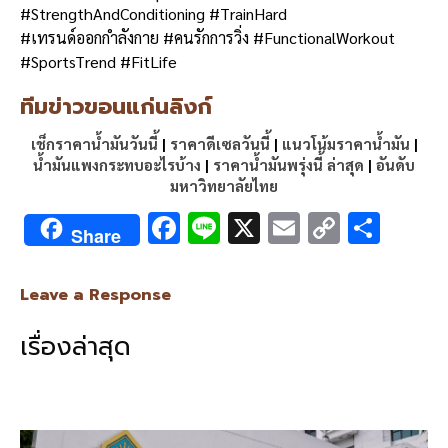
#StrengthAndConditioning #TrainHard
#เทรนด์ออกกำลังกาย #คนรักการวิ่ง #FunctionalWorkout
#SportsTrend #FitLife
ทีมข่าวขอนแก่นลิงก์
เช็กราคาน้ำมันวันนี้
|
ราคาดีเซลวันนี้
|
แนวโน้มราคาน้ำมัน
|
น้ำมันแพงกระทบอะไรบ้าง
|
ราคาน้ำมันพรุ่งนี้ ล่าสุด
|
อันดับ
มหาวิทยาลัยไทย
F
Li
X
E
C
S
Share
ac
n
m
o
h
e
e
ai
py
ar
Leave a Response
b
l
Li
e
เรื่องล่าสุด
o
n
o
k
k