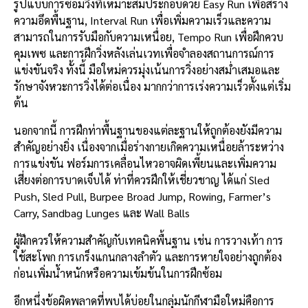
รูปแบบการซ้อมวิ่งที่เหมาะสมประกอบด้วย Easy Run เพื่อสร้าง
ความอึดพื้นฐาน, Interval Run เพื่อเพิ่มความเร็วและความ
สามารถในการรับมือกับความเหนื่อย, Tempo Run เพื่อฝึกควบ
คุมเพซ และการฝึกวิ่งหลังเล่นเวทเพื่อจำลองสถานการณ์การ
แข่งขันจริง ทั้งนี้ มือใหม่ควรมุ่งเน้นการวิ่งอย่างสม่ำเสมอและ
รักษาจังหวะการวิ่งได้ต่อเนื่อง มากกว่าการเร่งความเร็วตั้งแต่เริ่ม
ต้น
นอกจากนี้ การฝึกท่าพื้นฐานของแต่ละฐานให้ถูกต้องยังมีความ
สำคัญอย่างยิ่ง เนื่องจากเมื่อร่างกายเกิดความเหนื่อยล้าระหว่าง
การแข่งขัน ฟอร์มการเคลื่อนไหวอาจผิดเพี้ยนและเพิ่มความ
เสี่ยงต่อการบาดเจ็บได้ ท่าที่ควรฝึกให้เชี่ยวชาญ ได้แก่ Sled
Push, Sled Pull, Burpee Broad Jump, Rowing, Farmer’s
Carry, Sandbag Lunges และ Wall Balls
ผู้ฝึกควรให้ความสำคัญกับเทคนิคพื้นฐาน เช่น การวางเท้า การ
ใช้สะโพก การเกร็งแกนกลางลำตัว และการหายใจอย่างถูกต้อง
ก่อนเพิ่มน้ำหนักหรือความเข้มข้นในการฝึกซ้อม
อีกหนึ่งข้อผิดพลาดที่พบได้บ่อยในกลุ่มนักกีฬามือใหม่คือการ