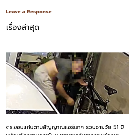
ac
n
m
o
h
e
e
ai
py
ar
Leave a Response
b
l
Li
e
เรื่องล่าสุด
o
n
o
k
k
ตร.ขอนแก่นตามสัญญาณแอร์แทค รวบชายวัย 51 ปี