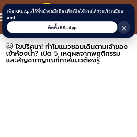
Skip to content
ขอนแก่น
เพิ่ม KKL App ไว้ที่หน้าจอมือถือ เพื่อเปิดใช้งานได้รวดเร็วเหมือน
สมาชิก
แอป
ลิงก์
×
ติดตั้ง KKL App
🐱 ไขปริศนา! ทำไมแมวชอบเดินตามเจ้าของ
เข้าห้องน้ำ? เปิด 5 เหตุผลจากพฤติกรรม
และสัญชาตญาณที่ทาสแมวต้องรู้