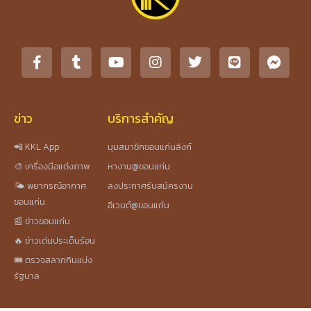
ข่าว
บริการสำคัญ
📲 KKL App
มุมสมาชิกขอนแก่นลิงก์
🎨 เครื่องมือแต่งภาพ
หางาน@ขอนแก่น
🌤️ พยากรณ์อากาศ
ลงประกาศรับสมัครงาน
ขอนแก่น
อีเวนต์@ขอนแก่น
📰 ข่าวขอนแก่น
🔥 ข่าวเด่นประเด็นร้อน
🎟️ ตรวจสลากกินแบ่ง
รัฐบาล