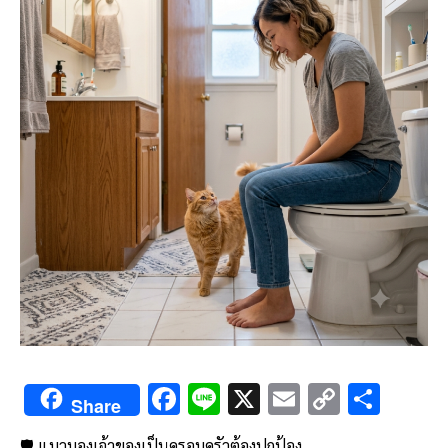
F
Li
X
E
C
S
Share
ac
n
m
o
h
🛡️ แมวมองเจ้าของเป็นครอบครัวต้องปกป้อง