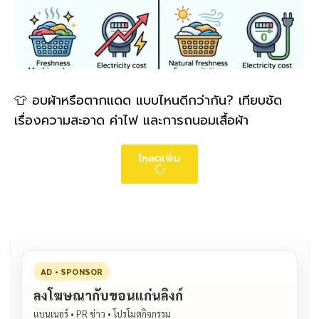
👕 อบผ้าหรือตากแดด แบบไหนดีกว่ากัน? เทียบชัด
เรื่องความสะอาด ค่าไฟ และการถนอมเสื้อผ้า
โหลดเพิ่ม
AD • SPONSOR
ลงโฆษณากับขอนแก่นลิงก์
แบนเนอร์ • PR ข่าว • โปรโมตกิจกรรม