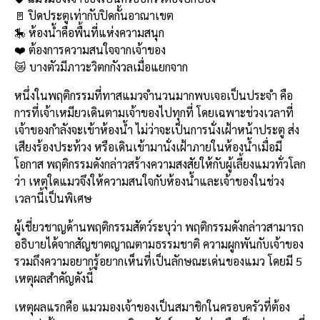
e
e
ai
py
ar
🚪 ปิดประตูเท่ากับปิดกั้นอาณาเขต
b
l
Li
e
🎠 ห้องน้ำคือพื้นที่แห่งความสนุก
o
n
❤️ ต้องการความสนใจจากเจ้าของ
😿 บางตัวมีภาวะวิตกกังวลเมื่อแยกจาก
o
k
k
หนึ่งในพฤติกรรมที่ทาสแมวจำนวนมากพบเจอเป็นประจำ คือ
การที่เจ้าเหมียวเดินตามเจ้าของไปทุกที่ โดยเฉพาะช่วงเวลาที่
เจ้าของกำลังจะเข้าห้องน้ำ ไม่ว่าจะเป็นการนั่งเฝ้าหน้าประตู ส่ง
เสียงร้องประท้วง หรือเดินเข้ามานั่งเฝ้าภายในห้องน้ำเมื่อมี
โอกาส พฤติกรรมดังกล่าวสร้างความสงสัยให้กับผู้เลี้ยงแมวทั่วโลก
ว่า เหตุใดแมวจึงให้ความสนใจกับห้องน้ำและเจ้าของในช่วง
เวลานี้เป็นพิเศษ
ผู้เชี่ยวชาญด้านพฤติกรรมสัตว์ระบุว่า พฤติกรรมดังกล่าวสามารถ
อธิบายได้จากสัญชาตญาณตามธรรมชาติ ความผูกพันกับเจ้าของ
รวมถึงความอยากรู้อยากเห็นที่เป็นลักษณะเด่นของแมว โดยมี 5
เหตุผลสำคัญดังนี้
เหตุผลแรกคือ แมวมองเจ้าของเป็นสมาชิกในครอบครัวที่ต้อง