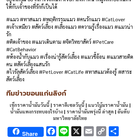
ให้กับเจ้าของที่รักก็เป็นได้
#แมว #ทาสแมว #พฤติกรรมแมว #คนรักแมว #CatLover
#เจ้าเหมียว #สัตว์เลี้ยง #เลี้ยงแมว #ความรู้เรื่องแมว #แมวน่า
รัก
#ติดเจ้าของ #แมวเดินตาม #จิตวิทยาสัตว์ #PetCare
#CatBehavior
#ห้องน้ำกับแมว #เรื่องน่ารู้สัตว์เลี้ยง #แมวขี้อ้อน #แมวสายติด
คน #สัตว์เลี้ยงแสนรัก
#ไวรัลสัตว์เลี้ยง #PetLover #CatLife #ทาสแมวต้องรู้ #สาระ
สัตว์เลี้ยง
ทีมข่าวขอนแก่นลิงก์
เช็กราคาน้ำมันวันนี้
|
ราคาดีเซลวันนี้
|
แนวโน้มราคาน้ำมัน
|
น้ำมันแพงกระทบอะไรบ้าง
|
ราคาน้ำมันพรุ่งนี้ ล่าสุด
|
อันดับ
มหาวิทยาลัยไทย
F
Li
X
E
C
S
Share