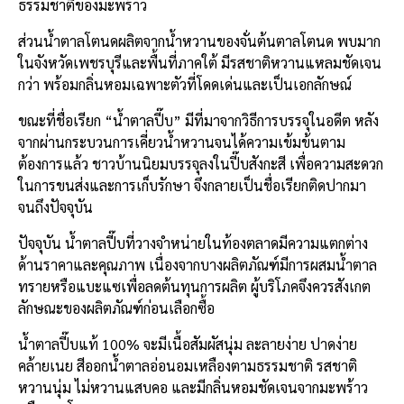
ธรรมชาติของมะพร้าว
ส่วนน้ำตาลโตนดผลิตจากน้ำหวานของจั่นต้นตาลโตนด พบมาก
ในจังหวัดเพชรบุรีและพื้นที่ภาคใต้ มีรสชาติหวานแหลมชัดเจน
กว่า พร้อมกลิ่นหอมเฉพาะตัวที่โดดเด่นและเป็นเอกลักษณ์
ขณะที่ชื่อเรียก “น้ำตาลปี๊บ” มีที่มาจากวิธีการบรรจุในอดีต หลัง
จากผ่านกระบวนการเคี่ยวน้ำหวานจนได้ความเข้มข้นตาม
ต้องการแล้ว ชาวบ้านนิยมบรรจุลงในปี๊บสังกะสี เพื่อความสะดวก
ในการขนส่งและการเก็บรักษา จึงกลายเป็นชื่อเรียกติดปากมา
จนถึงปัจจุบัน
ปัจจุบัน น้ำตาลปี๊บที่วางจำหน่ายในท้องตลาดมีความแตกต่าง
ด้านราคาและคุณภาพ เนื่องจากบางผลิตภัณฑ์มีการผสมน้ำตาล
ทรายหรือแบะแซเพื่อลดต้นทุนการผลิต ผู้บริโภคจึงควรสังเกต
ลักษณะของผลิตภัณฑ์ก่อนเลือกซื้อ
น้ำตาลปี๊บแท้ 100% จะมีเนื้อสัมผัสนุ่ม ละลายง่าย ปาดง่าย
คล้ายเนย สีออกน้ำตาลอ่อนอมเหลืองตามธรรมชาติ รสชาติ
หวานนุ่ม ไม่หวานแสบคอ และมีกลิ่นหอมชัดเจนจากมะพร้าว