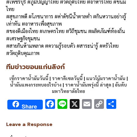
#เพชรบุรี #ภูมิปัญญาไทย #วัตถุดิบไทย #อาหารไทย #ขนม
ไทย
#สุขภาพดี #โภชนาการ #ค่าดัชนีน้ำตาลต่ำ #กินหวานอย่างรู้
เท่าทัน #อาหารเพื่อสุขภาพ
#ของดีเมืองไทย #เกษตรไทย #วิถีชุมชน #ผลิตภัณฑ์ท้องถิ่น
#เศรษฐกิจชุมชน
#สายกินห้ามพลาด #ความรู้รอบตัว #สาระน่ารู้ #ครัวไทย
#วัตถุดิบคุณภาพ
ทีมข่าวขอนแก่นลิงก์
เช็กราคาน้ำมันวันนี้
|
ราคาดีเซลวันนี้
|
แนวโน้มราคาน้ำมัน
|
น้ำมันแพงกระทบอะไรบ้าง
|
ราคาน้ำมันพรุ่งนี้ ล่าสุด
|
อันดับ
มหาวิทยาลัยไทย
F
Li
X
E
C
S
Share
ac
n
m
o
h
e
e
ai
py
ar
Leave a Response
b
l
Li
e