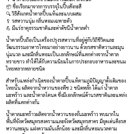
e
e
ai
py
ar
📦 ชื่อเรียกมาจากการบรรจุในปี๊บสังกะสี
b
l
Li
e
🔍 วิธีสังเกตน้ำตาลปี๊บแท้และแบบผสม
o
n
🥄 รสหวานนุ่ม กลิ่นหอมเฉพาะตัว
💪 มีแร่ธาตุธรรมชาติและค่าดัชนีน้ำตาลต่ำ
o
k
k
น้ำตาลปี๊บถือเป็นเครื่องปรุงรสหวานที่อยู่คู่กับวิถีชีวิตและ
วัฒนธรรมอาหารไทยมาอย่างยาวนาน ด้วยรสชาติหวานละมุน
นุ่มนวล และมีกลิ่นหอมเป็นเอกลักษณ์ที่แตกต่างจากน้ำตาล
ทรายขาว ทำให้ได้รับความนิยมในการประกอบอาหารและขนม
ไทยหลากหลายชนิด
สำหรับแหล่งกำเนิดของน้ำตาลปี๊บแท้ตามภูมิปัญญาดั้งเดิมของ
ไทยนั้น ผลิตจากน้ำหวานของพืช 2 ชนิดหลัก ได้แก่ น้ำตาล
มะพร้าว และน้ำตาลโตนด ซึ่งมีเอกลักษณ์ด้านรสชาติและแหล่ง
ผลิตที่แตกต่างกัน
น้ำตาลมะพร้าวผลิตจากน้ำหวานของจั่นมะพร้าว พบมากใน
พื้นที่จังหวัดสมุทรสงครามและจังหวัดสมุทรสาคร มีจุดเด่นคือรส
หวานละมุน แฝงความมันเล็กน้อย และมีกลิ่นหอมนวลตาม