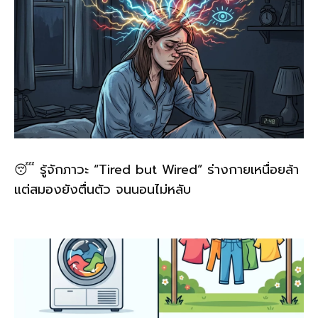
😴 รู้จักภาวะ “Tired but Wired” ร่างกายเหนื่อยล้า
แต่สมองยังตื่นตัว จนนอนไม่หลับ