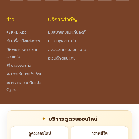
ข่าว
บริการสำคัญ
📲 KKL App
มุมสมาชิกขอนแก่นลิงก์
🎨 เครื่องมือแต่งภาพ
หางาน@ขอนแก่น
🌤️ พยากรณ์อากาศ
ลงประกาศรับสมัครงาน
ขอนแก่น
อีเวนต์@ขอนแก่น
📰 ข่าวขอนแก่น
🔥 ข่าวเด่นประเด็นร้อน
🎟️ ตรวจสลากกินแบ่ง
รัฐบาล
บริการดูดวงออนไลน์
ดูดวงออนไลน์
กราฟชีวิต