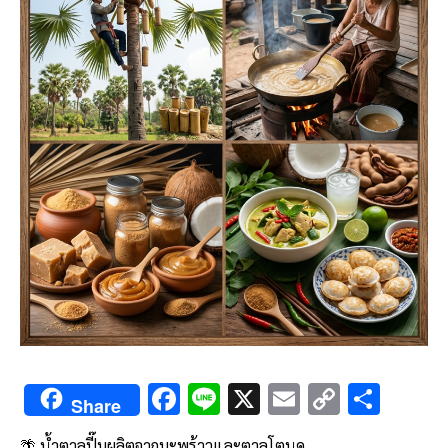
F
Li
X
E
C
S
Share
ac
n
m
o
h
🌴 น้ำตาลปี๊บผลิตจากมะพร้าวและตาลโตนด