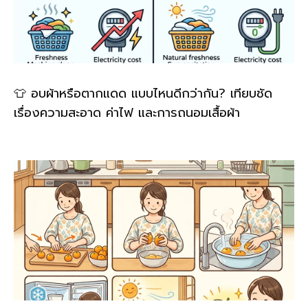
👕 อบผ้าหรือตากแดด แบบไหนดีกว่ากัน? เทียบชัด
เรื่องความสะอาด ค่าไฟ และการถนอมเสื้อผ้า