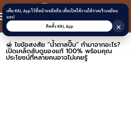
Skip to content
ขอนแก่น
เพิ่ม KKL App ไว้ที่หน้าจอมือถือ เพื่อเปิดใช้งานได้รวดเร็วเหมือน
สมาชิก
แอป
ลิงก์
×
ติดตั้ง KKL App
🍯 ไขข้อสงสัย “น้ำตาลปี๊บ” ทำมาจากอะไร?
เปิดเคล็ดลับดูของแท้ 100% พร้อมคุณ
ประโยชน์ที่หลายคนอาจไม่เคยรู้