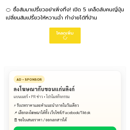
🍊 ซื้อส้มมาเปรี้ยวอย่าเพิ่งทิ้ง! เปิด 5 เคล็ดลับคนญี่ปุ่น
เปลี่ยนส้มเปรี้ยวให้หวานฉ่ำ ทำง่ายได้ที่บ้าน
โหลดเพิ่ม
AD • SPONSOR
ลงโฆษณากับขอนแก่นลิงก์
แบนเนอร์ • PR ข่าว • โปรโมตกิจกรรม
⚡ รับเรทราคาและคำแนะนำภายในวันเดียว
📌 เลือกลงโฆษณาได้ทั้ง เว็บไซต์/Facebook/Tiktok
🧾 ขอใบเสนอราคา / ออกเอกสารได้