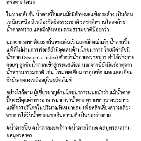
หรือตาลโตนด
ในทางกลับกัน น้ำตาลปี๊บผสมมักมีลักษณะแข็งกระด้าง เป็นก้อน
เหนียวหนืด สีเหลืองซีดผิดธรรมชาติ รสชาติหวานโดดคล้าย
น้ำตาลทราย และมีกลิ่นหอมตามธรรมชาติน้อยกว่า
นอกจากรสชาติและกลิ่นหอมอันเป็นเอกลักษณ์แล้ว น้ำตาลปี๊บ
แท้ที่ไม่ผ่านการฟอกสียังมีจุดเด่นด้านโภชนาการ โดยมีค่าดัชนี
น้ำตาล (Glycemic Index) ต่ำกว่าน้ำตาลทรายขาว ทำให้ร่างกาย
ค่อยๆ ดูดซึมน้ำตาลเข้าสู่กระแสเลือด นอกจากนี้ยังมีแร่ธาตุจาก
น้ำหวานธรรมชาติ เช่น โพแทสเซียม ธาตุเหล็ก และแคลเซียม
ซึ่งยังคงหลงเหลืออยู่ในผลิตภัณฑ์
อย่างไรก็ตาม ผู้เชี่ยวชาญด้านโภชนาการแนะนำว่า แม้น้ำตาล
ปี๊บจะมีคุณค่าทางอาหารมากกว่าน้ำตาลทรายขาวบางประการ
แต่ก็ควรบริโภคในปริมาณที่เหมาะสม เพื่อหลีกเลี่ยงความเสี่ยง
จากการได้รับน้ำตาลมากเกินความจำเป็นของร่างกาย
#น้ำตาลปี๊บ #น้ำตาลมะพร้าว #น้ำตาลโตนด #สมุทรสงคราม
#สมุทรสาคร