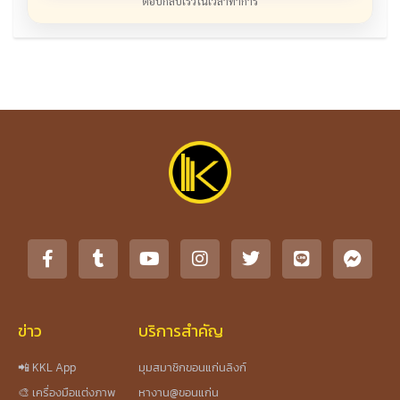
ตอบกลับเร็วในเวลาทำการ
ข่าว
บริการสำคัญ
📲 KKL App
มุมสมาชิกขอนแก่นลิงก์
🎨 เครื่องมือแต่งภาพ
หางาน@ขอนแก่น