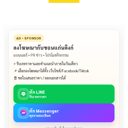
AD • SPONSOR
ลงโฆษณากับขอนแก่นลิงก์
แบนเนอร์ • PR ข่าว • โปรโมตกิจกรรม
⚡ รับเรทราคาและคำแนะนำภายในวันเดียว
📌 เลือกลงโฆษณาได้ทั้ง เว็บไซต์/Facebook/Tiktok
🧾 ขอใบเสนอราคา / ออกเอกสารได้
ทัก LINE
รับเรทราคา
ทัก Messenger
คุยรายละเอียด