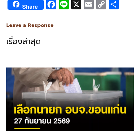
F
Li
X
E
C
S
Share
ac
n
m
o
h
e
e
ai
py
ar
Leave a Response
b
l
Li
e
เรื่องล่าสุด
o
n
o
k
k