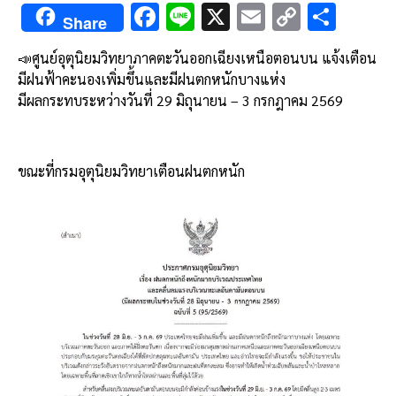
F
Li
X
E
C
S
Share
ac
n
m
o
h
📣ศูนย์อุตุนิยมวิทยาภาคตะวันออกเฉียงเหนือตอนบน แจ้งเตือน
e
e
ai
py
ar
มีฝนฟ้าคะนองเพิ่มขึ้นและมีฝนตกหนักบางแห่ง
b
l
Li
e
มีผลกระทบระหว่างวันที่ 29 มิถุนายน – 3 กรกฎาคม 2569
o
n
o
k
ขณะที่กรมอุตุนิยมวิทยาเตือนฝนตกหนัก
k