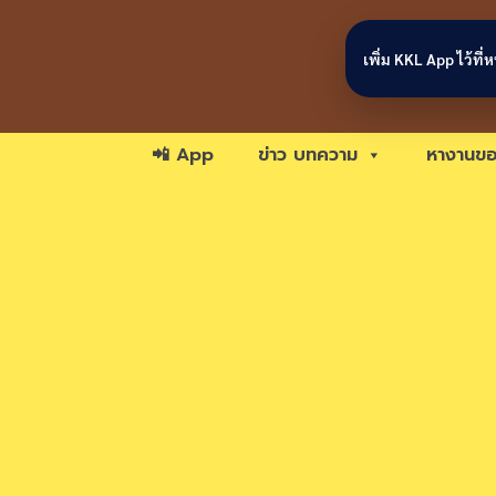
Skip to content
เพิ่ม KKL App ไว้ที
📲 App
ข่าว บทความ
หางานขอ