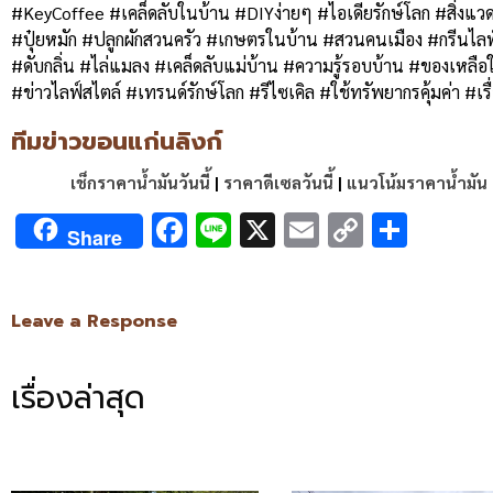
#KeyCoffee #เคล็ดลับในบ้าน #DIYง่ายๆ #ไอเดียรักษ์โลก #สิ่งแว
#ปุ๋ยหมัก #ปลูกผักสวนครัว #เกษตรในบ้าน #สวนคนเมือง #กรีนไลฟ
#ดับกลิ่น #ไล่แมลง #เคล็ดลับแม่บ้าน #ความรู้รอบบ้าน #ของเหลือใช
#ข่าวไลฟ์สไตล์ #เทรนด์รักษ์โลก #รีไซเคิล #ใช้ทรัพยากรคุ้มค่า #เรื่อง
ทีมข่าวขอนแก่นลิงก์
เช็กราคาน้ำมันวันนี้
|
ราคาดีเซลวันนี้
|
แนวโน้มราคาน้ำมัน
Facebook
Line
X
Email
Copy
Shar
Share
Link
Leave a Response
เรื่องล่าสุด