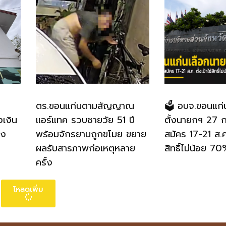
ตร.ขอนแก่นตามสัญญาณ
🗳️ อบจ.ขอนแก่
งเงิน
แอร์แทค รวบชายวัย 51 ปี
ตั้งนายกฯ 27 ก.
อง
พร้อมจักรยานถูกขโมย ขยาย
สมัคร 17-21 ส.ค.
ผลรับสารภาพก่อเหตุหลาย
สิทธิ์ไม่น้อย 7
ครั้ง
โหลดเพิ่ม