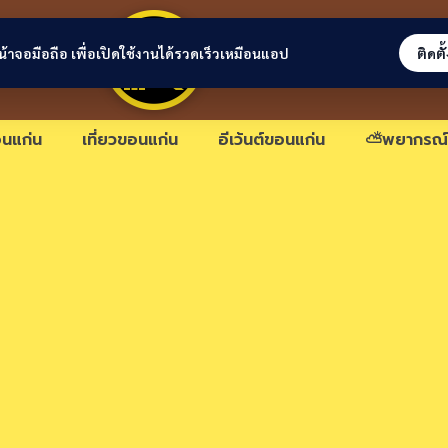
ขอนแก่นลิงก์
่หน้าจอมือถือ เพื่อเปิดใช้งานได้รวดเร็วเหมือนแอป
ติดตั
นแก่น
เที่ยวขอนแก่น
อีเว้นต์ขอนแก่น
⛅พยากรณ์