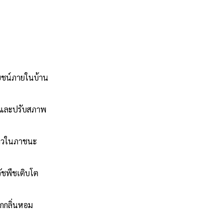
ยชน์ภายในบ้าน
ักและปรับสภาพ
่นคาวในภาชนะ
วัชพืชเติบโต
ากกลิ่นหอม