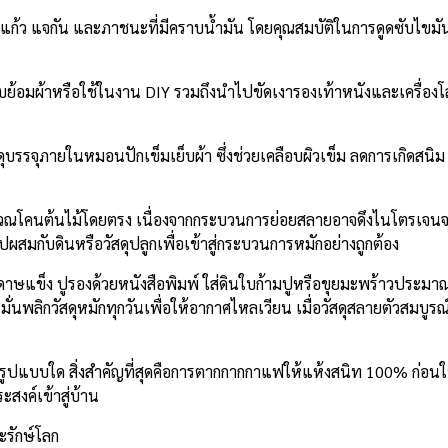
แจกัน และภาชนะที่มีคราบน้ำมัน โดยคุณสมบัติในการดูดซับไขมันช
บย้อมผ้าหรือใช้ในงาน DIY รวมถึงนำไปขัดเงารองเท้าหนังและเครื่อง
ดุบรรจุภายในหมอนปักเข็มเย็บผ้า ซึ่งช่วยเคลือบผิวเข็ม ลดการเกิดสนิ
เวณโคนต้นไม้โดยตรง เนื่องจากกระบวนการย่อยสลายอาจดึงไนโตรเจน
สมกับดินหรือวัสดุปลูกเพื่อเข้าสู่กระบวนการหมักอย่างถูกต้อง
ษแข็ง ปูรองด้วยหนังสือพิมพ์ ใส่ดินใบก้ามปูหรือขุยมะพร้าวประม
ั่นพลิกวัสดุหมักทุกวันเพื่อให้อากาศไหลเวียน เมื่อวัสดุสลายตัวสมบูร
้ในรูปแบบใด สิ่งสำคัญที่สุดคือการตากกากกาแฟให้แห้งสนิท 100% ก่อนใช
ะสงค์เข้าสู่บ้าน
รักษ์โลก