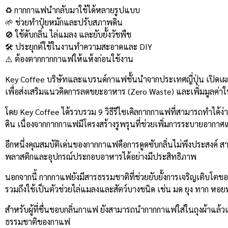
Link
♻️ กากกาแฟนำกลับมาใช้ได้หลายรูปแบบ
🌱 ช่วยทำปุ๋ยหมักและปรับสภาพดิน
🚫 ใช้ดับกลิ่น ไล่แมลง และยับยั้งวัชพืช
🛠️ ประยุกต์ใช้ในงานทำความสะอาดและ DIY
⚠️ ต้องตากกากกาแฟให้แห้งก่อนใช้งาน
Key Coffee บริษัทและแบรนด์กาแฟชั้นนำจากประเทศญี่ปุ่น เปิด
เพื่อส่งเสริมแนวคิดการลดขยะอาหาร (Zero Waste) และเพิ่มมูลค่าให
โดย Key Coffee ได้รวบรวม 9 วิธีรีไซเคิลกากกาแฟที่สามารถทำได้
ดิน เนื่องจากกากกาแฟมีโครงสร้างรูพรุนที่ช่วยเพิ่มการระบายอาก
อีกหนึ่งคุณสมบัติเด่นของกากกาแฟคือการดูดซับกลิ่นไม่พึงประสงค์ สาม
พลาสติกและอุปกรณ์ประกอบอาหารได้อย่างมีประสิทธิภาพ
นอกจากนี้ กากกาแฟยังมีสารธรรมชาติที่ช่วยยับยั้งการเจริญเติบโตขอ
รวมถึงใช้เป็นตัวช่วยไล่แมลงและสัตว์บางชนิด เช่น มด ยุง ทาก หอ
สำหรับผู้ที่ชื่นชอบกลิ่นกาแฟ ยังสามารถนำกากกาแฟใส่ในถุงผ้าแล้
ธรรมชาติของกาแฟ