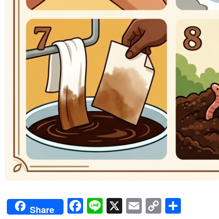
Facebook
Line
X
Email
Copy
Shar
Share