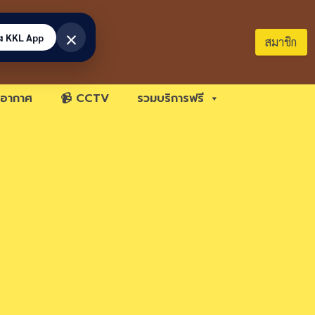
×
้ง KKL App
สมาชิก
อากาศ
📹 CCTV
รวมบริการฟรี