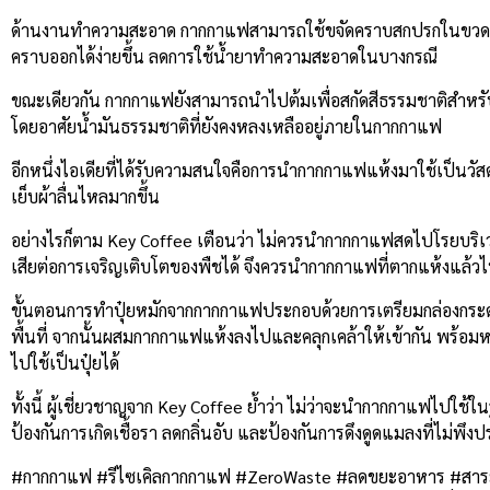
ด้านงานทำความสะอาด กากกาแฟสามารถใช้ขจัดคราบสกปรกในขวดแก้ว 
คราบออกได้ง่ายขึ้น ลดการใช้น้ำยาทำความสะอาดในบางกรณี
ขณะเดียวกัน กากกาแฟยังสามารถนำไปต้มเพื่อสกัดสีธรรมชาติสำหรั
โดยอาศัยน้ำมันธรรมชาติที่ยังคงหลงเหลืออยู่ภายในกากกาแฟ
อีกหนึ่งไอเดียที่ได้รับความสนใจคือการนำกากกาแฟแห้งมาใช้เป็นวัส
เย็บผ้าลื่นไหลมากขึ้น
อย่างไรก็ตาม Key Coffee เตือนว่า ไม่ควรนำกากกาแฟสดไปโรยบริ
เสียต่อการเจริญเติบโตของพืชได้ จึงควรนำกากกาแฟที่ตากแห้งแล้วไปผ
ขั้นตอนการทำปุ๋ยหมักจากกากกาแฟประกอบด้วยการเตรียมกล่องกระดา
พื้นที่ จากนั้นผสมกากกาแฟแห้งลงไปและคลุกเคล้าให้เข้ากัน พร้อมหม
ไปใช้เป็นปุ๋ยได้
ทั้งนี้ ผู้เชี่ยวชาญจาก Key Coffee ย้ำว่า ไม่ว่าจะนำกากกาแฟไปใช
ป้องกันการเกิดเชื้อรา ลดกลิ่นอับ และป้องกันการดึงดูดแมลงที่ไม่พึงปร
#กากกาแฟ #รีไซเคิลกากกาแฟ #ZeroWaste #ลดขยะอาหาร #สาระ