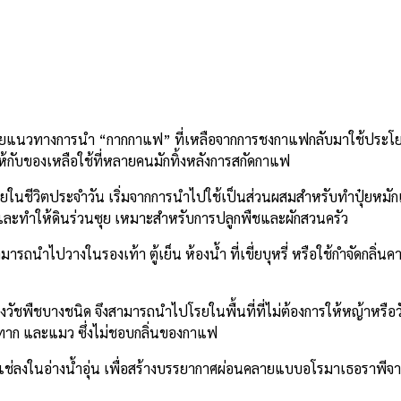
เผยแนวทางการนำ “กากกาแฟ” ที่เหลือจากการชงกาแฟกลับมาใช้ประโ
้กับของเหลือใช้ที่หลายคนมักทิ้งหลังการสกัดกาแฟ
ง่ายในชีวิตประจำวัน เริ่มจากการนำไปใช้เป็นส่วนผสมสำหรับทำปุ๋ยหม
าศและทำให้ดินร่วนซุย เหมาะสำหรับการปลูกพืชและผักสวนครัว
ารถนำไปวางในรองเท้า ตู้เย็น ห้องน้ำ ที่เขี่ยบุหรี่ หรือใช้กำจัดกลิ
งวัชพืชบางชนิด จึงสามารถนำไปโรยในพื้นที่ที่ไม่ต้องการให้หญ้าหรือ
ยทาก และแมว ซึ่งไม่ชอบกลิ่นของกาแฟ
วแช่ลงในอ่างน้ำอุ่น เพื่อสร้างบรรยากาศผ่อนคลายแบบอโรมาเธอราพีจ